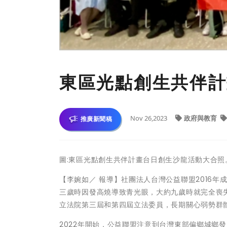
東區光點創生共伴計
Nov 26,2023
政府與教育
推廣新聞稿
圖:東區光點創生共伴計畫台日創生沙龍活動大合照
【李婉如／ 報導】社團法人台灣公益聯盟2016年
三歲時因發高燒導致青光眼，大約九歲時就完全喪
立法院第三屆和第四屆立法委員，長期關心弱勢群
2022年開始，公益聯盟注意到台灣東部偏鄉城鄉