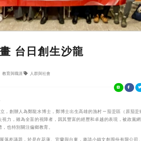
畫 台日創生沙龍
教育與職涯
人群與社會
。
成立，創辦人為鄭龍水博士，鄭博士出生高雄的漁村 — 茄萣區（原茄萣
失視力，雖為全盲的視障者，因其豐富的經歷和卓越的表現，被政黨
體，也特別關注偏鄉教育。
發展落差議題，於是在花蓮、宜蘭與台東，邀請小鎮文創股份有限公司