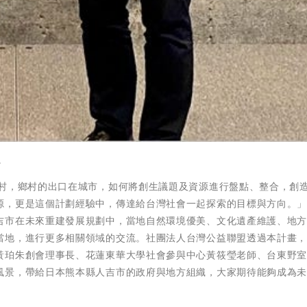
。
鄉村，鄉村的出口在城市，如何將創生議題及資源進行盤點、整合，創
源，更是這個計劃經驗中，傳達給台灣社會一起探索的目標與方向。
吉市在未來重建發展規劃中，當地自然環境優美、文化遺產維護、地
當地，進行更多相關領域的交流。社團法人台灣公益聯盟透過本計畫
黃珀朱創會理事長、花蓮東華大學社會參與中心黃筱瑩老師、台東野
風景，帶給日本熊本縣人吉市的政府與地方組織，大家期待能夠成為