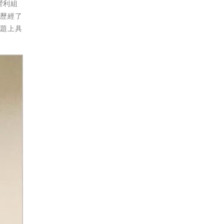
營利組
經歷經了
議題上具