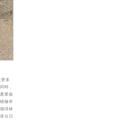
造更多
」同時，
方產業振
，積極串
室珈琲林
未來台日