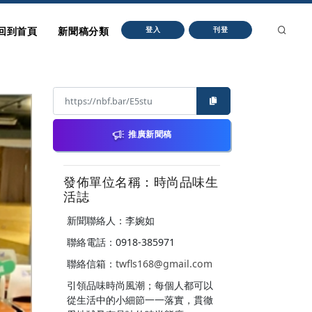
回到首頁
新聞稿分類
登入
刊登
推廣新聞稿
發佈單位名稱：時尚品味生
活誌
新聞聯絡人：李婉如
聯絡電話：0918-385971
聯絡信箱：
twfls168@gmail.com
引領品味時尚風潮；每個人都可以
從生活中的小細節一一落實，貫徹