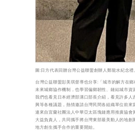
圖:日方代表回贈台灣公益聯盟創辦人鄭龍水紀念禮
台灣公益聯盟彭美琪督導也分享:「城市的解方在
未來城鄉協作機制，也學習偏鄉韌性、鏈結城市資
我們也看見日本經濟部溝口部長介紹，看見許多人
興等各種議題，熱情邀請台灣民間各組織單位前來
連來自宜蘭社團法人中華亞太區塊鏈應用推廣協會
大益負責人，共同攜手將台灣東部最美動人的地創
地方創生攜手合作的重要開始。