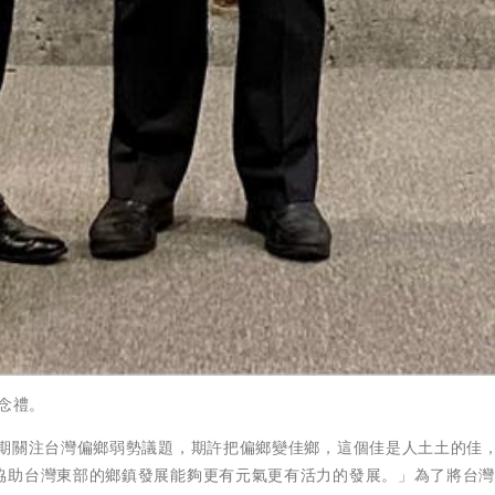
念禮。
長期關注台灣偏鄉弱勢議題，期許把偏鄉變佳鄉，這個佳是人土土的佳
協助台灣東部的鄉鎮發展能夠更有元氣更有活力的發展。」為了將台