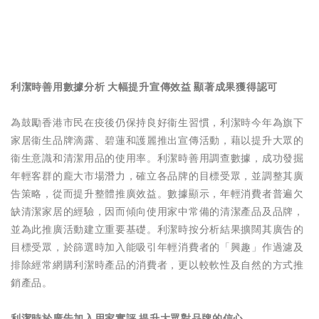
利
潔時
善用
數據
分析 大幅提升宣傳效益 顯著成果獲得認可
為鼓勵香港市民在疫後仍保持良好衞生習慣，利潔時今年為旗下
家居衞生品牌滴露、碧蓮和護麗推出宣傳活動，藉以提升大眾的
衞生意識和清潔用品的使用率。利潔時善用調查數據，成功發掘
年輕客群的龐大市場潛力，確立各品牌的目標受眾，並調整其廣
告策略，從而提升整體推廣效益。數據顯示，年輕消費者普遍欠
缺清潔家居的經驗，因而傾向使用家中常備的清潔產品及品牌，
並為此推廣活動建立重要基礎。利潔時按分析結果擴闊其廣告的
目標受眾，於篩選時加入能吸引年輕消費者的「興趣」作過濾及
排除經常網購利潔時產品的消費者，更以較軟性及自然的方式推
銷產品。
利
潔時於廣告加入
用家實評
提升大眾對
品牌的信
心