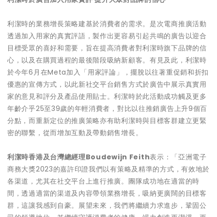
利潔時的業務增長策略建基於消費者的需求。是次電商推廣活動
透過加入用家的真實評語，製作出更容易引起共鳴的廣告以迎合
目標受眾的喜好和需要，旨在提高消費者對利潔時旗下品牌的信
心，以及在購買過程的最後階段吸納新顧客。有見及此，利潔時
於今年6月在Meta加入「用家評論」，擺脫以往著重促銷和折扣
優惠的宣傳方式，以此新社交平台銷售方式於廣告中展示真實用
家的意見和評分及產品使用貼士。利潔時於此活動成功觸及更多
年齡介乎25至39歲的年輕消費者，對比以往推銷廣告上升9個百
分點，而重新定位的推廣策略亦有助利潔時與目標客群建立更緊
密的聯繫，從而增加互動及帶動銷售增長。
利
潔時
香港及台
灣總經
理
Boudewijn Feith
表示：「亞洲電子
商務大獎2023的嘉許印證我們以有策略及精準的方式，有效地於
各渠道，尤其在社交平台上進行推廣。團隊成功地在適當的時
間，透過適當的渠道及內容帶領業務增長，吸納更廣闊的目標客
群，這讓我感到自豪。展望未來，我們將繼續力求進步，鞏固公