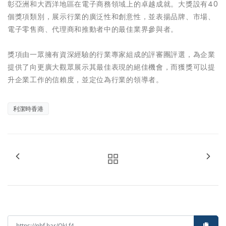
彰亞洲和大西洋地區在電子商務領域上的卓越成就。大獎設有40
個獎項類別，展示行業的廣泛性和創意性，並表揚品牌、市場、
電子零售商、代理商和推動者中的最佳業界參與者。
獎項由一眾擁有資深經驗的行業專家組成的評審團評選，為企業
提供了向更廣大觀眾展示其最佳表現的絕佳機會，而獲獎可以提
升企業工作的信賴度，並定位為行業的領導者。
利潔時香港