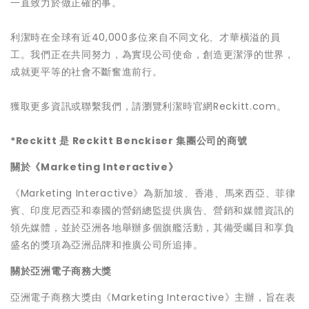
一直致力於做正確的事。
利潔時在全球有近40,000多位來自不同文化、才華橫溢的員
工。我們正在共同努力，為實現公司使命，創造更潔淨的世界，
成就更平等的社會不斷奮進前行。
獲取更多資訊或聯繫我們，請瀏覽利潔時官網Reckitt.com。
*Reckitt
是
Reckitt Benckiser
集
團
公司的商
號
關於《Marketing Interactive》
《Marketing Interactive》為新加坡、香港、馬來西亞、菲律
賓、印度尼西亞和泰國的營銷總監提供廣告、營銷和媒體資訊的
領先媒體，並於亞洲各地舉辦多個旗艦活動，其備受矚目和享負
盛名的獎項為亞洲品牌和推廣公司所追捧。
關於亞洲電子商務大獎
亞洲電子商務大獎由《Marketing Interactive》主辦，旨在表