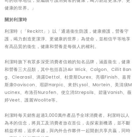
司的領導地位，並繼續守護消費者的健康，竭力創造更潔淨、更
健康的世界。」
關於利潔時
利潔時（「Reckitt」）以「通過衞生防護，健康療護，營養守
護，竭力創造更潔淨、更健康的世界」為使命，並相信平等地享
有高品質的衞生，健康和營養是每個人的權利。
利潔時旗下有眾多深受消費者信賴的知名品牌，涵蓋衞生，健康
和營養三大品類，其中包括喜詩Air Wick、Calgon、Cillit Ban
g、Clearasil、滴露Dettol、杜蕾斯Durex、亮碟Finish、嘉胃
斯康Gaviscon、瑕辟Harpic、來舒Lysol、Mortein、美清痰M
ucinex、布洛芬Nurofen、使立消Strepsils、碧蓮Vanish、薇
婷Veet、護麗Woolite等。
利潔時每天銷售超過3,000萬件產品予全球消費者。利潔時以人
為本的信念，將員工及消費者放在首位，去探索新機遇，並不斷
精益求精，追求卓越，與內外合作夥伴一起開創共享共贏，同時