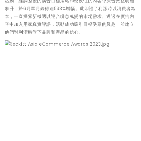
活動，經調整後的廣告目標策略和較軟性的內容令廣告效益明顯
攀升，於6月單月錄得達533%增幅。此印證了利潔時以消費者為
本，一直探索新機遇以迎合瞬息萬變的市場需求。透過在廣告內
容中加入用家真實評語，活動成功吸引目標受眾的興趣，並建立
他們對利潔時旗下品牌和產品的信心。