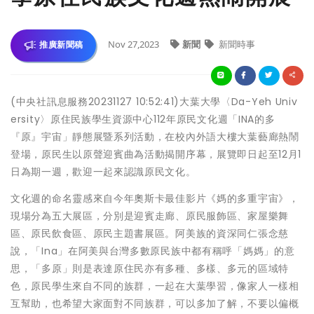
Nov 27,2023
新聞
新聞時事
推廣新聞稿
(中央社訊息服務20231127 10:52:41)大葉大學〈Da-Yeh Univ
ersity〉原住民族學生資源中心112年原民文化週「INA的多
『原』宇宙」靜態展暨系列活動，在校內外語大樓大葉藝廊熱鬧
登場，原民生以原聲迎賓曲為活動揭開序幕，展覽即日起至12月1
日為期一週，歡迎一起來認識原民文化。
文化週的命名靈感來自今年奧斯卡最佳影片《媽的多重宇宙》，
現場分為五大展區，分別是迎賓走廊、原民服飾區、家屋樂舞
區、原民飲食區、原民主題書展區。阿美族的資深同仁張念慈
說，「Ina」在阿美與台灣多數原民族中都有稱呼「媽媽」的意
思，「多原」則是表達原住民亦有多種、多樣、多元的區域特
色，原民學生來自不同的族群，一起在大葉學習，像家人一樣相
互幫助，也希望大家面對不同族群，可以多加了解，不要以偏概