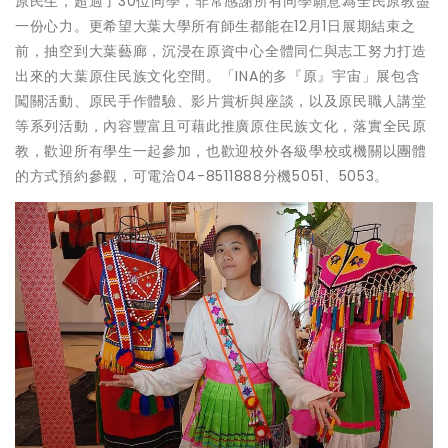
原民生，超過了30位同學，非常感謝所有同學願意為全民原教盡
一份心力。更希望大葉大學所有師生都能在12月1日展期結束之
前，抽空到大葉藝廊，沉浸在原資中心全體同仁與志工努力打造
出來的大葉原住民族文化空間。「INA的多『原』宇宙」展包含
闖關活動、原民手作體驗、影片賞析與座談，以及原民職人講堂
等系列活動，內容豐富且可藉此推廣原住民族文化，落實全民原
教，歡迎所有學生一起參加，也歡迎校外各級學校或機關以團體
的方式預約參觀，可電洽04-8511888分機5051、5053。