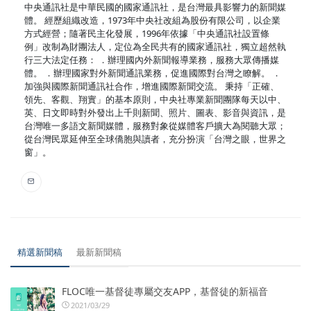
中央通訊社是中華民國的國家通訊社，是台灣最具影響力的新聞媒
體。 經歷組織改造，1973年中央社改組為股份有限公司，以企業
方式經營；隨著民主化發展，1996年依據「中央通訊社設置條
例」改制為財團法人，定位為全民共有的國家通訊社，獨立超然執
行三大法定任務： ．辦理國內外新聞報導業務，服務大眾傳播媒
體。 ．辦理國家對外新聞通訊業務，促進國際對台灣之瞭解。 ．
加強與國際新聞通訊社合作，增進國際新聞交流。 秉持「正確、
領先、客觀、翔實」的基本原則，中央社專業新聞團隊每天以中、
英、日文即時對外發出上千則新聞、照片、圖表、影音與資訊，是
台灣唯一多語文新聞媒體，服務對象從媒體客戶擴大為閱聽大眾；
從台灣民眾延伸至全球僑胞與讀者，充分扮演「台灣之眼，世界之
窗」。
精選新聞稿
最新新聞稿
FLOC唯一基督徒專屬交友APP，基督徒的新福音
2021/03/29