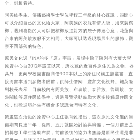
全、刻板看待。
阿美族學生、傳播藝術學士學位學程三年級的林心薇說，很開心
可以介紹自己的文化給大家，阿美族的衣服有情人袋，用來裝檳
榔，遇到喜歡的人可以把檳榔放進對方的袋子傳達心意，花蓮與
台東的阿美族族服不太相同，大家可以透過現場展出的服飾，觀
察不同部落的特色。
原民文化週「INA的多『原』宇宙」展場中除了陳列有大葉大學
原資中心自2012年設置以來，所收藏的近百件原住民族文物、器
具外，更向學校圖書館商借300本以上的原住民族主題叢書，直
接將書本送到參觀者眼前，供師生借閱，豐富文化視野。施英隆
副校長表示，目前校內有阿美族、布農族、泰雅族、魯凱族、太
魯閣族等原住民族學生，透過展覽活動鼓勵大家多接觸原住民文
化，也歡迎境外生有機會多認識台灣特有文化。
策畫這次活動的原資中心主任張育甄指出，這次原民文化週的籌
備期間長達半年，從四、五月就開始討論與籌備，一個月前更是
招募志工學生協助布展，前前後後的協力者無論是原民生還是非