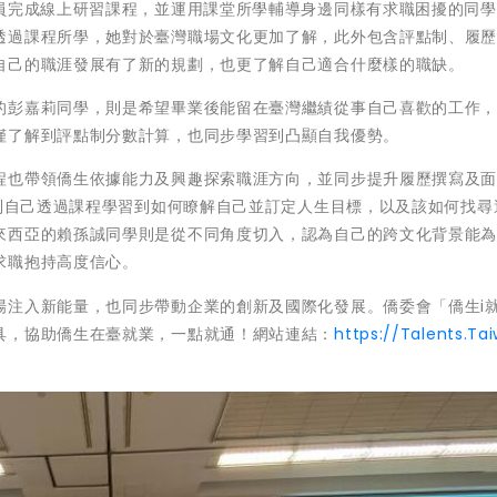
學員完成線上研習課程，並運用課堂所學輔導身邊同樣有求職困擾的同
透過課程所學，她對於臺灣職場文化更加了解，此外包含評點制、履
自己的職涯發展有了新的規劃，也更了解自己適合什麼樣的職缺。
的彭嘉莉同學，則是希望畢業後能留在臺灣繼績從事自己喜歡的工作
僅了解到評點制分數計算，也同步學習到凸顯自我優勢。
程也帶領僑生依據能力及興趣探索職涯方向，並同步提升履歷撰寫及
談到自己透過課程學習到如何瞭解自己並訂定人生目標，以及該如何找尋
來西亞的賴孫誠同學則是從不同角度切入，認為自己的跨文化背景能
求職抱持高度信心。
場注入新能量，也同步帶動企業的創新及國際化發展。僑委會「僑生i就
具，協助僑生在臺就業，一點就通！網站連結：
https://Talents.Ta