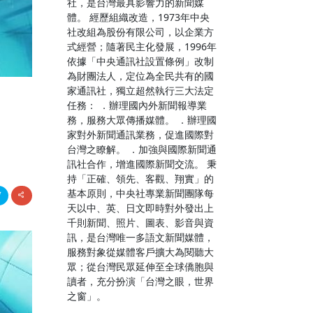
社，是台灣最具影響力的新聞媒
體。 經歷組織改造，1973年中央
社改組為股份有限公司，以企業方
式經營；隨著民主化發展，1996年
依據「中央通訊社設置條例」改制
為財團法人，定位為全民共有的國
家通訊社，獨立超然執行三大法定
任務： ．辦理國內外新聞報導業
力
務，服務大眾傳播媒體。 ．辦理國
家對外新聞通訊業務，促進國際對
台灣之瞭解。 ．加強與國際新聞通
訊社合作，增進國際新聞交流。 秉
持「正確、領先、客觀、翔實」的
基本原則，中央社專業新聞團隊每
天以中、英、日文即時對外發出上
千則新聞、照片、圖表、影音與資
訊，是台灣唯一多語文新聞媒體，
服務對象從媒體客戶擴大為閱聽大
眾；從台灣民眾延伸至全球僑胞與
讀者，充分扮演「台灣之眼，世界
之窗」。