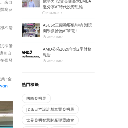
競爭力 投資長受臺大EMBA
學。來自
邀分享AI時代投資思維
歷撰寫及
2026/08/07
ASUSx三麗鷗耍酷聯萌 潮玩
，卻不清
開學祭搶抱AI筆電！
2026/08/07
面試準備
AMD公佈2026年第2季財務
適合自
報告
為在臺發
2026/08/07
業-全
熱門標籤
iwan-
國際發明展
JDIE日本設計創意暨發明展
世界發明智慧財產聯盟總會