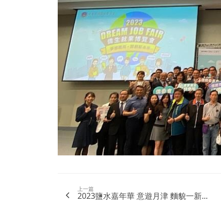
上一篇
2023鹽水嘉年華 意遊月津 麵貌一新...