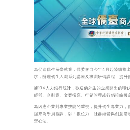
為促進僑生留臺就業，僑委會自今年4月起陸續推
求，辦理僑生入職系列講座及求職研習課程，提升
據104人力銀行統計，歡迎僑外生的企業開出的職
經營、企劃案、文案撰寫、行銷管理或行銷策略擬
為因應企業對專業技能的重視，提升僑生專業力，僑
潔來為學員授課，以「數位力－社群經營與創意溝
營心法。