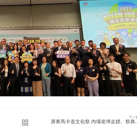
下一
屏東馬卡道文化祭 內埔老埤走鏢、祭典..