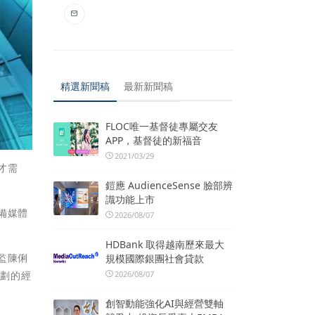
精選新聞稿
最新新聞稿
FLOC唯一基督徒專屬交友
APP，基督徒的新福音
2021/03/29
才需
鎧應 AudienceSense 臉部辨
識功能上市
備媒體
2026/08/07
HDBank 取得越南歷來最大
監陳俐
規模國際銀團社會貸款
2026/08/07
企劃的經
創智動能強化AI與經營雙軸