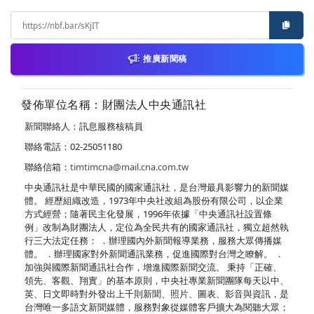
推廣新聞稿
發佈單位名稱：財團法人中央通訊社
新聞聯絡人：訊息服務核稿員
聯絡電話：02-25051180
聯絡信箱：
timtimcna@mail.cna.com.tw
中央通訊社是中華民國的國家通訊社，是台灣最具影響力的新聞媒
體。 經歷組織改造，1973年中央社改組為股份有限公司，以企業
方式經營；隨著民主化發展，1996年依據「中央通訊社設置條
例」改制為財團法人，定位為全民共有的國家通訊社，獨立超然執
行三大法定任務： ．辦理國內外新聞報導業務，服務大眾傳播媒
體。 ．辦理國家對外新聞通訊業務，促進國際對台灣之瞭解。 ．
加強與國際新聞通訊社合作，增進國際新聞交流。 秉持「正確、
領先、客觀、翔實」的基本原則，中央社專業新聞團隊每天以中、
英、日文即時對外發出上千則新聞、照片、圖表、影音與資訊，是
台灣唯一多語文新聞媒體，服務對象從媒體客戶擴大為閱聽大眾；