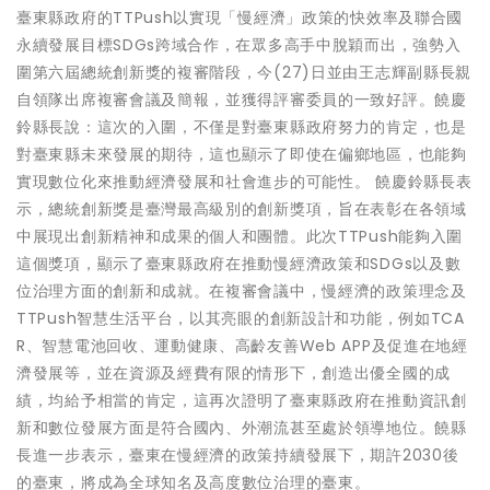
臺東縣政府的TTPush以實現「慢經濟」政策的快效率及聯合國
永續發展目標SDGs跨域合作，在眾多高手中脫穎而出，強勢入
圍第六屆總統創新獎的複審階段，今(27)日並由王志輝副縣長親
自領隊出席複審會議及簡報，並獲得評審委員的一致好評。饒慶
鈴縣長說：這次的入圍，不僅是對臺東縣政府努力的肯定，也是
對臺東縣未來發展的期待，這也顯示了即使在偏鄉地區，也能夠
實現數位化來推動經濟發展和社會進步的可能性。 饒慶鈴縣長表
示，總統創新獎是臺灣最高級別的創新獎項，旨在表彰在各領域
中展現出創新精神和成果的個人和團體。此次TTPush能夠入圍
這個獎項，顯示了臺東縣政府在推動慢經濟政策和SDGs以及數
位治理方面的創新和成就。在複審會議中，慢經濟的政策理念及
TTPush智慧生活平台，以其亮眼的創新設計和功能，例如TCA
R、智慧電池回收、運動健康、高齡友善Web APP及促進在地經
濟發展等，並在資源及經費有限的情形下，創造出優全國的成
績，均給予相當的肯定，這再次證明了臺東縣政府在推動資訊創
新和數位發展方面是符合國內、外潮流甚至處於領導地位。饒縣
長進一步表示，臺東在慢經濟的政策持續發展下，期許2030後
的臺東，將成為全球知名及高度數位治理的臺東。