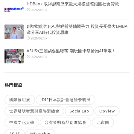
HDBank 取得越南歷來最大規模國際銀團社會貸款
2026/08/07
創智動能強化AI與經營雙軸競爭力 投資長受臺大EMBA
邀分享AI時代投資思維
2026/08/07
ASUSx三麗鷗耍酷聯萌 潮玩開學祭搶抱AI筆電！
2026/08/07
熱門標籤
國際發明展
JDIE日本設計創意暨發明展
世界發明智慧財產聯盟總會
SocialLab
OpView
中國文化大學
台灣發明商品促進協會
北市圖
ASUS
Microchip