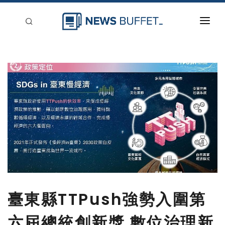
回到首頁
新聞稿分類
登入
刊登
臺東縣TTPush強勢入圍第
六屆總統創新獎 數位治理新