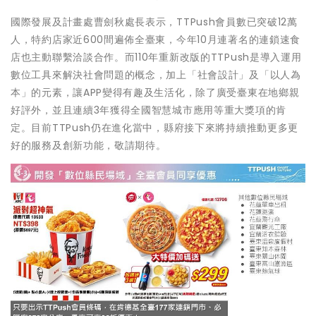
國際發展及計畫處曹劍秋處長表示，TTPush會員數已突破12萬
人，特約店家近600間遍佈全臺東，今年10月連著名的連鎖速食
店也主動聯繫洽談合作。而110年重新改版的TTPush是導入運用
數位工具來解決社會問題的概念，加上「社會設計」及「以人為
本」的元素，讓APP變得有趣及生活化，除了廣受臺東在地鄉親
好評外，並且連續3年獲得全國智慧城市應用等重大獎項的肯
定。目前TTPush仍在進化當中，縣府接下來將持續推動更多更
好的服務及創新功能，敬請期待。