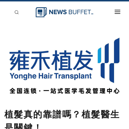
回到首頁
新聞稿分類
登入
刊登
植髮真的靠譜嗎？植髮醫生
是關鍵！