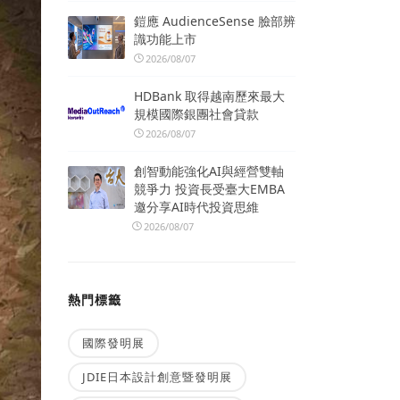
鎧應 AudienceSense 臉部辨
識功能上市
2026/08/07
HDBank 取得越南歷來最大
規模國際銀團社會貸款
2026/08/07
創智動能強化AI與經營雙軸
競爭力 投資長受臺大EMBA
邀分享AI時代投資思維
2026/08/07
熱門標籤
國際發明展
JDIE日本設計創意暨發明展