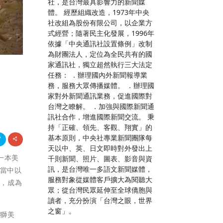
社，是台灣最具影響力的新聞媒
體。 經歷組織改造，1973年中央
社改組為股份有限公司，以企業方
式經營；隨著民主化發展，1996年
依據「中央通訊社設置條例」改制
為財團法人，定位為全民共有的國
家通訊社，獨立超然執行三大法定
任務： ．辦理國內外新聞報導業
務，服務大眾傳播媒體。 ．辦理國
家對外新聞通訊業務，促進國際對
台灣之瞭解。 ．加強與國際新聞通
訊社合作，增進國際新聞交流。 秉
持「正確、領先、客觀、翔實」的
基本原則，中央社專業新聞團隊每
天以中、英、日文即時對外發出上
第一本美
千則新聞、照片、圖表、影音與資
訊，是台灣唯一多語文新聞媒體，
。當中以
服務對象從媒體客戶擴大為閱聽大
名，成為
眾；從台灣民眾延伸至全球僑胞與
讀者，充分扮演「台灣之眼，世界
之窗」。
雄獅美