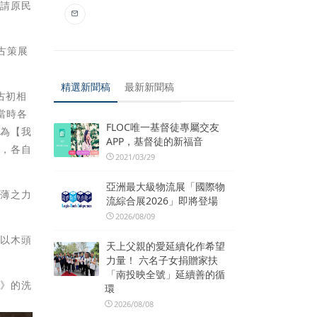
邀請原民
古策展
精選新聞稿
最新新聞稿
古初相
當時各
FLOC唯一基督徒專屬交友
因為【我
APP，基督徒的新福音
發，各自
2021/03/29
亞洲最大級物流展「國際物
棉薄之力
流綜合展2026」即將登場
2026/08/09
他以木頭
天上父親的愛延續化作希望
力量！ 六名子女捐贈家扶
「南投映全號」延續善的循
術》的洗
環
2026/08/08