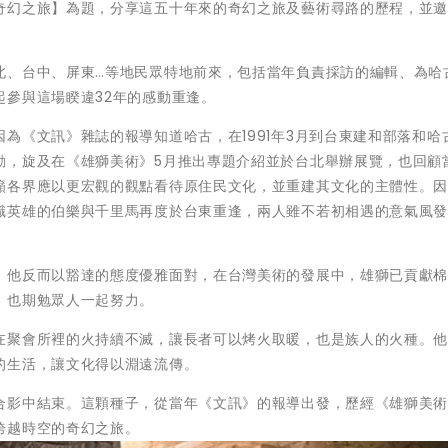
奇幻之旅】為題，分享這五十年來的奇幻之旅及藝術尋路的歷程，並
北、台中、屏東…等地民眾特地前來，包括當年負責採訪的編輯、為哈
參與這場睽違32年的感動重逢。
為《文訊》雜誌的報導知道哈古，在1991年3月到台東建和部落和哈
動，旋及在《雄獅美術》5月推出專題介紹並於台北舉辦展覽，也回顧
籲各界應以更宏觀的觀點看待原住民文化，並重建其文化的主體性。
識英雄的伯樂與千里馬再度於台東重逢，兩人雖不若初相遇的意氣風
，他反而以豁達的態度優雅面對，在台灣美術的發展中，雄獅已貢獻
，也期勉眾人一起努力。
在聚會所裡的火持續不滅，讓長者可以烤火取暖，也是族人的火種。
的生活，讓文化得以淵遠流傳。
合影中結束。這顆種子，從當年《文訊》的報導出發，歷經《雄獅美
跨越時空的奇幻之旅。