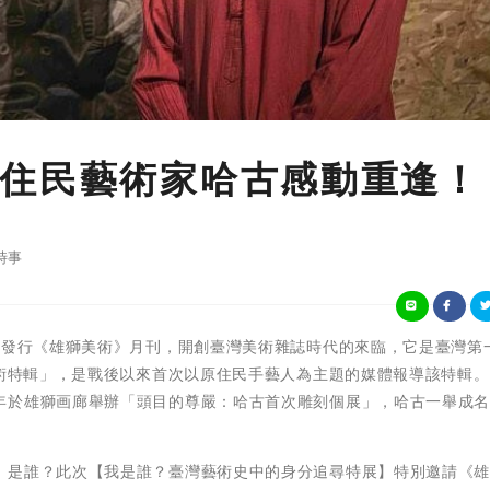
住民藝術家哈古感動重逢！
時事
971年李賢文發行《雄獅美術》月刊，開創臺灣美術雜誌時代的來臨，它是臺灣
藝術特輯」，是戰後以來首次以原住民手藝人為主題的媒體報導該特輯
年於雄獅画廊舉辦「頭目的尊嚴：哈古首次雕刻個展」，哈古一舉成
」是誰？此次【我是誰？臺灣藝術史中的身分追尋特展】特別邀請《