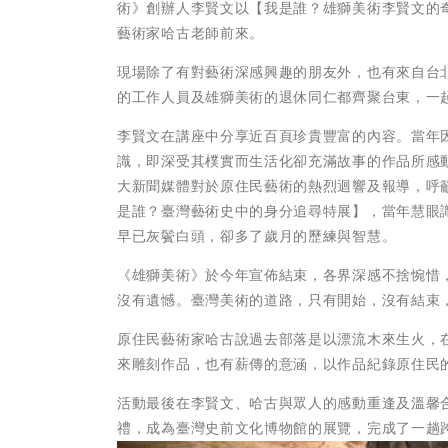
術》創辦人李賢文以【我是誰？雄獅美術李賢文的
藝術家哈古老師前來。
現場除了有對藝術深感興趣的朋友外，也有來自台
的工作人員及雄獅美術的退休同仁都齊聚台東，一起
李賢文在講座中分享近百頁珍貴豐富的內容。當年因
識，即深受其樸實而生活化卻充滿故事的作品所感
大新聞媒體對於原住民藝術的熱烈迴響及報導，呼
是誰？臺灣藝術史中的身分追尋特展】，當年慧眼
早已灰鬢白頭，卻多了歲月的歷練與智慧。
《雄獅美術》於今年宣佈結束，各界深感不捨惋惜
沒有遺憾。臺灣美術的道路，只有開始，沒有結束
原住民藝術家哈古說過去部落是以漂流木來生火，
來雕刻作品，也有薪傳的意涵，以作品紀錄原住民
活動最後在李賢文、哈古與眾人的感動重逢及溫馨
禮，成為臺灣史前文化博物館的展覽，完成了一趟