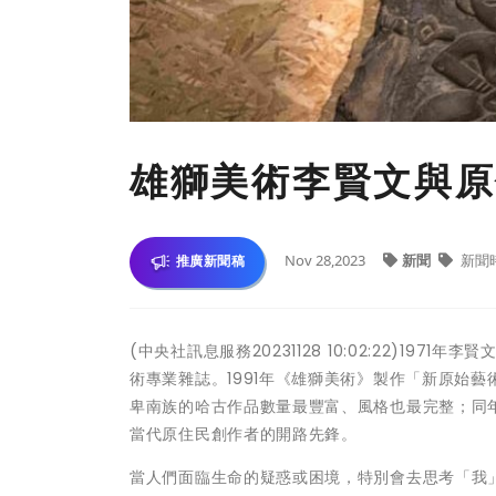
雄獅美術李賢文與原
Nov 28,2023
新聞
新聞
推廣新聞稿
(中央社訊息服務20231128 10:02:22)1
術專業雜誌。1991年《雄獅美術》製作「新原始
卑南族的哈古作品數量最豐富、風格也最完整；同
當代原住民創作者的開路先鋒。
當人們面臨生命的疑惑或困境，特別會去思考「我