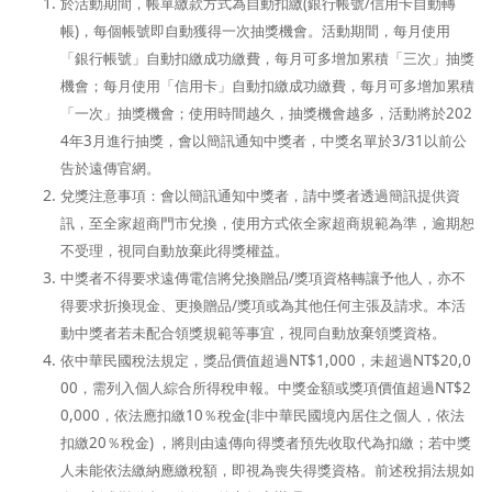
於活動期間，帳單繳款方式為自動扣繳(銀行帳號/信用卡自動轉
帳)，每個帳號即自動獲得一次抽獎機會。活動期間，每月使用
「銀行帳號」自動扣繳成功繳費，每月可多增加累積「三次」抽獎
機會；每月使用「信用卡」自動扣繳成功繳費，每月可多增加累積
「一次」抽獎機會；使用時間越久，抽獎機會越多
，
活動將於202
4年3月進行抽獎，會以
簡訊通知中獎者，
中獎名單於3/31以前公
告於遠傳官網
。
兌獎注意事項：會以簡訊通知中獎者，請中獎者透過簡訊提供資
訊，至全家超商門市兌換，使用方式依全家超商規範為準，逾期恕
不受理，視同自動放棄此得獎權益。
中獎者不得要求遠傳電信將兌換贈品/獎項資格轉讓予他人，亦不
得要求折換現金、更換贈品/獎項或為其他任何主張及請求。本活
動中獎者若未配合領獎規範等事宜，視同自動放棄領獎資格
。
依中華民國稅法規定，獎品價值超過NT$1,000，未超過NT$20,0
00，需列入個人綜合所得稅申報。中獎金額或獎項價值超過NT$2
0,000，依法應扣繳10％稅金(非中華民國境內居住之個人，依法
扣繳20％稅金) ，將則由遠傳向得獎者預先收取代為扣繳；若中獎
人未能依法繳納應繳稅額，即視為喪失得獎資格。前述稅捐法規如