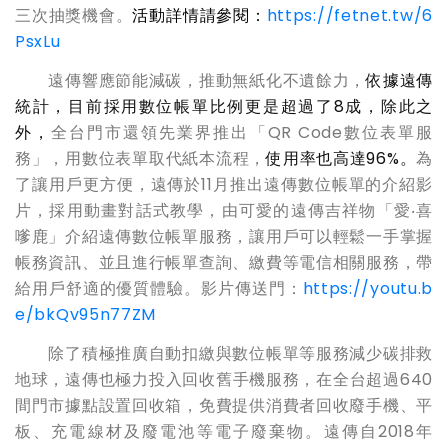
三次抽獎機會。
活動詳情請參閱：
https://fetnet.tw/6
PsxLu
遠傳響應節能減碳，推動無紙化不遺餘力，
依據遠傳
統計，目前
採用
數位帳單比例更是
超過了8成
，除此之
外，
全台門市還領先業界推出「QR Code數位表單服
務」，用數位表單取代紙本流程，
使用率也高達96%。
為
了讓用戶更方便，遠傳於11月推出遠傳數位帳單的介紹影
片，採用動畫對話式教學，由可愛的遠傳吉祥物「愛‧喜
嗲鹿」介紹遠傳數位帳單服務，讓用戶可以輕鬆一手掌握
帳務資訊、並且進行帳單查詢、繳費等電信相關服務，帶
給用戶舒適的優質體驗。影片傳送門：
https://youtu.b
e/bkQv95n77ZM
除了積極推廣自動扣繳與數位帳單等服務減少碳排救
地球，遠傳也極力投入回收舊手機服務，在全台超過640
間門市據點設置回收箱，免費提供消費者回收廢手機、平
板、充電線材及廢電池等電子廢棄物。遠傳自2018年