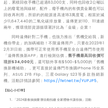
起，累積回收手機已超過83,000支，同時也回收2公噸以
上的廢電池與線材、配件，廢手機內的有價貴金屬也可以
回收再利用，所節約的能源達高達183萬度電，相當於減
少11,647,440的二氧化碳排放量，遠傳更於110、111連續
兩年，獲環境部資源循環署評比為「金級」企業！
同時遠傳針對二手機，也強力推出「舊機交給我，新
機你帶走」的加碼補助！不限遠傳用戶，只要在2023年1
2月31日前，攜帶可正常使用舊手機至全台遠傳門市使用
「遠傳舊換新APP」進行檢測估價，
舊手機
最高
回收價
可
現
折$34,000元
，還可額外享有$500~$5,000的「舊機
換新機補助」，更可直接於遠傳門市換購iPhone 15全系
列、ASUS ZF8 Flip、三星Galaxy S23等多款熱銷新
機。活動詳情請參閱：
https://fetnet.tw/YUPJP5
。
【貼心小叮嚀】
「
2024
新春抽抽樂 辦自動扣繳 全家禮物卡讓你抽
」
活動