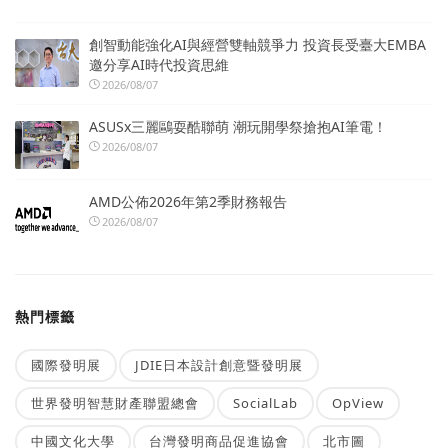
創智動能強化AI與經營雙軸競爭力 投資長受臺大EMBA
邀分享AI時代投資思維
2026/08/07
ASUSx三麗鷗耍酷聯萌 潮玩開學祭搶抱AI筆電！
2026/08/07
AMD公佈2026年第2季財務報告
2026/08/07
熱門標籤
國際發明展
JDIE日本設計創意暨發明展
世界發明智慧財產聯盟總會
SocialLab
OpView
中國文化大學
台灣發明商品促進協會
北市圖