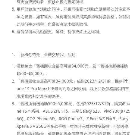
有更新或變動者，依修正後之規定辦理
。
用戶於參加本活動之同時，即視同接受本活動之活動辦法與注意事
項之規範，如有違反，遠傳電信得取消其參加或得獎資格，並就因
此所衍生之損害，向參加者請求損害賠償
。
遠傳保留本活動變更、解釋、暫停或終止之權利
。
「
新機你帶走，舊機交給我
」
活動
活動包含「舊機回收金最高可達34,000元」及「舊機換新機補助
$500~$5,000」。
「舊機回收金最高可達34,000元」係指2023/12/31前，機款iPh
one 14 Pro Max/1TB最高判等之回收價。以上回收價格請以門市
現場實際判定及報價為準。
「舊機換新機補助500~5,000元」係指2023/12/31前，購買iPho
ne 15全系列、ASUS ZF8 Flip、三星Galaxy S23、Vivo Y36(8+25
6G)、ROG Phone 6D、ROG Phone7、Z Fold 5/Z Flip 5、Sony
Xperia 5 V 256G
等多款
手機，並
同時
完成舊機換新機，可額外享
新機加碼補助
金
。但新機加碼金僅限用於折抵指定新機，抵扣不完