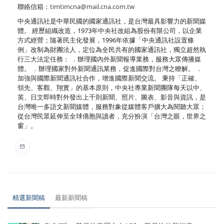
聯絡信箱：
timtimcna@mail.cna.com.tw
中央通訊社是中華民國的國家通訊社，是台灣最具影響力的新聞媒
體。 經歷組織改造，1973年中央社改組為股份有限公司，以企業
方式經營；隨著民主化發展，1996年依據「中央通訊社設置條
例」改制為財團法人，定位為全民共有的國家通訊社，獨立超然執
行三大法定任務： ．辦理國內外新聞報導業務，服務大眾傳播媒
體。 ．辦理國家對外新聞通訊業務，促進國際對台灣之瞭解。 ．
加強與國際新聞通訊社合作，增進國際新聞交流。 秉持「正確、
領先、客觀、翔實」的基本原則，中央社專業新聞團隊每天以中、
英、日文即時對外發出上千則新聞、照片、圖表、影音與資訊，是
台灣唯一多語文新聞媒體，服務對象從媒體客戶擴大為閱聽大眾；
從台灣民眾延伸至全球僑胞與讀者，充分扮演「台灣之眼，世界之
窗」。
精選新聞稿
最新新聞稿