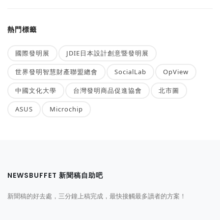
熱門標籤
國際發明展
JDIE日本設計創意暨發明展
世界發明智慧財產聯盟總會
SocialLab
OpView
中國文化大學
台灣發明商品促進協會
北市圖
ASUS
Microchip
NEWSBUFFET 新聞稿自助吧
新聞稿的好去處，三分鐘上稿完成，最快接觸最多讀者的方案！