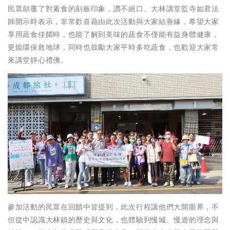
民眾顛覆了對素食的刻板印象，讚不絕口。大林講堂監寺如君法
師開示時表示，非常歡喜藉由此次活動與大家結善緣，希望大家
享用蔬食佳餚時，也能了解到美味的蔬食不僅能有益身體健康，
更能環保救地球，同時也鼓勵大家平時多吃蔬食，也歡迎大家常
來講堂靜心禮佛。
參加活動的民眾在回饋中皆提到，此次行程讓他們大開眼界，不
但從中認識大林鎮的歷史與文化，也體驗到慢城、慢遊的理念與