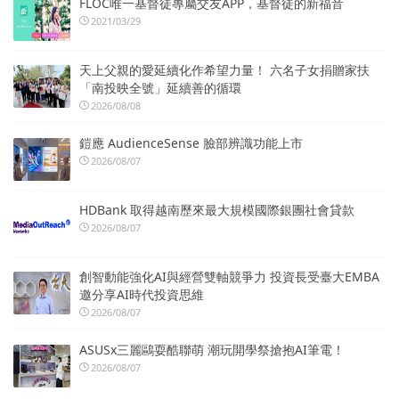
FLOC唯一基督徒專屬交友APP，基督徒的新福音
2021/03/29
天上父親的愛延續化作希望力量！ 六名子女捐贈家扶
「南投映全號」延續善的循環
2026/08/08
鎧應 AudienceSense 臉部辨識功能上市
2026/08/07
HDBank 取得越南歷來最大規模國際銀團社會貸款
2026/08/07
創智動能強化AI與經營雙軸競爭力 投資長受臺大EMBA
邀分享AI時代投資思維
2026/08/07
ASUSx三麗鷗耍酷聯萌 潮玩開學祭搶抱AI筆電！
2026/08/07