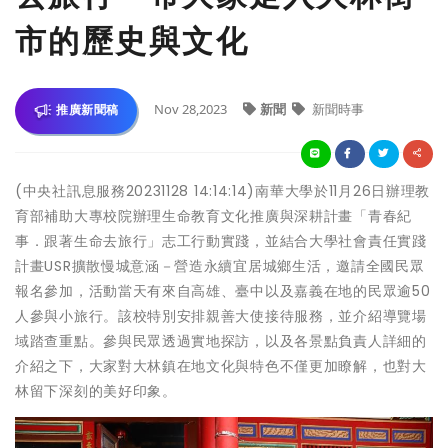
市的歷史與文化
Nov 28,2023
新聞
新聞時事
推廣新聞稿
(中央社訊息服務20231128 14:14:14)南華大學於11月26日辦理教
育部補助大專校院辦理生命教育文化推廣與深耕計畫「青春紀
事．跟著生命去旅行」志工行動實踐，並結合大學社會責任實踐
計畫USR擴散慢城意涵－營造永續宜居城鄉生活，邀請全國民眾
報名參加，活動當天有來自高雄、臺中以及嘉義在地的民眾逾50
人參與小旅行。該校特別安排親善大使接待服務，並介紹導覽場
域踏查重點。參與民眾透過實地探訪，以及各景點負責人詳細的
介紹之下，大家對大林鎮在地文化與特色不僅更加瞭解，也對大
林留下深刻的美好印象。