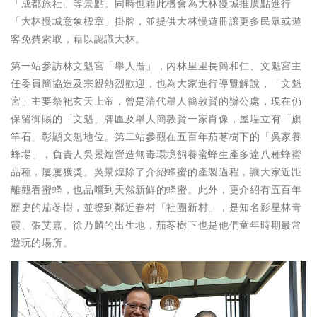
「成都旅社」等景點。同時也藉此機會為大林慢城推廣點進行
「大林慢城意象標章」掛牌，並提供大林慢遊冊讓更多民眾或遊
客免費索取，藉以認識大林。
第一站參訪林文魁宮「舉人厝」，內林里里長簡和仁、文魁宮主
任委員簡協造及宗親熱烈歡迎，也為大家進行導覽解說，「文魁
宮」主要祭祀玄天上帝，曾是清代舉人簡敦賢的辦公處，現在仍
保留御賜的「文魁」牌匾及舉人簡敦賢一家肖像，屋埕立有「旗
竿石」彰顯文魁地位。第二站參觀在五百年茄苳樹下的「吳家養
蜂場」，負責人吳景煌營造無毒環境飼養蜜蜂生產多達八種蜂蜜
品種，屢屢獲獎。吳景煌除了介紹蜂蜜的產製過程，讓大家近距
離觀看蜜蜂，也品嚐到天然新鮮的蜂蜜。此外，更介紹有五百年
歷史的茄苳樹，並提到鄰近眷村「社團新村」，是知名影星林青
霞、張艾嘉、徐乃麟的出生地，茄苳樹下也是他們童年時期最常
遊玩的場所。