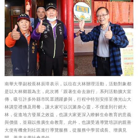
南華大學副校長林辰璋表示，以往在大林辦理活動，活動對象都
是以大林鄉親為主，此次將「跟著生命去旅行」系列活動擴大宣
傳，吸引許多外縣市民眾踴躍參與，行程中特別安排至佛光山大
林講堂禮佛及用餐，讓大家可以沉澱身心靈，不僅達到行銷大
林，促進地方發展之效益，也讓大家更深入瞭解生命教育的意義
與價值，並藉以推廣生命教育。此外，也讓受過導覽培訓的親善
大使有機會到社區進行導覽服務，從服務中學習成長、增廣見
聞，善盡大學社會責任。