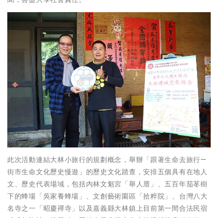
此次活動連結大林小旅行的規劃概念，舉辦「跟著生命去旅行—
街市生命文化歷史慢遊」的歷史文化踏查，安排五個具有在地人
文、歷史代表場域，包括內林文魁宮「舉人厝」、五百年茄苳樹
下的蜂場「吳家養蜂場」、文創藝術園區「拾粹院」、台灣八大
名寺之一「昭慶禪寺」以及嘉義縣大林鎮上目前第一間合法民宿