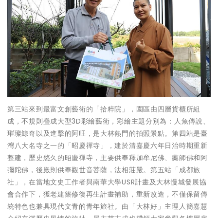
第三站來到最富文創藝術的「拾粹院」，園區由四層貨櫃所組
成，不規則疊成大型3D彩繪藝術，彩繪主題分別為：人魚傳說、
璀璨鯨奇以及進擊的阿旺，是大林熱門的拍照景點。第四站是臺
灣八大名寺之一的「昭慶禪寺」，建於清嘉慶六年日治時期重新
整建，歷史悠久的昭慶禪寺，主要供奉釋加牟尼佛、藥師佛和阿
彌陀佛，後殿則供奉觀世音菩薩，法相莊嚴。第五站「成都旅
社」，在當地文史工作者與南華大學USR計畫及大林慢城發展協
會合作下，獲老建築修復再生計畫補助，重新改造，不僅保留傳
統特色也兼具現代文青的青年旅社。由「大林好」主理人簡嘉慧