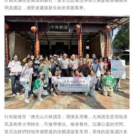
介紹充滿歷史風情的旅社，屋主范志成也帶領大家參觀各樓層房
間及擺設，感受老建築新生命的美麗風華。
行程最後至「佛光山大林講堂」禮佛及用餐，大林講堂是當地居
民及南華大學師生，可修學佛法、修身養性、沉澱心靈的空間。
當天法師們特地準備豐盛的佳餚讓遊客享用，美味的蔬食讓許多