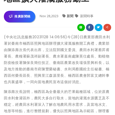
Nov 28,2023
新聞
新聞時事
推廣新聞稿
(中央社訊息服務20231128 14:06:56)今(28)日農業部農田水利
署於臺南市楠西區照興地區辦理擴大灌溉服務開工典禮，農業部
由陳添壽次長代表出席，立法院郭國文委員、農田水利署蔡昇甫
署長、農糧署蘇茂祥副署長、農水署嘉南處陳英仕處長、動植物
防疫檢疫署陳保良簡任技正、臺南區農業改良場張景興科長，以
及地方推動的臺南市府陳豐榮秘書、水利局蔡國銓主任秘書、楠
西區何榮長區長、照興里江森源里長、楠西區農會郭富文總幹事
也共襄盛舉，一同向當地農民宣布這個好消息。
陳添壽次長說明，楠西區為全臺最大的芒果栽種區域，位於原農
田水利會灌區外，農民大多自行取水，當地的灌溉水源匱乏及不
穩定，經農田水利署深入了解在地農民用水需求，及當地水文、
地形等特點，進行整體規劃，優先以照興地區為示範區，辦理蓄