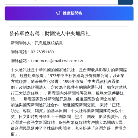
推廣新聞稿
發佈單位名稱：財團法人中央通訊社
新聞聯絡人：訊息服務核稿員
聯絡電話：02-25051180
聯絡信箱：
timtimcna@mail.cna.com.tw
中央通訊社是中華民國的國家通訊社，是台灣最具影響力的新聞媒
體。 經歷組織改造，1973年中央社改組為股份有限公司，以企業
方式經營；隨著民主化發展，1996年依據「中央通訊社設置條
例」改制為財團法人，定位為全民共有的國家通訊社，獨立超然執
行三大法定任務： ．辦理國內外新聞報導業務，服務大眾傳播媒
體。 ．辦理國家對外新聞通訊業務，促進國際對台灣之瞭解。 ．
加強與國際新聞通訊社合作，增進國際新聞交流。 秉持「正確、
領先、客觀、翔實」的基本原則，中央社專業新聞團隊每天以中、
英、日文即時對外發出上千則新聞、照片、圖表、影音與資訊，是
台灣唯一多語文新聞媒體，服務對象從媒體客戶擴大為閱聽大眾；
從台灣民眾延伸至全球僑胞與讀者，充分扮演「台灣之眼，世界之
窗」。