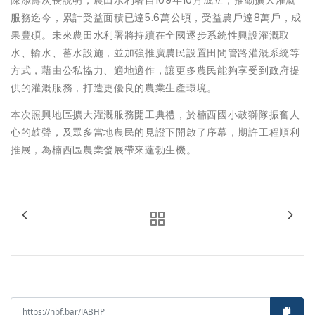
陳添壽次長說明，農田水利署自109年10月成立，推動擴大灌溉
服務迄今，累計受益面積已達5.6萬公頃，受益農戶達8萬戶，成
果豐碩。未來農田水利署將持續在全國逐步系統性興設灌溉取
水、輸水、蓄水設施，並加強推廣農民設置田間管路灌溉系統等
方式，藉由公私協力、適地適作，讓更多農民能夠享受到政府提
供的灌溉服務，打造更優良的農業生產環境。
本次照興地區擴大灌溉服務開工典禮，於楠西國小鼓獅隊振奮人
心的鼓聲，及眾多當地農民的見證下開啟了序幕，期許工程順利
推展，為楠西區農業發展帶來蓬勃生機。