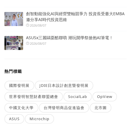
創智動能強化AI與經營雙軸競爭力 投資長受臺大EMBA
邀分享AI時代投資思維
2026/08/07
ASUSx三麗鷗耍酷聯萌 潮玩開學祭搶抱AI筆電！
2026/08/07
熱門標籤
國際發明展
JDIE日本設計創意暨發明展
世界發明智慧財產聯盟總會
SocialLab
OpView
中國文化大學
台灣發明商品促進協會
北市圖
ASUS
Microchip