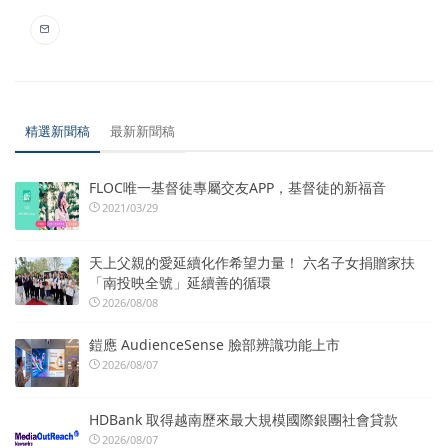
精選新聞稿
最新新聞稿
FLOC唯一基督徒專屬交友APP，基督徒的新福音
2021/03/29
天上父親的愛延續化作希望力量！ 六名子女捐贈家扶
「南投映全號」延續善的循環
2026/08/08
鎧應 AudienceSense 臉部辨識功能上市
2026/08/07
HDBank 取得越南歷來最大規模國際銀團社會貸款
2026/08/07