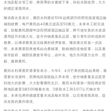
水池及配水管工程，將雨季的水蓄積下來，供枯水期使用，大大
的穩定灌溉用水。
陳添壽次長表示，農田水利署於113年起將調升田間管路灌溉設施
補助經費，每戶農民由40萬元提高至50萬元，未來本工程完成
後，鼓勵農民踴躍申請田間灌溉設施設置，將可使珍貴的水資源
運用提升到最大化，提升作物產量及品質，吸引青年回村或留村
務農，以傳承農業及活絡農村經濟發展。陳添壽次長進一步說
明，未來農業部將會再結合農糧署、動植物防疫檢疫署，以及臺
南市政府、楠西區農會等單位，由中央、地方共同通力合作，照
顧、服務農民。
農田水利署蔡昇甫署長表示，今年3、4月芒果的開花結果期，最
需要水澆灌時，照興地區卻面臨久旱未雨，使作物產量及品質受
到很大的影響，大大影響農民生計。農田水利署第一階段將於照
興地區建置3座500噸蓄水池、3座取水工與3,517公尺輸水管
線。未來也將持續建置蓄水池及輸水管路，以完善灌溉系統，提
供友善的農作環境。