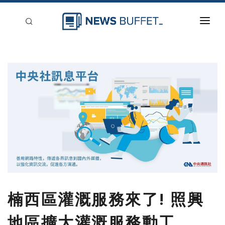
回到首頁
新聞稿分類
登入
刊登
楠西區灌溉服務來了! 照興
地區擴大灌溉服務動工