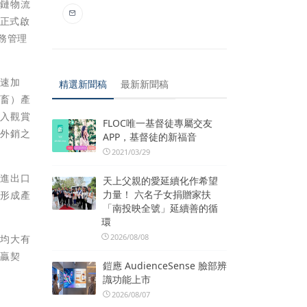
冷鏈物流
年正式啟
務管理
快速加
精選新聞稿
最新新聞稿
（畜）產
引入觀賞
FLOC唯一基督徒專屬交友
口外銷之
APP，基督徒的新福音
2021/03/29
捷進出口
天上父親的愛延續化作希望
力量！ 六名子女捐贈家扶
民形成產
「南投映全號」延續善的循
環
2026/08/08
等均大有
多贏契
鎧應 AudienceSense 臉部辨
識功能上市
2026/08/07