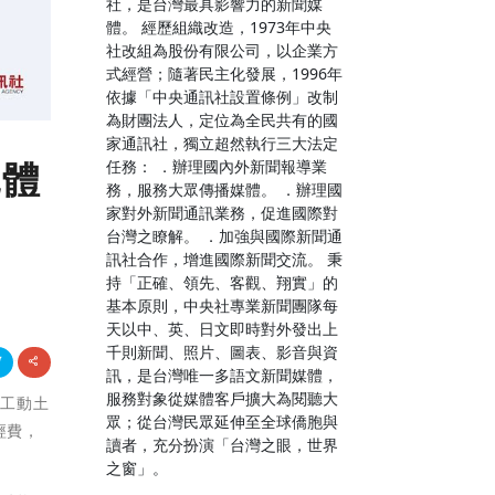
社，是台灣最具影響力的新聞媒
體。 經歷組織改造，1973年中央
社改組為股份有限公司，以企業方
式經營；隨著民主化發展，1996年
依據「中央通訊社設置條例」改制
為財團法人，定位為全民共有的國
家通訊社，獨立超然執行三大法定
流體
任務： ．辦理國內外新聞報導業
務，服務大眾傳播媒體。 ．辦理國
家對外新聞通訊業務，促進國際對
台灣之瞭解。 ．加強與國際新聞通
訊社合作，增進國際新聞交流。 秉
持「正確、領先、客觀、翔實」的
基本原則，中央社專業新聞團隊每
天以中、英、日文即時對外發出上
千則新聞、照片、圖表、影音與資
訊，是台灣唯一多語文新聞媒體，
服務對象從媒體客戶擴大為閱聽大
開工動土
眾；從台灣民眾延伸至全球僑胞與
經費，
讀者，充分扮演「台灣之眼，世界
之窗」。