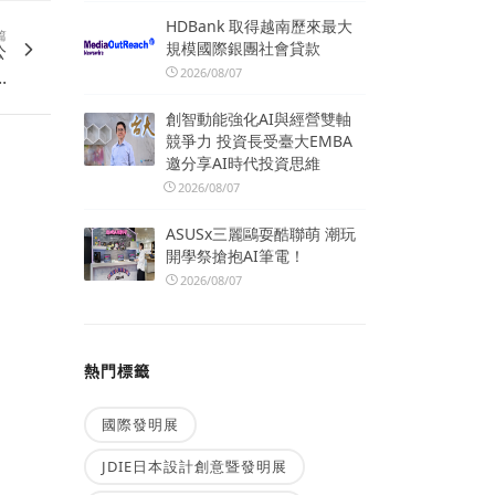
HDBank 取得越南歷來最大
篇
規模國際銀團社會貸款
公
2026/08/07
.
創智動能強化AI與經營雙軸
競爭力 投資長受臺大EMBA
邀分享AI時代投資思維
2026/08/07
ASUSx三麗鷗耍酷聯萌 潮玩
開學祭搶抱AI筆電！
2026/08/07
熱門標籤
國際發明展
JDIE日本設計創意暨發明展