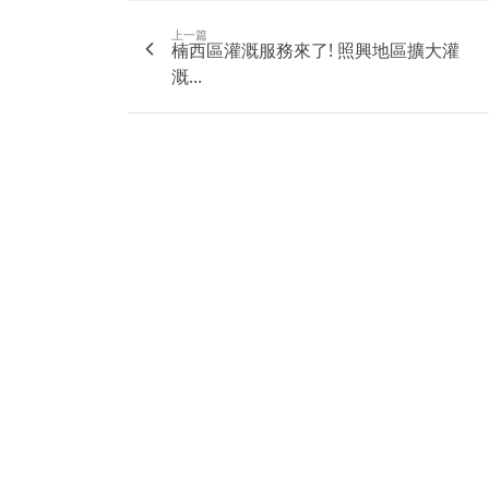
上一篇
楠西區灌溉服務來了! 照興地區擴大灌
溉...