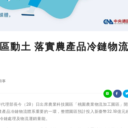
區動土 落實農產品冷鏈物
時事
農業部陳駿季代理部長今（28）日出席農業科技園區「桃園農業物流加工園區」
產品冷鏈物流體系重要的一環，整體園區預計投入新臺幣32.18億元
國冷鏈處理及物流運銷量能。