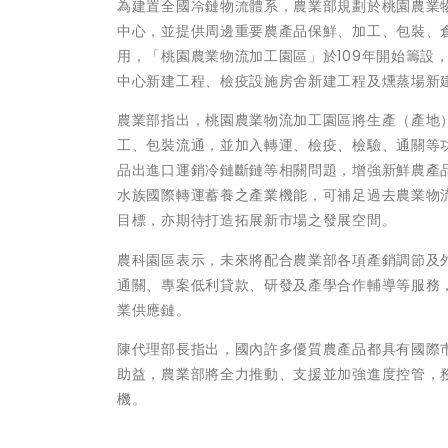
為建置全國冷鏈物流體系，農業部規劃於桃園農業
中心，並提供周邊重要農產品保鮮、加工、包裝、倉
用，「桃園農業物流加工園區」於109年開始籌設，
中心新建工程、檢疫設施房舍新建工程及燻蒸場新
農業部指出，桃園農業物流加工園區將生產（產地
工、包裝流通，並加入轉運、檢疫、檢驗、通關等
品出進口運銷冷鏈斷鏈等相關問題，增強新鮮農產
水族國際轉運蓄養之產業機能，可補足過去農業物
目標，亦期待打造拓展新市場之發展空間。
農科園區表示，未來將配合農業部各項產銷調節及
通關、專案低利貸款、研發及產學合作輔導等服務
業供應鏈。
陳代理部長指出，國內許多優質農產品都具有國際
助益，農業部將全力推動、支援並加強進度控管，
機。