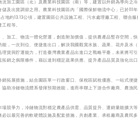
物流加工園區（北）及農業科技園區（南）等，建置以外銷為導向之
儲及出貨調節之用。農業科技園區內「國際保鮮物流中心」已於111
占地約13.13公頃，建置園區公共設施工程、污水處理廠工程、聯合服
建工程等。
）、加工、物流一體化營運，創造附加價值，提供農產品暫存空間，
功能，一次到位、便捷進出口，解決我國觀賞水族、蔬果、花卉及水
品理貨與貯運能力，打造臺灣農業產品出進口之戰略平臺，未來將可
流拓銷之侷限條件，藉以達到穩定蔬果供應、提升產品品質及強化出
外銷拓展措施，結合園區單一行政窗口、保稅區賦稅優惠、一站式便
，協助冷鏈物流體系發揮預期效能，進而串聯上下游合作廠商、農漁
巿場競爭力，冷鏈物流對穩定農產品供需、品質提升、運銷量能擴大
務必以最完善的軟硬體設施及配套措施，共創產業、承租廠商及農民