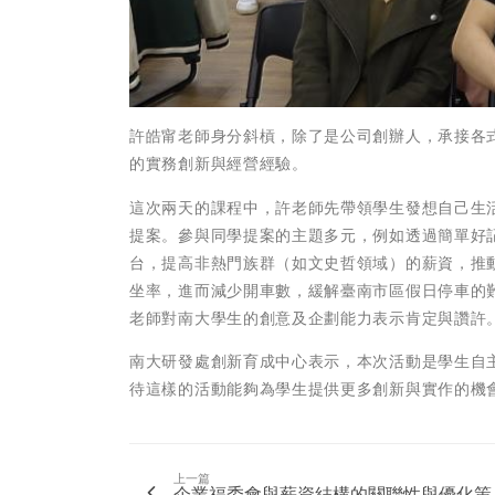
許皓甯老師身分斜槓，除了是公司創辦人，承接各
的實務創新與經營經驗。
這次兩天的課程中，許老師先帶領學生發想自己生
提案。參與同學提案的主題多元，例如透過簡單好
台，提高非熱門族群（如文史哲領域）的薪資，推
坐率，進而減少開車數，緩解臺南市區假日停車的
老師對南大學生的創意及企劃能力表示肯定與讚許
南大研發處創新育成中心表示，本次活動是學生自
待這樣的活動能夠為學生提供更多創新與實作的機
上一篇
企業福委會與薪資結構的關聯性與優化策