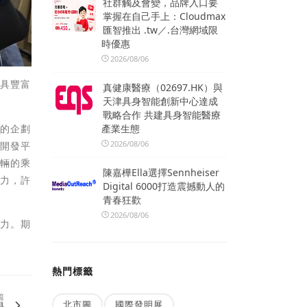
社群觸及會變，品牌入口要
掌握在自己手上：Cloudmax
匯智推出 .tw／.台灣網域限
時優惠
2026/08/06
，具豐富
真健康醫療（02697.HK）與
天津具身智能創新中心達成
戰略合作 共建具身智能醫療
體的企劃
產業生態
2026/08/06
的開發平
車輛的乘
陳嘉樺Ella選擇Sennheiser
能力，許
Digital 6000打造震撼動人的
青春狂歡
2026/08/06
潛力。期
熱門標籤
篇
北市圖
國際發明展
學