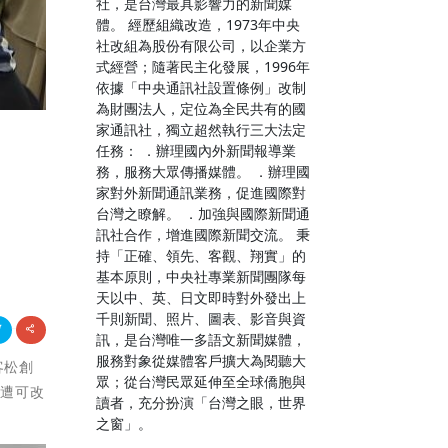
社，是台灣最具影響力的新聞媒
體。 經歷組織改造，1973年中央
社改組為股份有限公司，以企業方
式經營；隨著民主化發展，1996年
依據「中央通訊社設置條例」改制
為財團法人，定位為全民共有的國
家通訊社，獨立超然執行三大法定
任務： ．辦理國內外新聞報導業
務，服務大眾傳播媒體。 ．辦理國
家對外新聞通訊業務，促進國際對
台灣之瞭解。 ．加強與國際新聞通
訊社合作，增進國際新聞交流。 秉
持「正確、領先、客觀、翔實」的
基本原則，中央社專業新聞團隊每
天以中、英、日文即時對外發出上
千則新聞、照片、圖表、影音與資
訊，是台灣唯一多語文新聞媒體，
服務對象從媒體客戶擴大為閱聽大
客松創
眾；從台灣民眾延伸至全球僑胞與
周遭可改
讀者，充分扮演「台灣之眼，世界
之窗」。