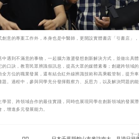
式創意的專案工作外，本身也是中醫師，更開設實體書店「引書店」
活中遇到不滿意的事物，一起腦力激盪發想創新解決方式，並做出具
記的口訣，教育民眾辨識假訊息，提高大眾的媒體素養；創建跨領域
動全方位的職業發展，還有結合紅外線辨識技術和高乘載管制，提升
難題。過程中，參與同學充分發揮觀察力、反思力，以及解決問題的
。
主學習、跨領域合作的最佳實踐，同時也展現同學在創新領域的發展
會，增進多元發展能力。
下一
日本千葉縣館山市參訪南大，見證日籍