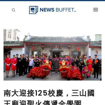
回到首頁
新聞稿分類
登入
刊登
南大迎接125校慶，三山國
王廟迎聖火傳遞全學園