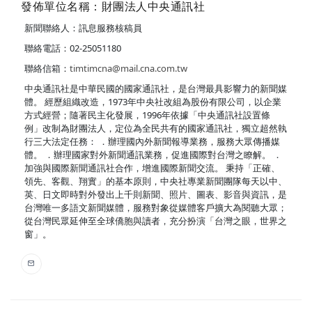
發佈單位名稱：財團法人中央通訊社
新聞聯絡人：訊息服務核稿員
聯絡電話：02-25051180
聯絡信箱：
timtimcna@mail.cna.com.tw
中央通訊社是中華民國的國家通訊社，是台灣最具影響力的新聞媒
體。 經歷組織改造，1973年中央社改組為股份有限公司，以企業
方式經營；隨著民主化發展，1996年依據「中央通訊社設置條
例」改制為財團法人，定位為全民共有的國家通訊社，獨立超然執
行三大法定任務： ．辦理國內外新聞報導業務，服務大眾傳播媒
體。 ．辦理國家對外新聞通訊業務，促進國際對台灣之瞭解。 ．
加強與國際新聞通訊社合作，增進國際新聞交流。 秉持「正確、
領先、客觀、翔實」的基本原則，中央社專業新聞團隊每天以中、
英、日文即時對外發出上千則新聞、照片、圖表、影音與資訊，是
台灣唯一多語文新聞媒體，服務對象從媒體客戶擴大為閱聽大眾；
從台灣民眾延伸至全球僑胞與讀者，充分扮演「台灣之眼，世界之
窗」。