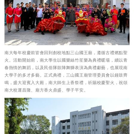
南大每年校慶前皆會回到創校地點三山國王廟，遵循古禮燃點聖
火。活動開始前，南大學生以國樂絲竹笙樂為典禮暖場，續以青
春熱情的舞蹈，以及民俗隊鼓陣舞獅表演為典禮獻藝，也展現南
大學子的多才多藝。正式典禮，三山國王廟管理委員會以鐘鼓齊
鳴，盛大迎賓入大殿，南大師生上香祭禮，祈賜校慶聖火，祝頌
南大校運昌隆、廟方香火鼎盛、學子平安。