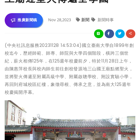
Nov 28,2023
新聞
新聞時事
推廣新聞稿
(中央社訊息服務20231128 14:53:04)國立臺南大學自1899年創
校迄今，歷經師範、師專、師院與大學四個階段，橫跨三個世
紀，薪火相傳125年，在125週年校慶前夕，特於11月28日上午，
由陳惠萍校長與校內師生前往創校發源地三山國王廟點燃聖火，
並將聖火傳遞至附屬高級中學、附屬啟聰學校、附設實驗小學，
再回到府城校區紅樓，象徵尋根、傳承之意，並為南大125週年
校慶揭開序幕。