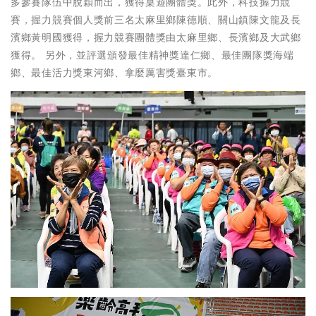
多參賽隊伍中脫穎而出，獲得桌遊團體獎。此外，科技握力競
賽，握力競賽個人獎前三名太麻里鄉陳德順、關山鎮陳文龍及長
濱鄉黃明國獲得，握力競賽團體獎由太麻里鄉、長濱鄉及大武鄉
獲得。 另外，並評選頒發最佳精神獎達仁鄉、最佳團隊獎海端
鄉、最佳活力獎東河鄉、拿麼厲害獎臺東市。