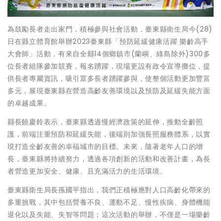
為鼓勵長者走出家門，積極參與社會活動，臺東縣衛生局今(28)
日在縣立體育館舉辦2023臺東縣「預防延緩健康活躍 樂齡高手
大會師」活動，有來自全縣14個鄉鎮市(蘭嶼、綠島除外)300多
位長者組隊參加競賽，報名踴躍，現場更設有政令宣導攤位，提
供長者專屬資訊，吸引眾多長者踴躍參與，使整個活動更加豐富
多元，展現臺東縣在營造高齡友善環境以及預防及延緩失能方面
的卓越成果。
縣長饒慶鈴表示，臺東縣透過慢經濟政策的延伸，推動全齡照
護，前端注重預防和延緩失能，後端則加強長照服務體系，以實
現打造全齡友善的幸福城市的目標。未來，隨著老年人口的增
長，臺東縣將持續努力，透過各項創新的活動和改善計畫，為長
者營造更加安全、健康、且充滿活力的生活環境。
臺東縣衛生局長孫國平指出，我們正積極應對人口高齡化帶來的
多重挑戰，其中包括營養不良、運動不足、慢性疾病、身體機能
退化以及失能、失智等問題；這次活動的舉辦，不僅是一場樂齡