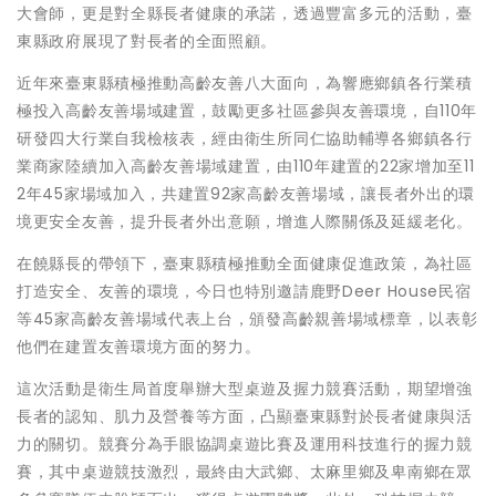
大會師，更是對全縣長者健康的承諾，透過豐富多元的活動，臺
東縣政府展現了對長者的全面照顧。
近年來臺東縣積極推動高齡友善八大面向，為響應鄉鎮各行業積
極投入高齡友善場域建置，鼓勵更多社區參與友善環境，自110年
研發四大行業自我檢核表，經由衛生所同仁協助輔導各鄉鎮各行
業商家陸續加入高齡友善場域建置，由110年建置的22家增加至11
2年45家場域加入，共建置92家高齡友善場域，讓長者外出的環
境更安全友善，提升長者外出意願，增進人際關係及延緩老化。
在饒縣長的帶領下，臺東縣積極推動全面健康促進政策，為社區
打造安全、友善的環境，今日也特別邀請鹿野Deer House民宿
等45家高齡友善場域代表上台，頒發高齡親善場域標章，以表彰
他們在建置友善環境方面的努力。
這次活動是衛生局首度舉辦大型桌遊及握力競賽活動，期望增強
長者的認知、肌力及營養等方面，凸顯臺東縣對於長者健康與活
力的關切。競賽分為手眼協調桌遊比賽及運用科技進行的握力競
賽，其中桌遊競技激烈，最終由大武鄉、太麻里鄉及卑南鄉在眾