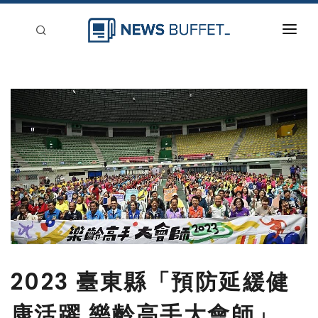
回到首頁
新聞稿分類
登入
刊登
2023 臺東縣「預防延緩健
康活躍 樂齡高手大會師」