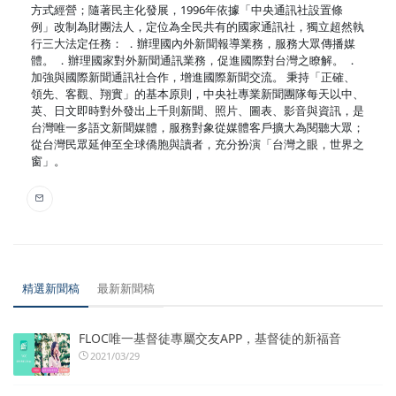
方式經營；隨著民主化發展，1996年依據「中央通訊社設置條
例」改制為財團法人，定位為全民共有的國家通訊社，獨立超然執
行三大法定任務： ．辦理國內外新聞報導業務，服務大眾傳播媒
體。 ．辦理國家對外新聞通訊業務，促進國際對台灣之瞭解。 ．
加強與國際新聞通訊社合作，增進國際新聞交流。 秉持「正確、
領先、客觀、翔實」的基本原則，中央社專業新聞團隊每天以中、
英、日文即時對外發出上千則新聞、照片、圖表、影音與資訊，是
台灣唯一多語文新聞媒體，服務對象從媒體客戶擴大為閱聽大眾；
從台灣民眾延伸至全球僑胞與讀者，充分扮演「台灣之眼，世界之
窗」。
精選新聞稿
最新新聞稿
FLOC唯一基督徒專屬交友APP，基督徒的新福音
2021/03/29