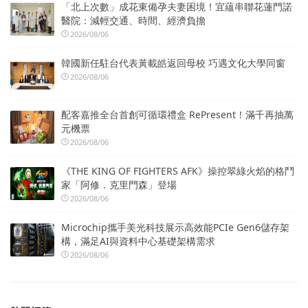
「北上次數」成花東備孕夫妻困境！宜蘊串聯花蓮門諾
醫院：減輕交通、時間、經濟負擔
2026/08/06
韓國新任駐台代表黃載皓返回母校 巧遇文化大學同窗
2026/08/06
配客嘉推全台首創可循環禮盒 RePresent！滿千再抽萬
元機票
2026/08/06
《THE KING OF FIGHTERS AFK》操控翠綠火焰的格鬥
家「阿修．克里門森」登場
2026/08/06
Microchip攜手美光科技展示高效能PCIe Gen6儲存架
構，滿足AI與資料中心基礎架構需求
2026/08/06