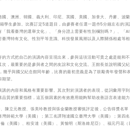
德國、澳洲、韓國、義大利、印尼、英國、美國、加拿大、丹麥、波
位外籍學生參加。比賽訂定5道題目，由參賽者任選一題作5分鐘左右的演
有「我看臺灣的選舉文化」、「身分證上需要有性別欄別嗎？」、「AI
討臺灣特有文化、性別平等意識、科技發展風潮以及人際關係相處等
好的方式把自己的演講內容呈現出來，參與這項活動可貴之處是能和
其次，最重要的是參與者之間的友誼和文化交流。王館長並說明國父
年，幾乎與國父紀念館同年齡，比賽的最初意義是為了鼓勵青年發聲和
和期望。
演講的內容和風格有重要影響。其次對於演講者的表現，從詞彙用字
講品質的重要指標，這五個因素的有效應用能夠幫助改善語言表達能
授、陳立元教授、張美玲教授與張金蘭教授審慎評定後，公告得獎名單
臺灣師範大學（美國）；第三名譚翔達國立臺灣大學（美國）；第四
衛倫（美國）、柏安達（美國）、黃愉明（斯洛維尼亞）、福元円花（