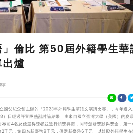
語」倫比 第50屆外籍學生華
單出爐
時事
化部所屬國立國父紀念館主辦的「2023年外籍學生華語文演講比賽」，今年邁入
28）日經過評審團熱烈討論結果，由來自國立臺灣大學（美國）的麥
公布前4名及優選得獎者並進行頒獎典禮，同時頒發獎狀與獎金，第一
1萬2千元，第四名新臺幣8千元，優選新臺幣6千元，以鼓勵外籍學生在