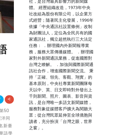
社，是台灣最具影響力的新聞媒
體。 經歷組織改造，1973年中央
社改組為股份有限公司，以企業方
式經營；隨著民主化發展，1996年
依據「中央通訊社設置條例」改制
為財團法人，定位為全民共有的國
家通訊社，獨立超然執行三大法定
任務： ．辦理國內外新聞報導業
語
務，服務大眾傳播媒體。 ．辦理國
家對外新聞通訊業務，促進國際對
台灣之瞭解。 ．加強與國際新聞通
訊社合作，增進國際新聞交流。 秉
持「正確、領先、客觀、翔實」的
基本原則，中央社專業新聞團隊每
天以中、英、日文即時對外發出上
千則新聞、照片、圖表、影音與資
訊，是台灣唯一多語文新聞媒體，
服務對象從媒體客戶擴大為閱聽大
第50
眾；從台灣民眾延伸至全球僑胞與
震洋同
讀者，充分扮演「台灣之眼，世界
名新臺
之窗」。
華語學