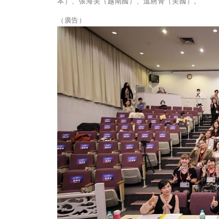
本）、張海美（越南國）、溫綉青（美國）。
（廣告）