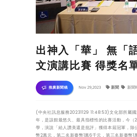
出神入「華」 無「
文演講比賽 得獎名
Nov 29,2023
新聞
新聞
推廣新聞稿
(中央社訊息服務20231129 11:48:53)文
年，是該館最悠久、最具指標性的比賽活動，今（
學，演說「給人讚美還是批評」獲得本屆冠軍，除
幣2萬元，第二名新臺幣1萬6千元，第三名新臺幣