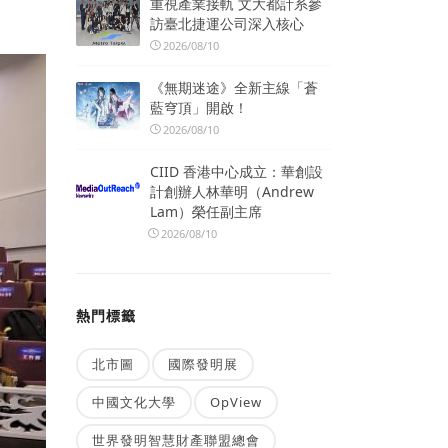
重視產業接軌 文大都計系參
訪臺北捷運公司深入核心
2026/08/10
《無期迷途》全新主線「蒼
藍穹頂」開啟！
2026/08/10
CIID 香港中心成立：華創設
計創辦人林華明（Andrew
Lam）榮任副主席
2026/08/10
熱門標籤
北市圖
國際發明展
中國文化大學
OpView
世界發明智慧財產聯盟總會