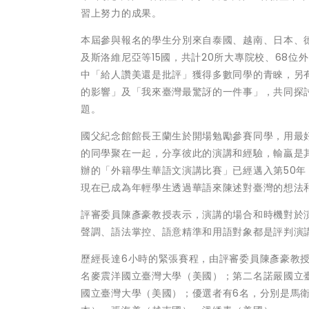
習上努力的成果。
本屆參與報名的學生分別來自泰國、越南、日本、
及斯洛維尼亞等15國，共計20所大專院校、68
中「給人讚美還是批評」獲得多數同學的青睞，另
的影響」及「我來臺灣最驚訝的一件事」，共同探
題。
國父紀念館館長王蘭生於開場勉勵參賽同學，用最
的同學聚在一起，分享彼此的演講和經驗，輸贏是
辦的「外籍學生華語文演講比賽」已經邁入第50
現在已成為年輕學生透過華語來陳述對臺灣的想法
評審委員陳彥豪教授表示，演講的場合和時機對於
聲調、語法掌控、語意精準和用語對象都是評判演
歷經長達6小時的緊張賽程，由評審委員陳彥豪教
名麥震洋國立臺灣大學（美國）；第二名諾嚴國立
國立臺灣大學（美國）；優選者有6名，分別是馬