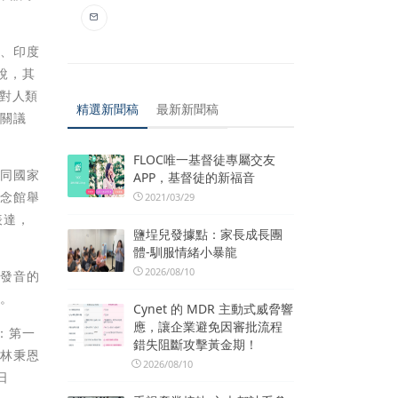
蘭、印度
說，其
對人類
精選新聞稿
最新新聞稿
相關議
FLOC唯一基督徒專屬交友
不同國家
APP，基督徒的新福音
紀念館舉
2021/03/29
表達，
鹽埕兒發據點：家長成長團
體-馴服情緒小暴龍
2026/08/10
到發音的
力。
Cynet 的 MDR 主動式威脅響
應，讓企業避免因審批流程
：第一
錯失阻斷攻擊黃金期！
名林秉恩
2026/08/10
日