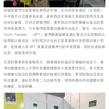
為協助臺灣出版產業拓展西語市場，文化內容策進院（文策院）
今年攜手台北書展基金會，參與西語市場最大規模的墨西哥瓜達
拉哈拉書展，共同主辦臺灣館。看準西語市場對圖像出版品的需
求與發展潛力，今年臺灣館選書以圖像作品為主，整合「Books
from Taiwan」（BFT）臺灣圖書版權推廣計畫及文化部翻譯出
版獎勵計畫資源，針對西語文化的主題選書製作英西雙語書介型
錄，並推廣入選 BFT 童書及漫畫專刊的年度選書，期待促進版權
交易，插旗美洲市場。
文策院董事長蔡嘉駿表示，圖像擁有跨越語言藩籬的感染力，臺
灣的圖像創作人才歷年來屢獲國際各大展會獎項肯定，多元豐富
的圖像出版品也是國際書展的版權交易重點，希望能藉由瓜達拉
哈拉書展，連結世界第二大語種市場，增加跨國合作或國際合製
的機會，拓展商機。