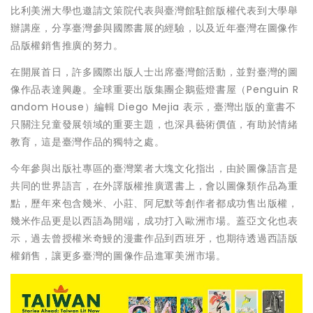
比利美洲大學也邀請文策院代表與臺灣館駐館版權代表到大學舉
辦講座，分享臺灣參與國際書展的經驗，以及近年臺灣在圖像作
品版權銷售推廣的努力。
在開展首日，許多國際出版人士出席臺灣館活動，並對臺灣的圖
像作品表達興趣。全球重要出版集團企鵝藍燈書屋（Penguin R
andom House）編輯 Diego Mejia 表示，臺灣出版的童書不
只關注兒童發展領域的重要主題，也深具藝術價值，有助於情緒
教育，這是臺灣作品的獨特之處。
今年參與出版社專區的臺灣業者大塊文化指出，由於圖像語言是
共同的世界語言，在外譯版權推廣選書上，會以圖像類作品為重
點，歷年來包含幾米、小莊、阿尼默等創作者都成功售出版權，
幾米作品更是以西語為開端，成功打入歐洲市場。蓋亞文化也表
示，過去曾授權米奇鰻的漫畫作品到西班牙，也期待透過西語版
權銷售，讓更多臺灣的圖像作品進軍美洲市場。