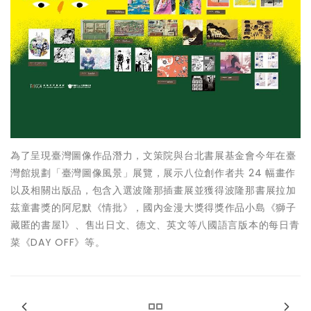
為了呈現臺灣圖像作品潛力，文策院與台北書展基金會今年在臺
灣館規劃「臺灣圖像風景」展覽，展示八位創作者共 24 幅畫作
以及相關出版品，包含入選波隆那插畫展並獲得波隆那書展拉加
茲童書獎的阿尼默《情批》，國內金漫大獎得獎作品小島《獅子
藏匿的書屋1》、售出日文、德文、英文等八國語言版本的每日青
菜《DAY OFF》等。