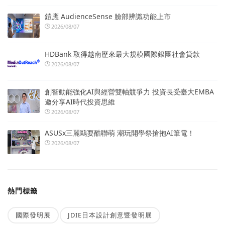
鎧應 AudienceSense 臉部辨識功能上市
2026/08/07
HDBank 取得越南歷來最大規模國際銀團社會貸款
2026/08/07
創智動能強化AI與經營雙軸競爭力 投資長受臺大EMBA
邀分享AI時代投資思維
2026/08/07
ASUSx三麗鷗耍酷聯萌 潮玩開學祭搶抱AI筆電！
2026/08/07
熱門標籤
國際發明展
JDIE日本設計創意暨發明展