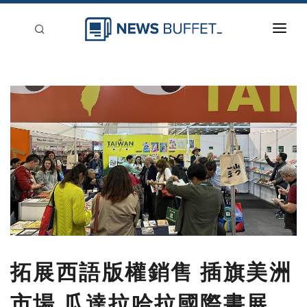
回到首頁
新聞稿分類
登入
刊登
拓展西語版權銷售 插旗美洲
市場 瓜達拉哈拉國際書展