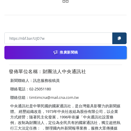
推廣新聞稿
發佈單位名稱：財團法人中央通訊社
新聞聯絡人：訊息服務核稿員
聯絡電話：02-25051180
聯絡信箱：
timtimcna@mail.cna.com.tw
中央通訊社是中華民國的國家通訊社，是台灣最具影響力的新聞媒
體。 經歷組織改造，1973年中央社改組為股份有限公司，以企業
方式經營；隨著民主化發展，1996年依據「中央通訊社設置條
例」改制為財團法人，定位為全民共有的國家通訊社，獨立超然執
行三大法定任務： ．辦理國內外新聞報導業務，服務大眾傳播媒