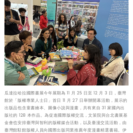
瓜達拉哈拉國際書展今年展期為 11 月 25 日至 12 月 3 日，臺灣
館於「版權專業人士日」首日 11 月 27 日舉辦開幕活動，展示的
出版品包含童書繪本、圖像小說與漫畫，共有來自 31 家國內出
版社的 128 本作品。為促進國際版權交流，文策院與台北書展基
金會也安排臺灣與智利的版權媒合活動，以及臺漫交流活動，由
臺灣館駐館版權人員向國際出版同業推薦年度漫畫精選書籍。伊