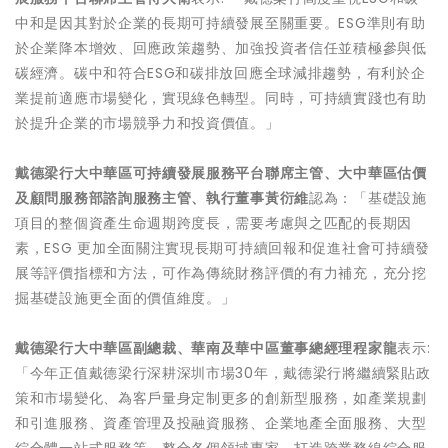
中和是因其對於企業的長期可持續發展至關重要。ESG準則有助
於企業降本增效、回應政策趨勢、加強投資者信任並積極參與低
碳經濟。碳中和符合ESG和碳排放回應全球減排趨勢，有利於企
業提前適應市場變化，實現綠色轉型。同時，可持續實踐也有助
於提升企業的市場競爭力和投資價值。」
戴德梁行大中華區可持續發展服務平台聯席主管、大中華區估價
及顧問服務部諮詢服務主管、執行董事黃衍維
認為：「基礎設施
項目的整個資產生命週期跨度長，需要考慮與之匹配的長期因
素，ESG 更加全面關注實現長期可持續回報和促進社會可持續發
展等評價指標和方法，可作為傳統財務評價的有力補充，充分挖
掘基礎設施更全面的價值維度。」
戴德梁行大中華區副總裁、華南及華中區董事總經理程家龍
表示:
「今年正值戴德梁行深耕深圳市場30年，戴德梁行將繼續緊貼政
策和市場變化、為客戶量身定制更多的創新型服務，如產業規劃
和引進服務、資產管理及投融資服務、企業地產全面服務、大型