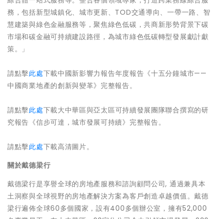
綜合體一站式服務等。整合各個領域專家，打造跨業務線綜合服
務，包括新型城鎮化、城市更新、TOD交通導向、一帶一路、智
慧建築與綠色金融服務等，聚焦綠色低碳，共商新形勢背景下碳
市場和碳金融可持續建設路徑，為城市綠色低碳轉型發展獻計獻
策。」
請點擊
此處
下載中國新影響力報告年度報告《十五分鐘城市——
中國商業地產的創新與變革》完整報告。
請點擊
此處
下載大中華區與亞太區可持續發展團隊聯合撰寫的研
究報告《信步可達，城市發展可持續》完整報告。
請點擊
此處
下載高清圖片。
關於戴德梁行
戴德梁行是享譽全球的房地產服務和諮詢顧問公司, 通過兼具本
土洞察與全球視野的房地產解決方案為客戶創造卓越價值。戴德
梁行遍佈全球60多個國家，設有400多個辦公室，擁有52,000