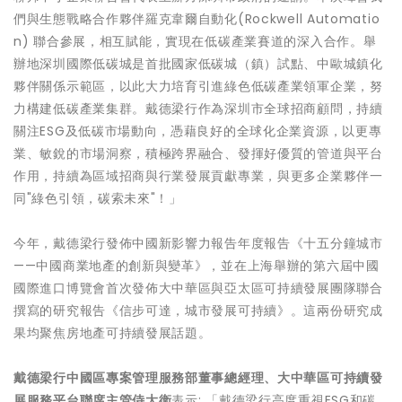
們與生態戰略合作夥伴羅克韋爾自動化(Rockwell Automatio
n) 聯合參展，相互賦能，實現在低碳產業賽道的深入合作。舉
辦地深圳國際低碳城是首批國家低碳城（鎮）試點、中歐城鎮化
夥伴關係示範區，以此大力培育引進綠色低碳產業領軍企業，努
力構建低碳產業集群。戴德梁行作為深圳市全球招商顧問，持續
關注ESG及低碳市場動向，憑藉良好的全球化企業資源，以更專
業、敏銳的市場洞察，積極跨界融合、發揮好優質的管道與平台
作用，持續為區域招商與行業發展貢獻專業，與更多企業夥伴一
同"綠色引領，碳索未來"！」
今年，戴德梁行發佈中國新影響力報告年度報告《十五分鐘城市
——中國商業地產的創新與變革》，並在上海舉辦的第六屆中國
國際進口博覽會首次發佈大中華區與亞太區可持續發展團隊聯合
撰寫的研究報告《信步可達，城市發展可持續》。這兩份研究成
果均聚焦房地產可持續發展話題。
戴德梁行中國區專案管理服務部董事總經理、大中華區可持續發
展服務平台聯席主管侍大衛
表示: 「戴德梁行高度重視ESG和碳