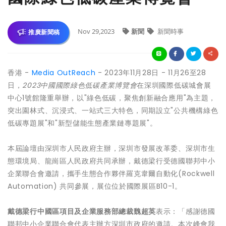
Nov 29,2023
新聞
新聞時事
推廣新聞稿
香港 -
Media OutReach
- 2023年11月28日 - 11月26至28
日，
2023
中國國際綠色低碳產業博覽會
在深圳國際低碳城會展
中心1號館隆重舉辦，以"綠色低碳，聚焦創新融合應用"為主題，
突出園林式、沉浸式、一站式三大特色，同期設立"公共機構綠色
低碳專題展"和"新型儲能生態產業鏈專題展"。
本屆論壇由深圳市人民政府主辦，深圳市發展改革委、深圳市生
態環境局、龍崗區人民政府共同承辦，戴德梁行受德國聯邦中小
企業聯合會邀請，攜手生態合作夥伴羅克韋爾自動化(Rockwell
Automation) 共同參展，展位位於國際展區B10-1。
戴德梁行中國區項目及企業服務部總裁魏超英
表示：「感謝德國
聯邦中小企業聯合會代表主辦方深圳市政府的邀請。本次峰會我