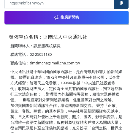
推廣新聞稿
發佈單位名稱：財團法人中央通訊社
新聞聯絡人：訊息服務核稿員
聯絡電話：02-25051180
聯絡信箱：
timtimcna@mail.cna.com.tw
中央通訊社是中華民國的國家通訊社，是台灣最具影響力的新聞媒
體。 經歷組織改造，1973年中央社改組為股份有限公司，以企業
方式經營；隨著民主化發展，1996年依據「中央通訊社設置條
例」改制為財團法人，定位為全民共有的國家通訊社，獨立超然執
行三大法定任務： ．辦理國內外新聞報導業務，服務大眾傳播媒
體。 ．辦理國家對外新聞通訊業務，促進國際對台灣之瞭解。 ．
加強與國際新聞通訊社合作，增進國際新聞交流。 秉持「正確、
領先、客觀、翔實」的基本原則，中央社專業新聞團隊每天以中、
英、日文即時對外發出上千則新聞、照片、圖表、影音與資訊，是
台灣唯一多語文新聞媒體，服務對象從媒體客戶擴大為閱聽大眾；
從台灣民眾延伸至全球僑胞與讀者，充分扮演「台灣之眼，世界之