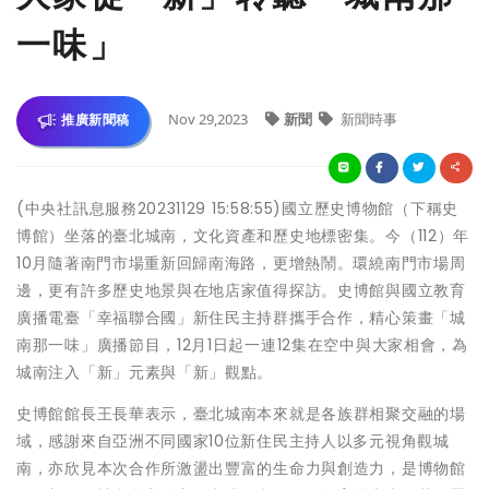
一味」
Nov 29,2023
新聞
新聞時事
推廣新聞稿
(中央社訊息服務20231129 15:58:55)國立歷史博物館（下稱史
博館）坐落的臺北城南，文化資產和歷史地標密集。今（112）年
10月隨著南門市場重新回歸南海路，更增熱鬧。環繞南門市場周
邊，更有許多歷史地景與在地店家值得探訪。史博館與國立教育
廣播電臺「幸福聯合國」新住民主持群攜手合作，精心策畫「城
南那一味」廣播節目，12月1日起一連12集在空中與大家相會，為
城南注入「新」元素與「新」觀點。
史博館館長王長華表示，臺北城南本來就是各族群相聚交融的場
域，感謝來自亞洲不同國家10位新住民主持人以多元視角觀城
南，亦欣見本次合作所激盪出豐富的生命力與創造力，是博物館