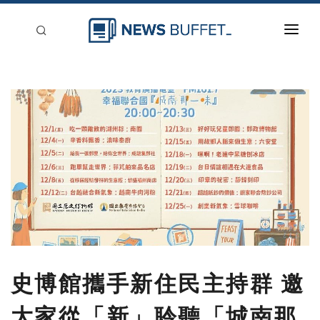
回到首頁
新聞稿分類
登入
刊登
史博館攜手新住民主持群 邀
大家從「新」聆聽「城南那