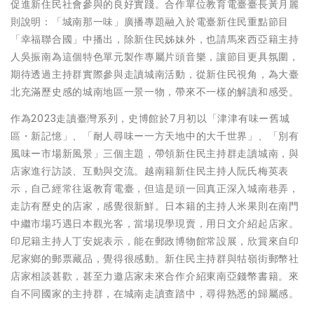
促進新住民社會參與的良好實踐。合作單位教育電臺臺長黃月麗
則說明：「城南那一味」廣播專題融入於電臺新住民重點節目
「幸福聯合國」中播出，除新住民姊妹外，也請馬來西亞籍主持
人吳振南為這個特色單元製作專屬片頭音樂，讓節目更具氛圍，
期待透過主持群實際參與走讀城南活動，從新住民視角，為大臺
北充滿歷史感的城南地區一景一物，帶來不一樣的解讀和感受。
作為2023走讀臺灣系列，史博館於7月初以「津津有味ー舊城
區・新記憶」、「耐人尋味ー一方天地中的大千世界」、「別有
風味ー市場新風景」三個主題，帶領新住民主持群走讀城南，與
店家進行訪談、互動與交流。越南籍新住民主持人阮氏梅英表
示，自己經常往返教育電臺，但這是頭一回真正深入城南巷弄，
走訪有歷史的店家，感覺很新鮮。日本籍的主持人米果則在南門
中繼市場巧遇日本觀光客，當場現學現賣，用日文介紹起店家。
印尼籍主持人丁安妮表示，能在郵政博物館常設展，欣賞來自印
尼家鄉的郵票藏品，覺得很感動。新住民主持群與牯嶺街郵幣社
店家相談甚歡，甚至力邀店家未來合作介紹東南亞錢幣書籍。來
自不同國家的主持群，在城南走讀查踏中，尋得熟悉的歸屬感。