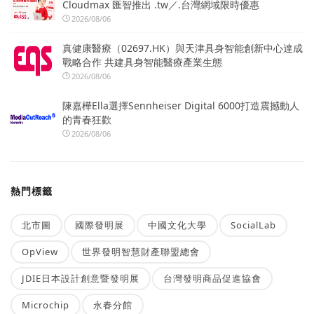
Cloudmax 匯智推出 .tw／.台灣網域限時優惠
2026/08/06
真健康醫療（02697.HK）與天津具身智能創新中心達成
戰略合作 共建具身智能醫療產業生態
2026/08/06
陳嘉樺Ella選擇Sennheiser Digital 6000打造震撼動人
的青春狂歡
2026/08/06
熱門標籤
北市圖
國際發明展
中國文化大學
SocialLab
OpView
世界發明智慧財產聯盟總會
JDIE日本設計創意暨發明展
台灣發明商品促進協會
Microchip
永春分館