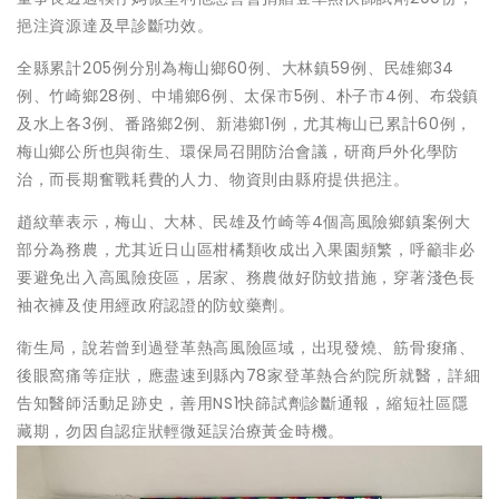
挹注資源達及早診斷功效。
全縣累計205例分別為梅山鄉60例、大林鎮59例、民雄鄉34
例、竹崎鄉28例、中埔鄉6例、太保市5例、朴子市4例、布袋鎮
及水上各3例、番路鄉2例、新港鄉1例，尤其梅山已累計60例，
梅山鄉公所也與衛生、環保局召開防治會議，研商戶外化學防
治，而長期奮戰耗費的人力、物資則由縣府提供挹注。
趙紋華表示，梅山、大林、民雄及竹崎等4個高風險鄉鎮案例大
部分為務農，尤其近日山區柑橘類收成出入果園頻繁，呼籲非必
要避免出入高風險疫區，居家、務農做好防蚊措施，穿著淺色長
袖衣褲及使用經政府認證的防蚊藥劑。
衛生局，說若曾到過登革熱高風險區域，出現發燒、筋骨痠痛、
後眼窩痛等症狀，應盡速到縣內78家登革熱合約院所就醫，詳細
告知醫師活動足跡史，善用NS1快篩試劑診斷通報，縮短社區隱
藏期，勿因自認症狀輕微延誤治療黃金時機。