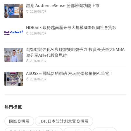
鎧應 AudienceSense 臉部辨識功能上市
2026/08/07
HDBank 取得越南歷來最大規模國際銀團社會貸款
2026/08/07
創智動能強化AI與經營雙軸競爭力 投資長受臺大EMBA
邀分享AI時代投資思維
2026/08/07
ASUSx三麗鷗耍酷聯萌 潮玩開學祭搶抱AI筆電！
2026/08/07
熱門標籤
國際發明展
JDIE日本設計創意暨發明展