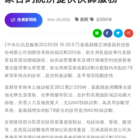
Nov 29,2023
新聞
新聞時事
推廣新聞稿
(中央社訊息服務20231129 16:26:57)嘉義縣獲亞洲基因科技股
份有限公司捐贈登革熱快篩試劑200份，衛生局長趙紋華代表縣
長翁章梁頒贈感謝狀，由吳淑慧董事長及樸仔媽微型利他慈善會
蕭吉森理事出席受獎，衛生局將妥善規劃試劑分配縣內布點的78
家登革熱合約診所，提供快速診斷、及早發現阻斷疫情。
嘉縣登革熱本土確診截至28日累計205例，嘉義縣政府團隊全面
強化孳生源查核、化學噴藥等防治，並針對高風險區域設站擴大
篩檢，所需人力及物資龐大，尤以NS1快篩試劑，為及早診斷登
革熱，嘉義縣增加布點78家合約診所提供NS1快篩診斷。
近期發現部分民眾症狀與普通感冒類似，包括頭痛、發燒、腹瀉
等，忽視延誤就醫進而增加社區疫情蔓延，亞洲基因科技公司吳
董事長透過樸仔媽微型利他慈善會捐贈登革熱快篩試劑200份，