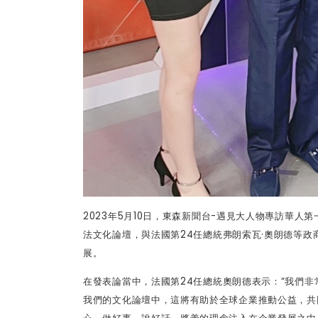
2023
年
5
月
10
日，東森新聞台
-
遇見大人物專訪華人第
法文化論壇，與法國第
24
任總統弗朗索瓦
·
奧朗德等政
展。
在發表論當中，法國第
24
任總統奧朗德表示：
“
我們非
我們的文化論壇中，這將有助於全球企業推動公益，共