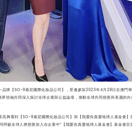
一品牌【
SO-9
索尼國際化妝品公司】，受邀參加
2023
年
4
月
28
日在澳門
商界領袖共同深入探討全球企業與公益論壇，推動全球共同慈善與美麗的向
常高興看到【
SO-9
索尼國際化妝品公司】與【我愛你真愛地球人基金會】
同呼籲全球人將慈善加入在企業中
”
【我愛你真愛地球人基金會】基金會宗