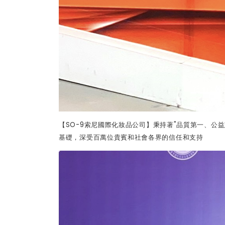
【
SO-9
索尼國際化妝品公司】秉持著
"
品質第一、公益
基礎，深受百萬位貴賓和社會各界的信任和支持