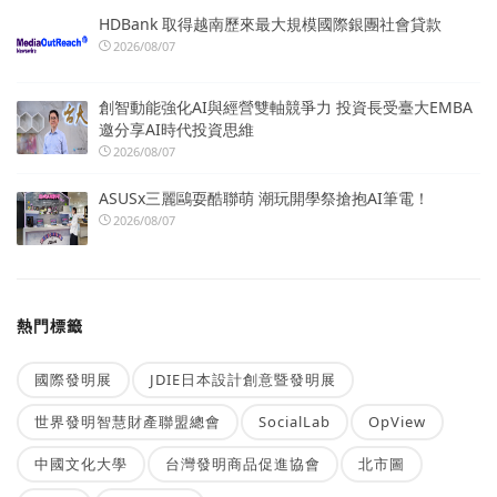
HDBank 取得越南歷來最大規模國際銀團社會貸款
2026/08/07
創智動能強化AI與經營雙軸競爭力 投資長受臺大EMBA
邀分享AI時代投資思維
2026/08/07
ASUSx三麗鷗耍酷聯萌 潮玩開學祭搶抱AI筆電！
2026/08/07
熱門標籤
國際發明展
JDIE日本設計創意暨發明展
世界發明智慧財產聯盟總會
SocialLab
OpView
中國文化大學
台灣發明商品促進協會
北市圖