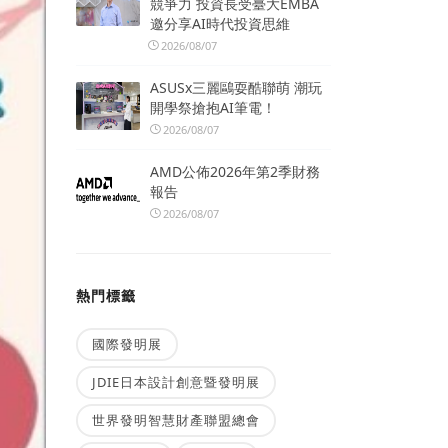
競爭力 投資長受臺大EMBA
邀分享AI時代投資思維
2026/08/07
ASUSx三麗鷗耍酷聯萌 潮玩
開學祭搶抱AI筆電！
2026/08/07
AMD公佈2026年第2季財務
報告
2026/08/07
熱門標籤
國際發明展
JDIE日本設計創意暨發明展
世界發明智慧財產聯盟總會