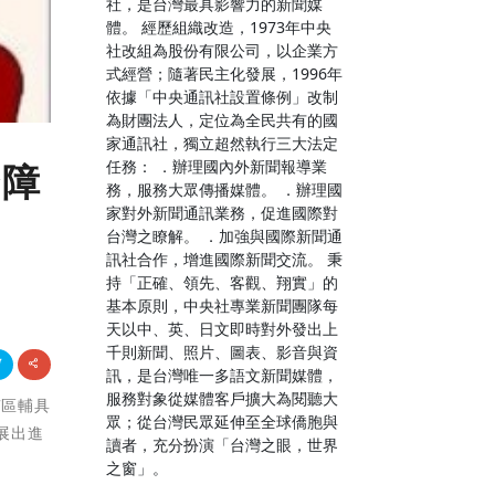
社，是台灣最具影響力的新聞媒
體。 經歷組織改造，1973年中央
社改組為股份有限公司，以企業方
式經營；隨著民主化發展，1996年
依據「中央通訊社設置條例」改制
為財團法人，定位為全民共有的國
家通訊社，獨立超然執行三大法定
任務： ．辦理國內外新聞報導業
身障
務，服務大眾傳播媒體。 ．辦理國
家對外新聞通訊業務，促進國際對
台灣之瞭解。 ．加強與國際新聞通
訊社合作，增進國際新聞交流。 秉
持「正確、領先、客觀、翔實」的
基本原則，中央社專業新聞團隊每
天以中、英、日文即時對外發出上
千則新聞、照片、圖表、影音與資
訊，是台灣唯一多語文新聞媒體，
服務對象從媒體客戶擴大為閱聽大
南區輔具
眾；從台灣民眾延伸至全球僑胞與
展出進
讀者，充分扮演「台灣之眼，世界
之窗」。