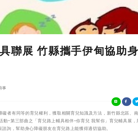
具聯展 竹縣攜手伊甸協助
時事
為保障身心障礙者有同等的育兒權利，獲取相關育兒知識及方法，新竹縣北區、
列活動-第三部曲之「育兒路上輔具相伴~你育兒 我幫你」育兒輔具展，
與諮詢，幫助身心障礙朋友在育兒路上能獲得適切協助。