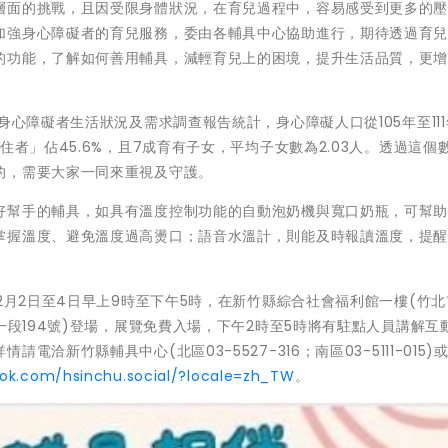
層面的挑戰，且因受限身體狀況，在育兒過程中，容易感受到更多的
加強身心障礙者的育兒服務，委由各輔具中心協助進行，期待透過育
的功能，了解如何善用輔具，減輕育兒上的困境，提升生活品質，更
身心障礙者生活狀況及需求調查報告統計，身心障礙人口從105年至11
住者」佔45.6%，且7成育有子女，平均子女數為2.03人。透過這個
的，需要大家一同來重視及守護。
好幫手的輔具，如具有溫度控制功能的自動泡奶機與寬口奶瓶，可幫
掌握溫度、避免溫度過高燙口；語音水溫計，則能及時報讀溫度，提
2月2日至4日早上9時至下午5時，在新竹縣綜合社會福利館一樓(竹
一段194號)登場，展覽免費入場，下午2時至5時將有駐點人員講解互
洽新竹縣輔具中心(北區03-5527-316；南區03-5111-015)
ok.com/hsinchu.social/?locale=zh_TW
。