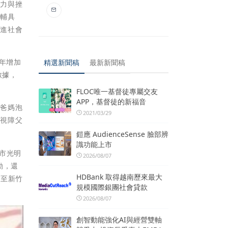
壓力與挫
兒輔具
增進社會
1年增加
精選新聞稿
最新新聞稿
數據，
FLOC唯一基督徒專屬交友
APP，基督徒的新福音
助爸媽泡
2021/03/29
醒視障父
鎧應 AudienceSense 臉部辨
識功能上市
北市光明
2026/08/07
動，還
HDBank 取得越南歷來最大
或至新竹
規模國際銀團社會貸款
2026/08/07
創智動能強化AI與經營雙軸