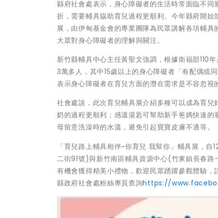
縣府社會處表示，身心障礙者的生活時常面臨不同
折，需要輔具協助育兒過程更順利。今年縣府開始
展，由伊甸基金會的專業團隊為民眾講解各項輔具
大眾對身心障礙者的理解與關注。
新竹縣輔具中心主任黃聖文強調，根據衛福部110年
3萬多人，其中15歲以上的身心障礙者「有配偶或同
表示身心障礙者在育兒方面的潛在需求是不容忽視
社會處說，此次育兒輔具展介紹多種可以成為育兒
奶的過程更順利；感溫湯匙可幫助新手爸媽快速的
母留意洗澡時的水溫，避免引起寶寶皮膚不適等。
「育兒路上輔具相伴~你育兒 我幫你」輔具展，自1
二街91號)與新竹南區輔具資源中心(竹東鎮長春路
有機會獲得精美小禮物，歡迎民眾踴躍參觀體驗，詳情請電
縣政府社會處粉絲專頁查詢
https://www.facebo