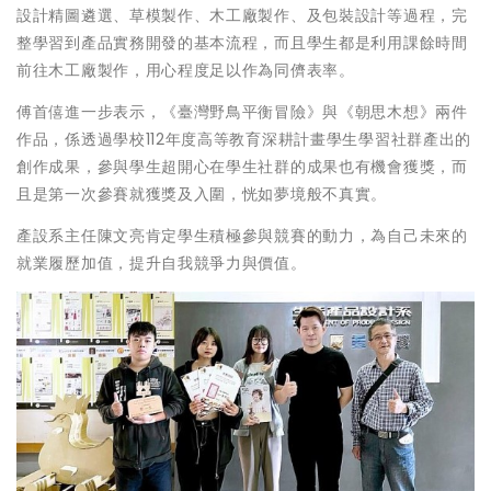
設計精圖遴選、草模製作、木工廠製作、及包裝設計等過程，完
整學習到產品實務開發的基本流程，而且學生都是利用課餘時間
前往木工廠製作，用心程度足以作為同儕表率。
傅首僖進一步表示，《臺灣野鳥平衡冒險》與《朝思木想》兩件
作品，係透過學校112年度高等教育深耕計畫學生學習社群產出的
創作成果，參與學生超開心在學生社群的成果也有機會獲獎，而
且是第一次參賽就獲獎及入圍，恍如夢境般不真實。
產設系主任陳文亮肯定學生積極參與競賽的動力，為自己未來的
就業履歷加值，提升自我競爭力與價值。