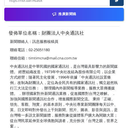
推廣新聞稿
發佈單位名稱：財團法人中央通訊社
新聞聯絡人：訊息服務核稿員
聯絡電話：02-25051180
聯絡信箱：
timtimcna@mail.cna.com.tw
中央通訊社是中華民國的國家通訊社，是台灣最具影響力的新聞媒
體。 經歷組織改造，1973年中央社改組為股份有限公司，以企業
方式經營；隨著民主化發展，1996年依據「中央通訊社設置條
例」改制為財團法人，定位為全民共有的國家通訊社，獨立超然執
行三大法定任務： ．辦理國內外新聞報導業務，服務大眾傳播媒
體。 ．辦理國家對外新聞通訊業務，促進國際對台灣之瞭解。 ．
加強與國際新聞通訊社合作，增進國際新聞交流。 秉持「正確、
領先、客觀、翔實」的基本原則，中央社專業新聞團隊每天以中、
英、日文即時對外發出上千則新聞、照片、圖表、影音與資訊，是
台灣唯一多語文新聞媒體，服務對象從媒體客戶擴大為閱聽大眾；
從台灣民眾延伸至全球僑胞與讀者，充分扮演「台灣之眼，世界之
窗」。