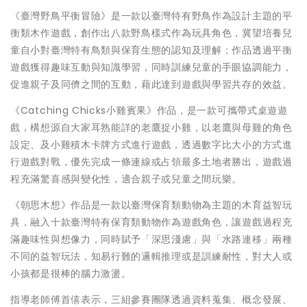
《臺灣野鳥平衡冒險》是一款以臺灣特有野鳥作為設計主題的平
衡類木作遊戲，創作出八款野鳥樣式作為玩具角色，冀望培養兒
童自小對臺灣特有鳥類與保育生態的認知及理解；作品透過平衡
遊戲獲得趣味互動與知識學習，同時訓練兒童的手眼協調能力，
促進親子及同儕之間的互動，藉此達到遊戲與學習共存的效益。
《Catching Chicks小雞賓果》作品，是一款可攜帶式桌遊遊
戲，構想源自大家耳熟能詳的老鷹捉小雞，以老鷹與母雞的角色
設定、及小雞積木卡牌方式進行遊戲，透過數字比大小的方式進
行遊戲對戰，優先完成一條連線或占領最多土地者勝出，遊戲過
程充滿驚喜感與變化性，適合親子或兒童之間玩樂。
《朝思木想》作品是一款以臺灣保育類動物為主題的木育益智玩
具，融入十款臺灣特有保育類動物作為遊戲角色，讓遊戲過程充
滿趣味性與想像力，同時賦予「深思淺慮」與「水路連移」兩種
不同的益智玩法，知易行難的邏輯推理或是訓練耐性，對大人或
小孩都是很棒的腦力激盪。
指導老師傅首僖表示，三組參賽團隊透過資料蒐集、概念發展、