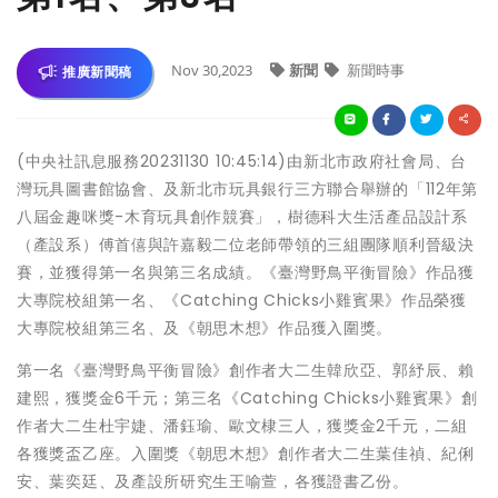
Nov 30,2023
新聞
新聞時事
推廣新聞稿
(中央社訊息服務20231130 10:45:14)由新北市政府社會局、台
灣玩具圖書館協會、及新北市玩具銀行三方聯合舉辦的「112年第
八屆金趣咪獎-木育玩具創作競賽」，樹德科大生活產品設計系
（產設系）傅首僖與許嘉毅二位老師帶領的三組團隊順利晉級決
賽，並獲得第一名與第三名成績。《臺灣野鳥平衡冒險》作品獲
大專院校組第一名、《Catching Chicks小雞賓果》作品榮獲
大專院校組第三名、及《朝思木想》作品獲入圍獎。
第一名《臺灣野鳥平衡冒險》創作者大二生韓欣亞、郭紓辰、賴
建熙，獲獎金6千元；第三名《Catching Chicks小雞賓果》創
作者大二生杜宇婕、潘鈺瑜、歐文棣三人，獲獎金2千元，二組
各獲獎盃乙座。入圍獎《朝思木想》創作者大二生葉佳禎、紀俐
安、葉奕廷、及產設所研究生王喻萱，各獲證書乙份。