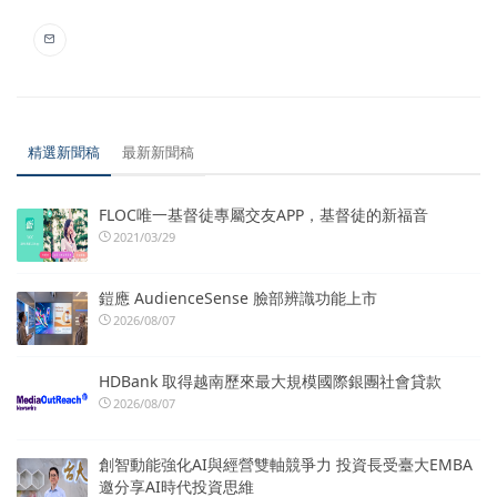
精選新聞稿
最新新聞稿
FLOC唯一基督徒專屬交友APP，基督徒的新福音
2021/03/29
鎧應 AudienceSense 臉部辨識功能上市
2026/08/07
HDBank 取得越南歷來最大規模國際銀團社會貸款
2026/08/07
創智動能強化AI與經營雙軸競爭力 投資長受臺大EMBA
邀分享AI時代投資思維