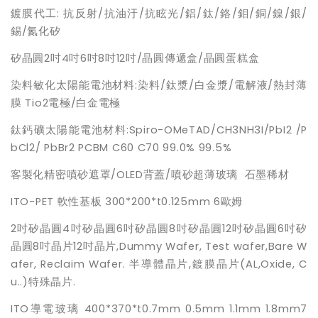
鍍膜代工: 抗反射/抗油汙/抗眩光/鋁/鈦/鉻/鉬/銅/鎳/銀/
錫/氮化矽
矽晶圓2吋4吋6吋8吋12吋/晶圓傳遞盒/晶圓蛋糕盒
染料敏化太陽能電池材料:染料/鈦漿/白金漿/電解液/熱封薄
膜 Tio2電極/白金電極
鈦鈣礦太陽能電池材料:Spiro-OMeTAD/CH3NH3I/PbI2 /P
bCl2/ PbBr2 PCBM C60 C70 99.0% 99.5%
客製化精密噴砂遮罩/OLED背蓋/噴砂超薄玻璃 石墨稀材
ITO-PET 軟性基板 300*200*t0.125mm 6歐姆
2吋矽晶圓4吋矽晶圓6吋矽晶圓8吋矽晶圓12吋矽晶圓6吋矽
晶圓8吋晶片12吋晶片,Dummy Wafer, Test wafer,Bare W
afer, Reclaim Wafer. 半導體晶片,鍍膜晶片(AL,Oxide, C
u..)特殊晶片.
ITO導電玻璃 400*370*t0.7mm 0.5mm 1.1mm 1.8mm7