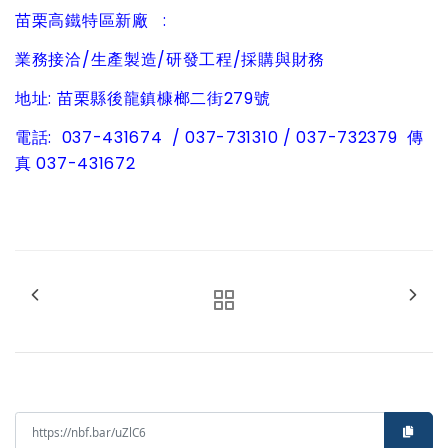
苗栗高鐵特區新廠 :
業務接洽/生產製造/研發工程/採購與財務
地址: 苗栗縣後龍鎮槺榔二街279號
電話: 037-431674 / 037-731310 / 037-732379 傳
真 037-431672