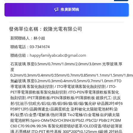
推廣新聞稿
發佈單位名稱：銳隆光電有限公司
新聞聯絡人：林小姐
聯絡電話：03-7341674
聯絡信箱：
happyfamilyabcabc@gmail.com
石英玻璃 厚度0.5mm/0.7mm/1.0mm/2.0mm/3.0mm 光學玻璃 厚
度
0.2mm/0.3mm/0.4mm/0.55mm/0.7mm/0.85mm/1.1mm/1.5mm/1.8
無鹼玻璃 厚度0.2mm/0.3mm0.4mm/0.5mm/0.7mm/1.0mm FTO
導電玻璃 客製化蝕刻切割 / ITO導電玻璃客製化蝕刻切割 / ITO-
PET導電薄膜軟板客製化蝕刻切割 /ITO-PEN導電薄膜軟板客製化
蝕刻切割 /PET薄膜軟板/PEN薄膜軟板/PI薄膜軟板 鍍膜代工: 抗反
射/抗油汙/抗眩光/鋁/鈦/鉻/鉬/銅/鎳/銀/錫/氮化矽 矽晶圓2吋4吋6
吋8吋12吋/晶圓傳遞盒/晶圓蛋糕盒 染料敏化太陽能電池材料:染
料/鈦漿/白金漿/電解液/熱封薄膜 Tio2電極/白金電極 鈦鈣礦太陽
能電池材料:Spiro-OMeTAD/CH3NH3I/PbI2 /PbCl2/ PbBr2 PCBM
C60 C70 99.0% 99.5% 客製化精密噴砂遮罩/OLED背蓋/噴砂超薄玻
璃 石墨稀材 ITO-PET 軟性基板 300*200*t0.125mm 6歐姆 2吋矽晶