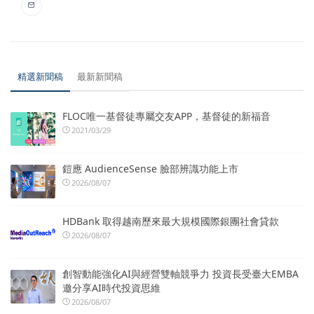
精選新聞稿
最新新聞稿
FLOC唯一基督徒專屬交友APP，基督徒的新福音
2021/03/29
鎧應 AudienceSense 臉部辨識功能上市
2026/08/07
HDBank 取得越南歷來最大規模國際銀團社會貸款
2026/08/07
創智動能強化AI與經營雙軸競爭力 投資長受臺大EMBA
邀分享AI時代投資思維
2026/08/07