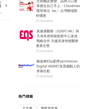
社群觸及會變，品牌入口要
篇
綠
掌握在自己手上：Cloudmax
匯智推出 .tw／.台灣網域限
.
時優惠
2026/08/06
真健康醫療（02697.HK）與
天津具身智能創新中心達成
戰略合作 共建具身智能醫療
產業生態
2026/08/06
陳嘉樺Ella選擇Sennheiser
Digital 6000打造震撼動人的
青春狂歡
2026/08/06
熱門標籤
北市圖
國際發明展