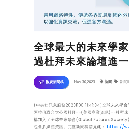
全球最大的未來學家
過杜拜未來論壇進一
Nov 30,2023
新聞
新聞
推廣新聞稿
(中央社訊息服務20231130 11:41:34)全
阿拉伯聯合大公國杜拜--(美國商業資訊)--杜拜未來基金
構加入了全球未來學會(Global Futures S
包含多媒體資訊。完整新聞稿請見此：
https://