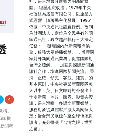
社，是台灣最具影響力的新聞媒
體。 經歷組織改造，1973年中央
社改組為股份有限公司，以企業方
式經營；隨著民主化發展，1996年
依據「中央通訊社設置條例」改制
為財團法人，定位為全民共有的國
家通訊社，獨立超然執行三大法定
透
任務： ．辦理國內外新聞報導業
務，服務大眾傳播媒體。 ．辦理國
家對外新聞通訊業務，促進國際對
台灣之瞭解。 ．加強與國際新聞通
訊社合作，增進國際新聞交流。 秉
持「正確、領先、客觀、翔實」的
基本原則，中央社專業新聞團隊每
天以中、英、日文即時對外發出上
千則新聞、照片、圖表、影音與資
訊，是台灣唯一多語文新聞媒體，
服務對象從媒體客戶擴大為閱聽大
際機構。
眾；從台灣民眾延伸至全球僑胞與
36家機
讀者，充分扮演「台灣之眼，世界
本新聞稿
之窗」。