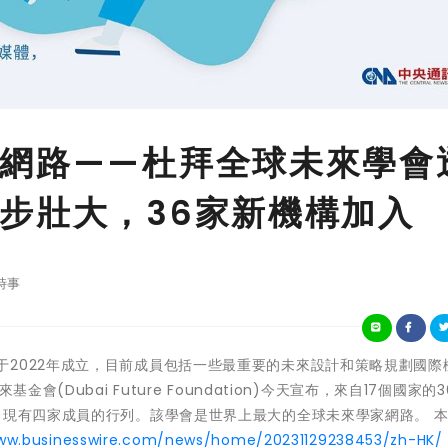
網路——杜拜全球未來學會
步壯大，36家新機構加入
時事
球未來學會于2022年成立，目前成員包括一些最重要的未來設計和策略規劃國
會(Dubai Future Foundation)今天宣布，來自17個國家的
ociety)現有四家成員的行列。該學會是世界上最大的全球未來學家網路。 
www.businesswire.com/news/home/20231129238453/zh-HK/