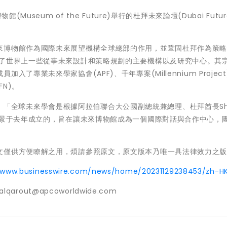
useum of the Future)舉行的杜拜未來論壇(Dubai Future
來博物館作為國際未來展望機構全球總部的作用，並鞏固杜拜作為策
集了世界上一些從事未來設計和策略規劃的主要機構以及研究中心。其
專業未來學家協會(APF)、千年專案(Millennium Project
FN)。
下表示：「全球未來學會是根據阿拉伯聯合大公國副總統兼總理、杜拜酋長She
oum殿下的願景于去年成立的，旨在讓未來博物館成為一個國際對話與合作中心，
文僅供方便瞭解之用，煩請參照原文，原文版本乃唯一具法律效力之
//www.businesswire.com/news/home/20231129238453/zh-H
salqarout@apcoworldwide.com