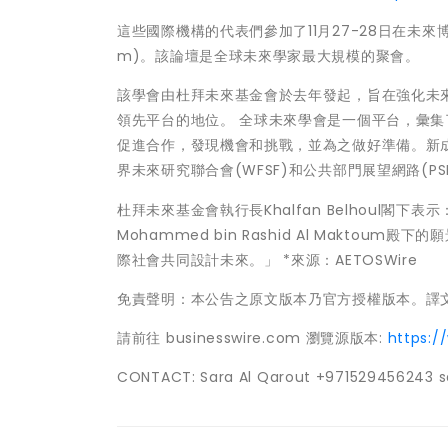
這些國際機構的代表們參加了11月27-28日在未來博物館(M
m)。該論壇是全球未來學家最大規模的聚會。
該學會由杜拜未來基金會於去年發起，旨在強化未
領先平台的地位。 全球未來學會是一個平台，彙
促進合作，發現機會和挑戰，並為之做好準備。新成員加入了
界未來研究聯合會(WFSF)和公共部門展望網路(PS
杜拜未來基金會執行長Khalfan Belhoul閣
Mohammed bin Rashid Al Makt
際社會共同設計未來。」 *來源：AETOSWire
免責聲明：本公告之原文版本乃官方授權版本。譯
請前往 businesswire.com 瀏覽源版本:
https:
CONTACT: Sara Al Qarout +971529456243 