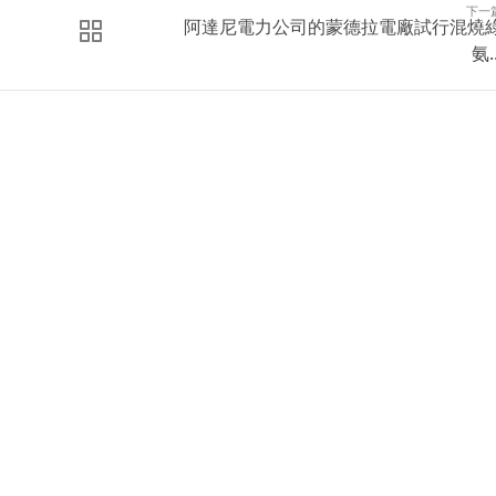
下一
阿達尼電力公司的蒙德拉電廠試行混燒
氨..