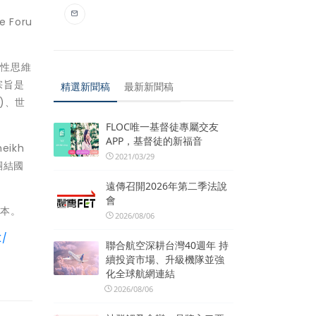
 Foru
略性思維
宗旨是
精選新聞稿
最新新聞稿
)、世
FLOC唯一基督徒專屬交友
APP，基督徒的新福音
ikh
2021/03/29
團結國
遠傳召開2026年第二季法說
會
版本。
2026/08/06
K/
聯合航空深耕台灣40週年 持
續投資市場、升級機隊並強
化全球航網連結
2026/08/06