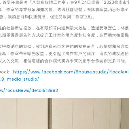
，首要任務是將「八號多媒體工作室」在9月24日獲得「2023臺南市
高工作室的專業形象和知名度。透過社群經營，團隊將獲獎消息分享
用限時動態，讓消息能夠快速傳播，促進受眾與工作室互動。
性的社群廣告投放，在有限預算內達到最大效益，透過受眾定位，將
也期望透過廣告的方式提升工作室的曝光度和知名度，進而擴大接案
次得獎消息的宣傳，收到許多來自客戶們的祝福留言，心情數和留言
不僅為工作室帶來曝光效益，更引起了潛在客戶的關注，這次的成功經
深入的交流，相信這樣的合作模式將為未來的產學合作開創更多可能
ook：
https://www.facebook.com/8house.studio/?locale=i
.8_media_studio/
tw/focusNews/detail/13883