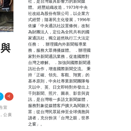
社，是台灣最具影響力的新聞媒
體。 經歷組織改造，1973年中央
社改組為股份有限公司，以企業方
式經營；隨著民主化發展，1996年
依據「中央通訊社設置條例」改制
為財團法人，定位為全民共有的國
家通訊社，獨立超然執行三大法定
任務： ．辦理國內外新聞報導業
光與
務，服務大眾傳播媒體。 ．辦理國
家對外新聞通訊業務，促進國際對
台灣之瞭解。 ．加強與國際新聞通
訊社合作，增進國際新聞交流。 秉
持「正確、領先、客觀、翔實」的
基本原則，中央社專業新聞團隊每
天以中、英、日文即時對外發出上
千則新聞、照片、圖表、影音與資
訊，是台灣唯一多語文新聞媒體，
服務對象從媒體客戶擴大為閱聽大
廣告宣
眾；從台灣民眾延伸至全球僑胞與
，公廣
讀者，充分扮演「台灣之眼，世界
之窗」。