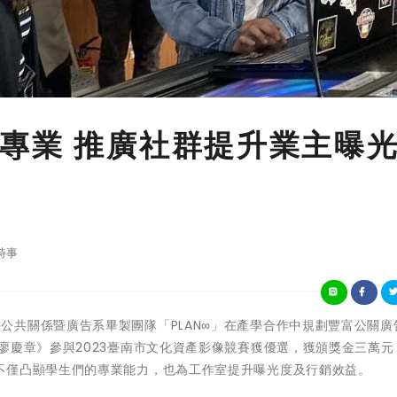
專業 推廣社群提升業主曝
時事
山科技大學公共關係暨廣告系畢製團隊「PLAN∞」在產學合作中規劃豐富公關
廖慶章》參與2023臺南市文化資產影像競賽獲優選，獲頒獎金三萬元
不僅凸顯學生們的專業能力，也為工作室提升曝光度及行銷效益。