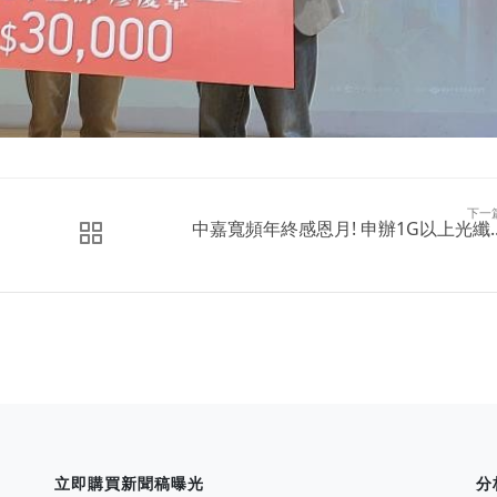
下一
中嘉寬頻年終感恩月! 申辦1G以上光纖..
立即購買新聞稿曝光
分