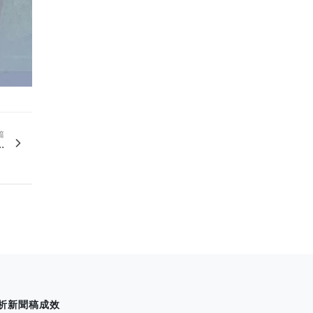
篇
.
析新聞稿成效