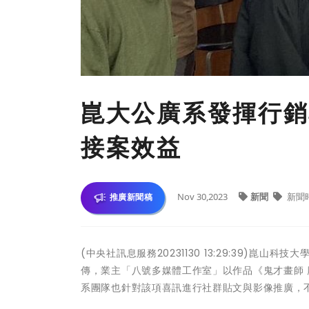
崑大公廣系發揮行銷
接案效益
Nov 30,2023
新聞
新聞
推廣新聞稿
(中央社訊息服務20231130 13:29:39)崑
傳，業主「八號多媒體工作室」以作品《鬼才畫師 
系團隊也針對該項喜訊進行社群貼文與影像推廣，