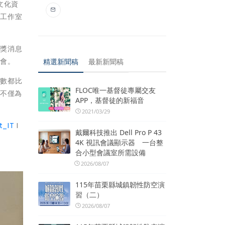
文化資
至工作室
獲獎消息
機會。
精選新聞稿
最新新聞稿
次數都比
FLOC唯一基督徒專屬交友
驗不僅為
APP，基督徒的新福音
。
2021/03/29
t_IT
I
戴爾科技推出 Dell Pro P 43
4K 視訊會議顯示器 一台整
合小型會議室所需設備
2026/08/07
115年苗栗縣城鎮韌性防空演
習（二）
2026/08/07