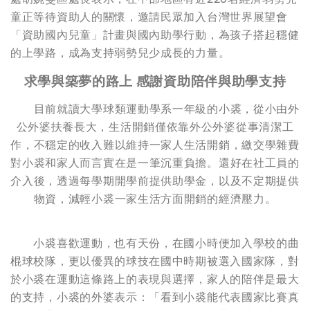
童正等待資助人的關懷，邀請民眾加入台灣世界展望會
「資助國內兒童」計畫與國內助學行動，為孩子搭起穩健
的上學路，成為支持弱勢兒少成長的力量。
求學與築夢的路上 感謝資助陪伴與助學支持
目前就讀大學球類運動學系一年級的小裘，從小由外
公外婆扶養長大，生活開銷僅依靠外公外婆從事清潔工
作，不穩定的收入難以維持一家人生活開銷，繳交學雜費
對小裘和家人而言實在是一筆沉重負擔。還好在社工員的
介入後，透過每學期開學前提供助學金，以及不定期提供
物資，減輕小裘一家生活方面開銷的經濟壓力。
小裘喜歡運動，也有天份，在國小時便加入學校的曲
棍球校隊，更以優異的球技在國中時期被選入國家隊，對
於小裘在運動這條路上的表現與選擇，家人的陪伴是最大
的支持，小裘的外婆表示：「看到小裘能代表國家比賽真