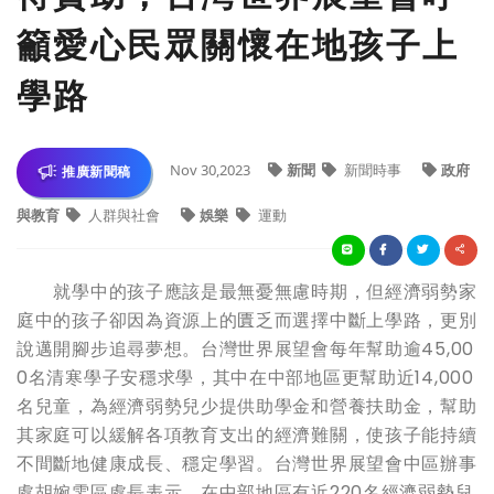
籲愛心民眾關懷在地孩子上
學路
Nov 30,2023
新聞
新聞時事
政府
推廣新聞稿
與教育
人群與社會
娛樂
運動
就學中的孩子應該是最無憂無慮時期，但經濟弱勢家
庭中的孩子卻因為資源上的匱乏而選擇中斷上學路，更別
說邁開腳步追尋夢想。台灣世界展望會每年幫助逾45,00
0名清寒學子安穩求學，其中在中部地區更幫助近14,000
名兒童，為經濟弱勢兒少提供助學金和營養扶助金，幫助
其家庭可以緩解各項教育支出的經濟難關，使孩子能持續
不間斷地健康成長、穩定學習。台灣世界展望會中區辦事
處胡婉雯區處長表示，在中部地區有近220名經濟弱勢兒