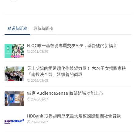
精選新聞稿
最新新聞稿
FLOC唯一基督徒專屬交友APP，基督徒的新福音
2021/03/29
天上父親的愛延續化作希望力量！ 六名子女捐贈家扶
「南投映全號」延續善的循環
2026/08/08
鎧應 AudienceSense 臉部辨識功能上市
2026/08/07
HDBank 取得越南歷來最大規模國際銀團社會貸款
2026/08/07