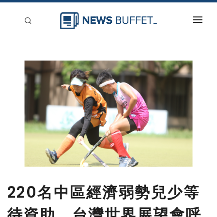
回到首頁
新聞稿分類
登入
刊登
220名中區經濟弱勢兒少等
待資助，台灣世界展望會呼