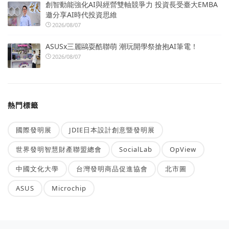
創智動能強化AI與經營雙軸競爭力 投資長受臺大EMBA
邀分享AI時代投資思維
2026/08/07
ASUSx三麗鷗耍酷聯萌 潮玩開學祭搶抱AI筆電！
2026/08/07
熱門標籤
國際發明展
JDIE日本設計創意暨發明展
世界發明智慧財產聯盟總會
SocialLab
OpView
中國文化大學
台灣發明商品促進協會
北市圖
ASUS
Microchip