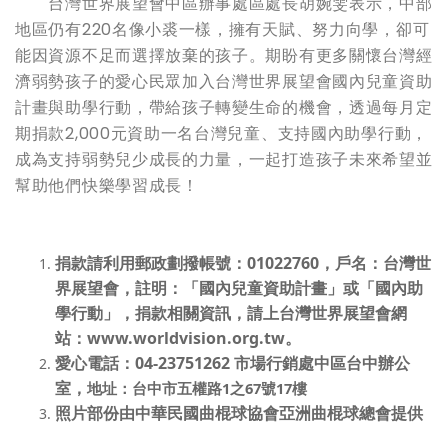
台灣世界展望會中區辦事處區處長胡婉雯表示，中部
地區仍有220名像小裘一樣，擁有天賦、努力向學，卻可
能因資源不足而選擇放棄的孩子。期盼有更多關懷台灣經
濟弱勢孩子的愛心民眾加入台灣世界展望會國內兒童資助
計畫與助學行動，帶給孩子轉變生命的機會，透過每月定
期捐款2,000元資助一名台灣兒童、支持國內助學行動，
成為支持弱勢兒少成長的力量，一起打造孩子未來希望並
幫助他們快樂學習成長！
捐款請利用郵政劃撥帳號：
01022760
，戶名：台灣世
界展望會，註明：「國內兒童資助計畫」或「國內助
學行動」，捐款
相關資訊，請上
台灣世界展望會網
站：www.worldvision.org.tw。
愛心電話：
04-23751262
市場行銷處中區台中辦公
室，
地址：台中市五權路
1
之
67
號
17
樓
照片部份由中華民國曲棍球協會亞洲曲棍球總會提供