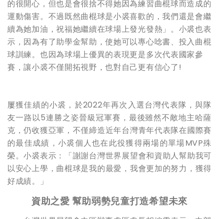
的很開心，但也是會很捨不得她因為練習曲棍球而造成的
運動傷害。不過既然曲棍球是小裘喜歡的，我們還是會繼
續為她加油，祝福她繼續在球場上發光發熱」。小裘也表
示，因為有了助學金幫助，使她可以專心唸書、投入曲棍
球訓練。也因為球場上優異的表現更是多次代表國家參
賽，讓小裘不僅開拓視野，也對自己更有信心了!
屢獲佳績的小裘，於2022年再次入選台灣代表隊，與隊
友一路以5連勝之姿晉級冠軍賽，最後雖然不敵地主哈薩
克，仍收獲亞軍，不僅締造近年台灣青年代表隊在國際賽
的最佳成績，小裘個人也在此役獲得兩場的單場MVP殊
榮。小裘表示：「謝謝台灣世界展望會和資助人幫助我可
以安心上學，曲棍球是我的最愛，我會更加的努力，獲得
好成績。」
資助之愛 幫助弱勢兒童打造希望未來