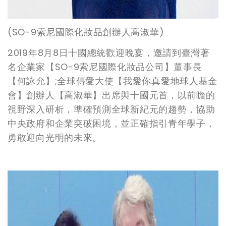
(SO-9
索尼國際化妝品創辦人高淑華)
2019
年8月8日十國總統歡迎晚宴，邀請到臺灣著
名企業家【SO-9索尼國際化妝品公司】董事長
【何詠允】;全球傳愛大使【我愛你真愛地球人基金
會】創辦人【高淑華】出席與十國元首，以前瞻的
視野深入研析，準確預測全球新紀元的趨勢，協助
中央政府和企業突破困境，並正確指引青年學子，
勇敢迎向光明的未來。