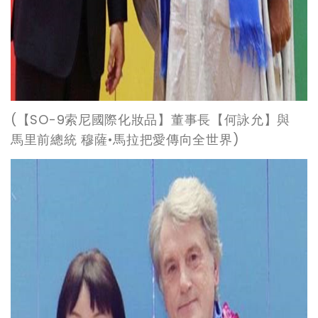
(
【SO-9索尼國際化妝品】董事長【何詠允】與
馬里前總統 穆薩•馬拉把愛傳向全世界)