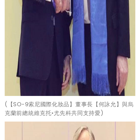
(
【SO-9索尼國際化妝品】董事長【何詠允】與烏
克蘭前總統維克托•尤先科共同支持愛)