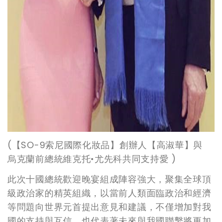
(
【SO-9索尼國際化妝品】創辦人【高淑華】與
烏克蘭前總統維克托•尤先科共同支持愛 )
此次十國總統歡迎晚宴組成陣容強大，聚集全球頂
級政治家的精英組織，以當前人類面臨政治和經濟
等問題向世界元首提出意見和建議，不僅增加對我
國的支持與互信，也代表著未來與我國聯繫將更加