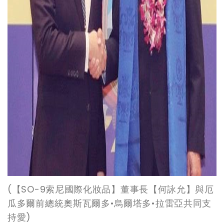
(
【SO-9索尼國際化妝品】董事長【何詠允】與厄
瓜多爾前總統奧斯瓦爾多•烏爾塔多•拉雷亞共同支
持愛)