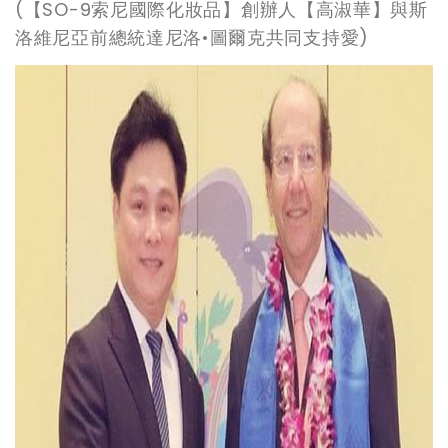
(
【SO-9索尼國際化妝品】創辦人【高淑華】與斯
洛維尼亞前總統達尼洛•圖爾克共同支持愛)