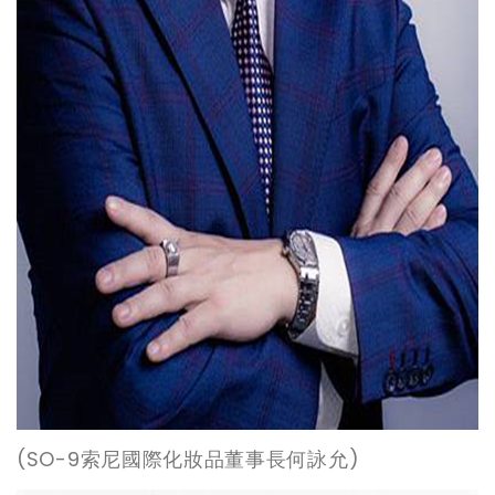
(SO-9
索尼國際化妝品董事長何詠允)