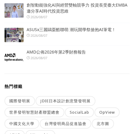
創智動能強化AI與經營雙軸競爭力 投資長受臺大EMBA
邀分享AI時代投資思維
2026/08/07
ASUSx三麗鷗耍酷聯萌 潮玩開學祭搶抱AI筆電！
2026/08/07
AMD公佈2026年第2季財務報告
2026/08/07
熱門標籤
國際發明展
JDIE日本設計創意暨發明展
世界發明智慧財產聯盟總會
SocialLab
OpView
中國文化大學
台灣發明商品促進協會
北市圖