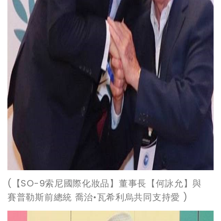
(
【SO-9索尼國際化妝品】董事長【何詠允】與
賽普勒斯前總統 喬治•瓦希利烏共同支持愛 )