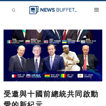
回到首頁
新聞稿分類
登入
刊登
受邀與十國前總統共同啟動
愛的新紀元