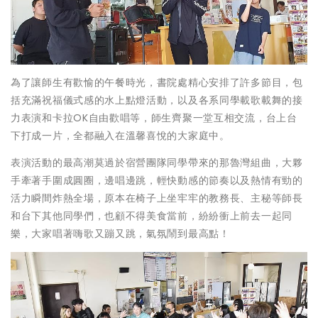
為了讓師生有歡愉的午餐時光，書院處精心安排了許多節目，包
括充滿祝福儀式感的水上點燈活動，以及各系同學載歌載舞的接
力表演和卡拉OK自由歡唱等，師生齊聚一堂互相交流，台上台
下打成一片，全都融入在溫馨喜悅的大家庭中。
表演活動的最高潮莫過於宿營團隊同學帶來的那魯灣組曲，大夥
手牽著手圍成圓圈，邊唱邊跳，輕快動感的節奏以及熱情有勁的
活力瞬間炸熱全場，原本在椅子上坐牢牢的教務長、主秘等師長
和台下其他同學們，也顧不得美食當前，紛紛衝上前去一起同
樂，大家唱著嗨歌又蹦又跳，氣氛鬧到最高點！