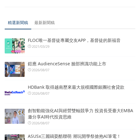
精選新聞稿
最新新聞稿
FLOC唯一基督徒專屬交友APP，基督徒的新福音
2021/03/29
鎧應 AudienceSense 臉部辨識功能上市
2026/08/07
HDBank 取得越南歷來最大規模國際銀團社會貸款
2026/08/07
創智動能強化AI與經營雙軸競爭力 投資長受臺大EMBA
邀分享AI時代投資思維
2026/08/07
ASUSx三麗鷗耍酷聯萌 潮玩開學祭搶抱AI筆電！