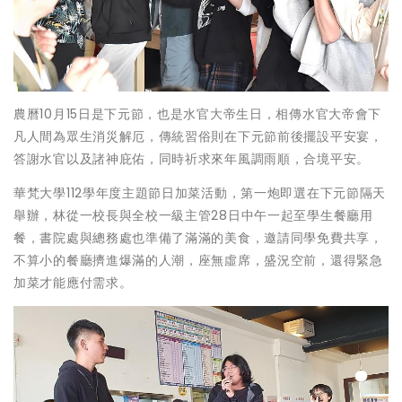
農曆10月15日是下元節，也是水官大帝生日，相傳水官大帝會下
凡人間為眾生消災解厄，傳統習俗則在下元節前後擺設平安宴，
答謝水官以及諸神庇佑，同時祈求來年風調雨順，合境平安。
華梵大學112學年度主題節日加菜活動，第一炮即選在下元節隔天
舉辦，林從一校長與全校一級主管28日中午一起至學生餐廳用
餐，書院處與總務處也準備了滿滿的美食，邀請同學免費共享，
不算小的餐廳擠進爆滿的人潮，座無虛席，盛況空前，還得緊急
加菜才能應付需求。