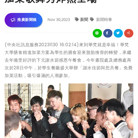
Nov 30,2023
新聞
新聞時事
推廣新聞稿
(中央社訊息服務20231130 16:02:14)來到華梵就是幸福！華梵
大學膳食精進加菜方案為學生的膳食迎來脫胎換骨的轉變，承繼
去年備受好評的下元謝水節感恩午餐會，今年書院處及總務處再
次於28日中午，於學生餐廳盛大舉辦「謝水佳節與您共餐」免費
加菜活動，吸引爆滿的人潮參加。