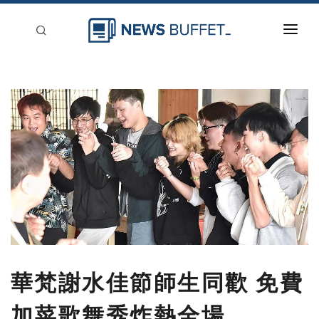
回到首頁
新聞稿分類
登入
刊登
華梵謝水佳節師生同歡 免費
加菜歌舞秀炸熱全場