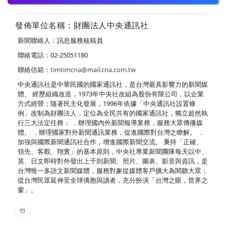
發佈單位名稱：財團法人中央通訊社
新聞聯絡人：訊息服務核稿員
聯絡電話：02-25051180
聯絡信箱：
timtimcna@mail.cna.com.tw
中央通訊社是中華民國的國家通訊社，是台灣最具影響力的新聞媒
體。 經歷組織改造，1973年中央社改組為股份有限公司，以企業
方式經營；隨著民主化發展，1996年依據「中央通訊社設置條
例」改制為財團法人，定位為全民共有的國家通訊社，獨立超然執
行三大法定任務： ．辦理國內外新聞報導業務，服務大眾傳播媒
體。 ．辦理國家對外新聞通訊業務，促進國際對台灣之瞭解。 ．
加強與國際新聞通訊社合作，增進國際新聞交流。 秉持「正確、
領先、客觀、翔實」的基本原則，中央社專業新聞團隊每天以中、
英、日文即時對外發出上千則新聞、照片、圖表、影音與資訊，是
台灣唯一多語文新聞媒體，服務對象從媒體客戶擴大為閱聽大眾；
從台灣民眾延伸至全球僑胞與讀者，充分扮演「台灣之眼，世界之
窗」。