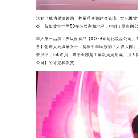
活動已成功舉辦數屆，共舉辦各類經濟論壇、文化展覽
亞、新加坡等世界
50
多個國家和地區，得到了眾多國
華人第一品牌世界級保養品【
SO-9
索尼化妝品公司】
會】創辦人高淑華女士，傳播中華民族的「大愛大德」
發展中，
150
名員工幾乎全部是由單親媽媽組成，用大
公司】的肯定和讚賞