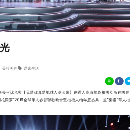
光
美妝美容
居家生活
事長何詠允與【我愛你真愛地球人基金會】創辦人高淑華為祖國及所在國在
同根同夢
“2019
全球華人春節聯歡晚會暨楷模人物年度盛典，並
”
榮獲
”
華人