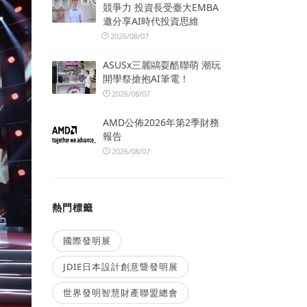
競爭力 投資長受臺大EMBA
邀分享AI時代投資思維
2026/08/07
ASUSx三麗鷗耍酷聯萌 潮玩
開學祭搶抱AI筆電！
2026/08/07
AMD公佈2026年第2季財務
報告
2026/08/07
熱門標籤
國際發明展
JDIE日本設計創意暨發明展
世界發明智慧財產聯盟總會