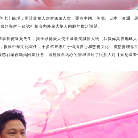
等七十餘場，累計參會人次逾四萬人次，覆蓋中國、美國、日本、澳洲、
部級領導的一致認可和海內外廣大華人同胞的廣泛讚譽。
董事長何詠允先生，與全球傳愛大使中國最美誠信人物【我愛你真愛地球人
，復興中華文化重任，十多年來專注于傳播愛心和慈善文化，將慈善理念
愛感召單親媽媽回饋社會，這種發自內心的善舉得到了很多人對【索尼國際