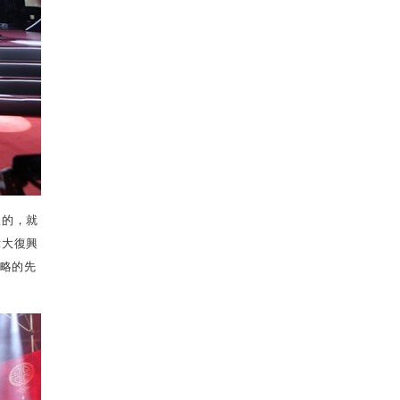
根的，就
偉大復興
略的先