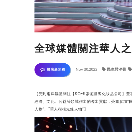
全球媒體關注華人之
Nov 30,2023
民生與消費
推廣新聞稿
【受到兩岸媒體關注【
SO-9
索尼國際化妝品公司】董
經濟、文化、公益等領域作出的傑出貢獻，受邀參加
“
人物
”
、
"
華人楷模先鋒人物
”
】