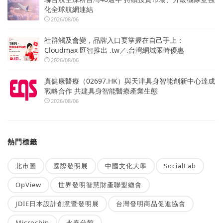
化全球航網連結
2026/08/06
社群觸及會變，品牌入口要掌握在自己手上：
Cloudmax 匯智推出 .tw／.台灣網域限時優惠
2026/08/06
真健康醫療（02697.HK）與天津具身智能創新中心達成
戰略合作 共建具身智能醫療產業生態
2026/08/06
熱門標籤
北市圖
國際發明展
中國文化大學
SocialLab
OpView
世界發明智慧財產聯盟總會
JDIE日本設計創意暨發明展
台灣發明商品促進協會
Microchip
永春分館