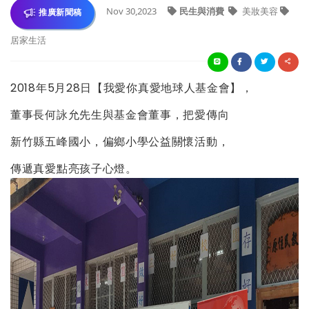
Nov 30,2023
民生與消費
美妝美容
推廣新聞稿
居家生活
2018
年
5
月
28
日【我愛你真愛地球人基金會】，
董事長何詠允先生與基金會董事，把愛傳向
新竹縣五峰國小，偏鄉小學公益關懷活動，
傳遞真愛點亮孩子心燈。