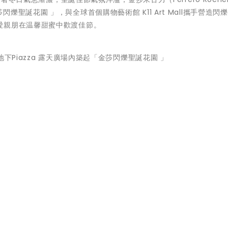
起「金莎閃爍聖誕花園 」，與全球首個購物藝術館 K11 Art Mall攜手營造閃
愛親朋在温馨甜蜜中歡渡佳節。