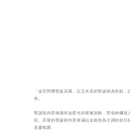
「金莎閃爍聖誕花園」以五米高的聖誕樹為焦點，設計
色。
聖誕樹內部佈滿有如星光的璀璨裝飾，營造絢爛迷
段。高聳的聖誕樹外更佈滿以金銀色為主調的節日
喜慶氛圍。