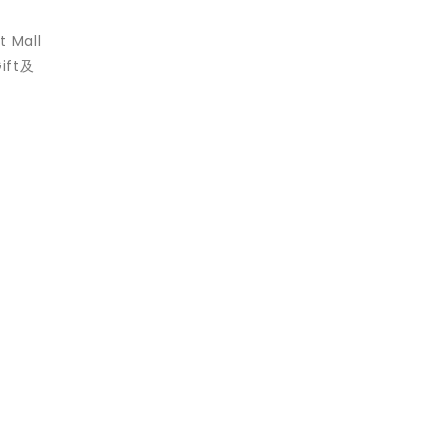
Mall
ft及