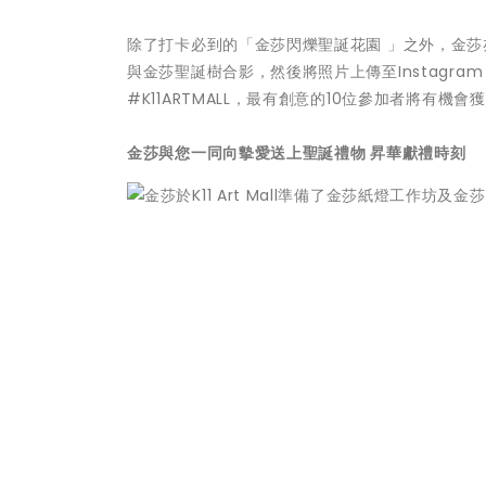
除了打卡必到的「金莎閃爍聖誕花園 」之外，金莎亦為大
與金莎聖誕樹合影，然後將照片上傳至Instagram
#K11ARTMALL，最有創意的10位參加者將有機會
金莎
與您
一
同向
摰愛
送上聖誕
禮物
昇華獻禮時刻