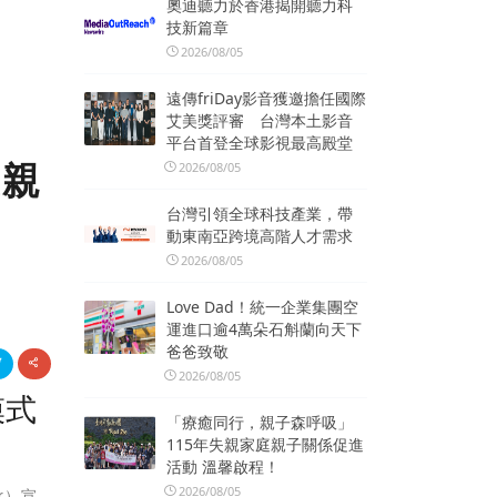
奧迪聽力於香港揭開聽力科
技新篇章
2026/08/05
遠傳friDay影音獲邀擔任國際
艾美獎評審 台灣本土影音
平台首登全球影視最高殿堂
愛親
2026/08/05
台灣引領全球科技產業，帶
動東南亞跨境高階人才需求
2026/08/05
Love Dad！統一企業集團空
運進口逾4萬朵石斛蘭向天下
爸爸致敬
2026/08/05
模式
「療癒同行，親子森呼吸」
115年失親家庭親子關係促進
活動 溫馨啟程！
2026/08/05
r）宣