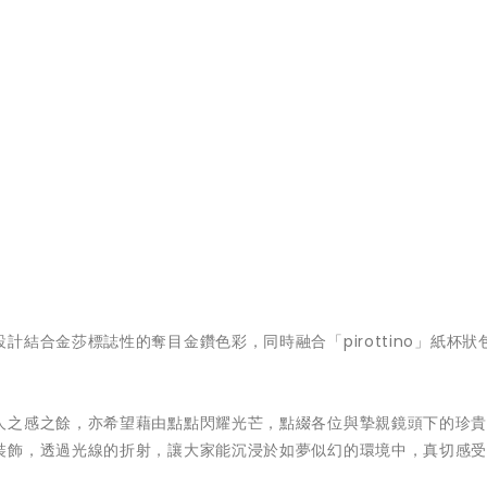
結合金莎標誌性的奪目金鑽色彩，同時融合「pirottino」紙杯狀
人之感之餘，亦希望藉由點點閃耀光芒，點綴各位與摯親鏡頭下的珍
裝飾，透過光線的折射，讓大家能沉浸於如夢似幻的環境中，真切感