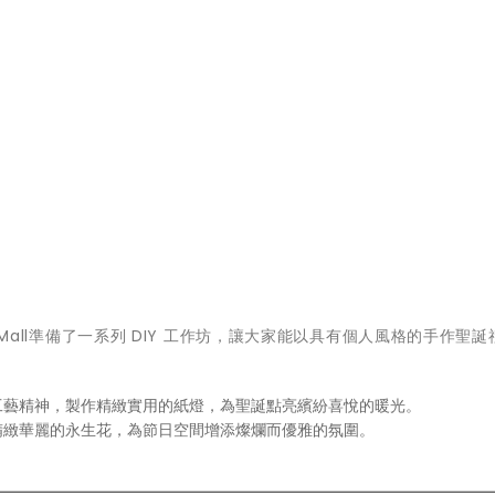
t Mall準備了一系列 DIY 工作坊，讓大家能以具有個人風格的手作聖
工藝精神，製作精緻實用的紙燈，為聖誕點亮繽紛喜悅的暖光。
精緻華麗的永生花，為節日空間增添燦爛而優雅的氛圍。