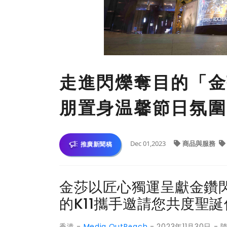
走進閃爍奪目的「金
朋置身温馨節日氛圍
Dec 01,2023
商品與服務
推廣新聞稿
金莎以匠心獨運呈獻金鑽
的K11攜手邀請您共度聖誕
香港 -
Media OutReach
- 2023年11月30日