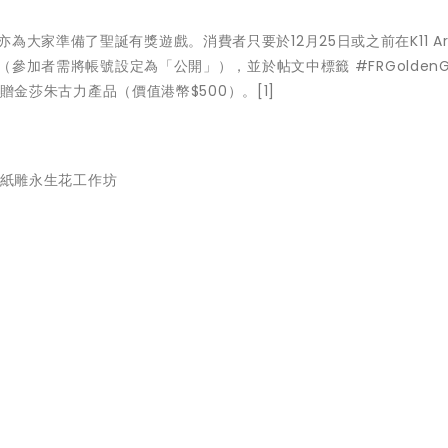
家準備了聖誕有獎遊戲。消費者只要於12月25日或之前在K11 Art 
（參加者需將帳號設定為「公開」），並於帖文中標籤 #FRGoldenGi
獲贈金莎朱古力產品（價值港幣$500）。[1]