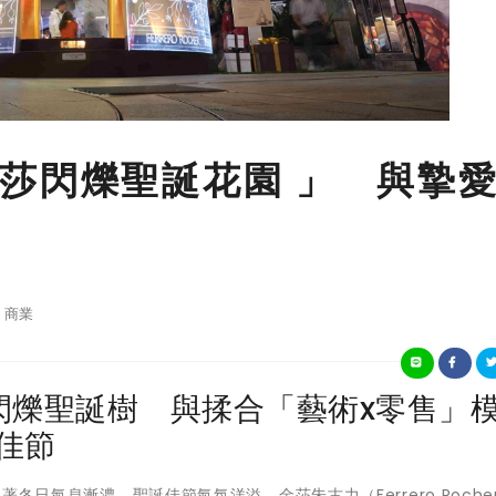
莎閃爍聖誕花園 」 與摯
商業
閃爍聖誕樹 與揉合「藝術x零售」
佳節
 - 隨著冬日氣息漸濃，聖誕佳節氣氛洋溢，金莎朱古力（Ferrero Roche