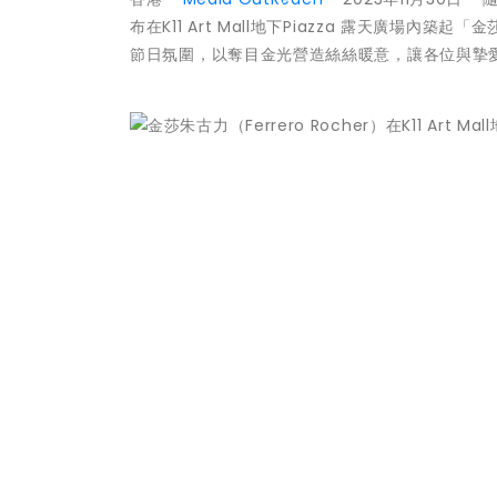
布在K11 Art Mall地下Piazza 露天廣場內築
節日氛圍，以奪目金光營造絲絲暖意，讓各位與摯