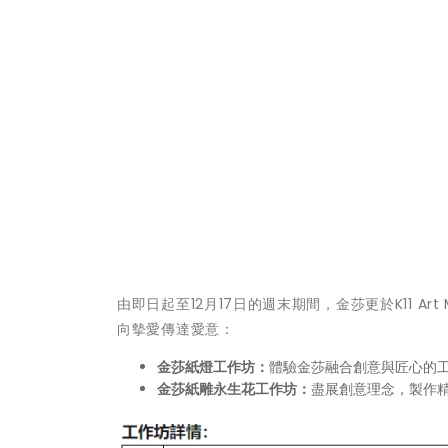
由即日起至12月17日的週末期間，金莎更於K11 Ar
向摰愛傳達愛意：
金莎紙燈工作坊：
體驗金莎融合創意與匠心的
金莎紙雕永生花工作坊
：
盡展創意理念，製作