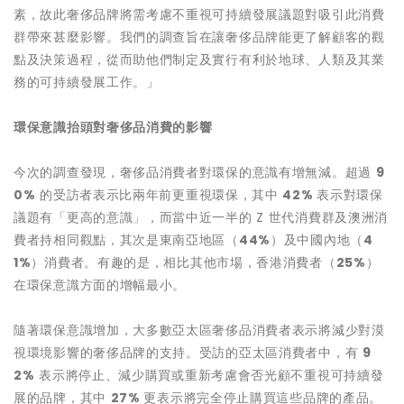
素，故此奢侈品牌將需考慮不重視可持續發展議題對吸引此消費
群帶來甚麼影響。我們的調查旨在讓奢侈品牌能更了解顧客的觀
點及決策過程，從而助他們制定及實行有利於地球、人類及其業
務的可持續發展工作。」
環保意識抬頭對奢侈品消費的影響
今次的調查發現，奢侈品消費者對環保的意識有增無減。超過
9
0%
的受訪者表示比兩年前更重視環保，其中
42%
表示對環保
議題有「更高的意識」，而當中近一半的 Z 世代消費群及澳洲消
費者持相同觀點，其次是東南亞地區（
44%
）及中國內地（
4
1%
）消費者。有趣的是，相比其他市場，香港消費者（
25%
）
在環保意識方面的增幅最小。
隨著環保意識增加，大多數亞太區奢侈品消費者表示將減少對漠
視環境影響的奢侈品牌的支持。受訪的亞太區消費者中，有
9
2%
表示將停止、減少購買或重新考慮會否光顧不重視可持續發
展的品牌，其中
27%
更表示將完全停止購買這些品牌的產品。