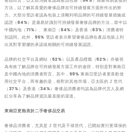
整體而言，亞太區消費者認為產品包裝（
54%
）為最簡易直接的
方法，以了解其喜愛的奢侈品牌在可持續發展方面所作出的努
力。大部分受訪者認為包裝上清𥇦列明品牌的可持續發展措施或
認證（
64%
）是最易於識別可持續發展奢侈品牌的方法，當中以
中國內地（
71%
）、東南亞（
64%
）及香港（
63%
）消費者特
別認同。此外，
95%
受訪者表示希望奢侈品牌在產品包裝上列
出其對零塑膠的承諾或相關的可持續發展認證。
品牌的社交平台及網站（
52%
）以及產品標籤（
52%
）亦被視
為有效了解品牌在可持續發展方面工作的途徑，特別是對東南亞
及中國內地的消費者而言。其中，
59%
東南亞受訪者更喜歡使
用社交平台，而有趣的是，相對於其他市場，亞太區的 Z 世代
（
37%
）及香港（
34%
）奢侈品消費者均認為品牌代言人及網
紅分享為了解品牌資訊最直接的渠道。
東南亞更熱衷於二手奢侈品交易
奢侈品消費者，尤其是 Z 世代及千禧世代，已開始實行更環保的