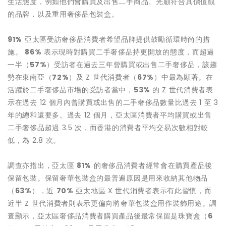
生活態度，例如他們會購買及出售二手商品、光顧符合其價值觀
的品牌，以及重用奢侈品包裝盒。
91%
亞太區受訪奢侈品消費者希望品牌提供鼓勵循環時尚的措
施。
86%
表示現時對購買二手奢侈品持更開放的態度，而超過
一半（
57%
）受訪者在過去三年曾購買或出售二手奢侈品，該趨
勢在東南亞（
72%
）及 Z 世代消費者（
67%
）中最為顯著。在
活躍於二手奢侈品市場的受訪者當中，
53%
的 Z 世代消費者表
示在過去 12 個月內曾購買或出售的二手奢侈品數量比過去 1 至 3
年的總和還要多。過去 12 個月，亞太區消費者平均購買或出售
二手奢侈品超過 3.5 次，而香港的消費者平均交易次數相對較
低，為 2.8 次。
調查亦指出，亞太區
81%
的奢侈品消費者經常會在購買產品後
保留包裝。保留奢華包裝盒的最普遍原因是用來收納其他物品
（
63%
），近
70%
亞太地區 X 世代消費者表示有此習慣，而
近半 Z 世代消費者則表示更偏向將奢華包裝盒用作裝飾用途。調
查顯示，亞太區奢侈品消費者購買產品後最常保留是珠寶盒（
6