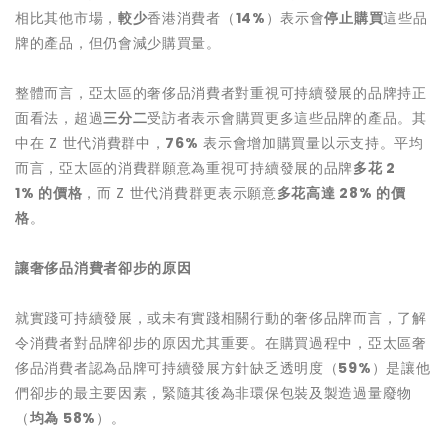
相比其他市場，
較少
香港消費者（
14%
）表示會
停止購買
這些品
牌的產品，但仍會減少購買量。
整體而言，亞太區的奢侈品消費者對重視可持續發展的品牌持正
面看法，超過
三分二
受訪者表示會購買更多這些品牌的產品。其
中在 Z 世代消費群中，
76%
表示會增加購買量以示支持。平均
而言，亞太區的消費群願意為重視可持續發展的品牌
多花
2
1%
的價格
，而 Z 世代消費群更表示願意
多花高達
28%
的價
格
。
讓奢侈品消費者卻步的原因
就實踐可持續發展，或未有實踐相關行動的奢侈品牌而言，了解
令消費者對品牌卻步的原因尤其重要。在購買過程中，亞太區奢
侈品消費者認為品牌可持續發展方針缺乏透明度（
59%
）是讓他
們卻步的最主要因素，緊隨其後為非環保包裝及製造過量廢物
（
均為
58%
）。