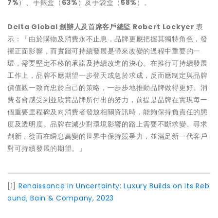
7%
）、手錶盒（
63%
）及手袋盒（
58%
）。
Delta Global
創辦人及首席客戶總監
Robert Lockyer
表
示：「由於購物及消費永不止息，品牌更應把握其獨特角色，發
揮正面影響，而實踐可持續發展是帶來改變的過程中重要的一
環，需要堅定不移的承諾及持續改進的決心。在推行可持續發展
工作上，品牌不應期望一步登天或急於求成，反而應制定與品牌
價值觀一致而忠於自己的策略，一步步地推動品牌做得更好。消
費者會感受到並欣賞品牌所付出的努力，前提是品牌在實現每一
個重要里程碑及向消費者發放相關資訊時，能夠保持負責任的態
度及透明度。品牌在減少對環境影響的路上需要不斷求變、尋求
創新，從而在瞬息萬變的世界中保持競爭力，並滿足新一代客戶
對可持續發展的期望。」
[1]
Renaissance in Uncertainty: Luxury Builds on Its Reb
ound, Bain & Company, 2023