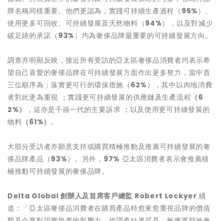
牌名稱同樣重要。他們更認為，實踐可持續生產過程（
95%
）、
使用更多可回收、可持續發展及天然物料（
94%
），以及對減少
碳足跡的承諾（
93%
）均為奢侈品牌最重要的可持續發展方向。
調查亦明顯反映，接近所有受訪的亞太區奢侈品消費者均表示希
望自己喜愛的奢侈品牌在可持續發展方面作出更多努力，當中首
三位順序為：落實更可行的環保措施（
62%
），其中以內地消費
者對此更為重視 ；實踐更可持續發展的供應鏈及生產流程
（
6
2%
）
，這亦是千禧一代的主要訴求 ；以及使用更可持續發展的
物料
（
61%
）
。
大部分受訪者亦願意支持或購買積極推動及推廣可持續發展的奢
侈品牌產品（
93%
）。另外，
97%
亞太區消費者表示會推薦積
極推動可持續發展的奢侈品牌。
Delta Global
創辦人及首席客戶總監
Robert Lockyer
續
道：「亞太區奢侈品消費者在購買產品時愈來愈重視品牌的價值
觀及企業對現實世界的影響力。從調查結果可見，無庸置疑地奢