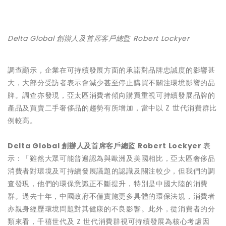
Delta Global 創辦人及首席客戶總監 Robert Lockyer
調查顯示，企業在可持續發展方面的承諾對品牌忠誠度的影響甚
大，大部分受訪者表示會減少甚至停止購買不關注環境影響的品
牌。調查亦發現，亞太區消費者傾向購買重視可持續發展品牌的
產品及買賣二手奢侈品的趨勢有所增加，當中以 Z 世代消費群比
例較高。
Delta Global
創辦人及首席客戶總監
Robert Lockyer
表
示：「雖然大眾可能普遍認為與歐洲及美國相比，亞太區奢侈品
消費者對環境及可持續發展議題的認識及關注較少，但我們的調
查發現，他們的環保意識正不斷提升，特別是中國大陸的消費
群。過去十年，中國政府不僅實施更多具體的環保法規，消費者
亦親身經歷環境問題對其健康的不良影響。此外，從消費者的分
類來看，千禧世代及 Z 世代消費群視可持續發展為核心考慮因