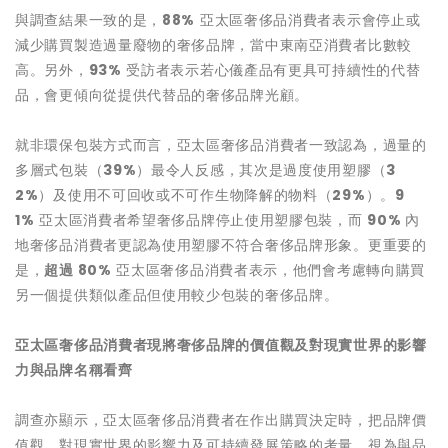
與調查結果一致的是，
88%
亞太區奢侈品消費者表示會停止或
減少購買製造過量廢物的奢侈品牌，當中東南亞消費者比數較
高。另外，
93%
受訪者表示若心儀產品有更具可持續性的代替
品，會更傾向從提供代替品的奢侈品牌光顧。
就非環保包裝方式而言，亞太區奢侈品消費者一致認為，過量的
多層式包裝（
39%
）最令人反感，其次是過度使用塑膠（
3
2%
）及使用不可回收或不可作生物降解的物料（
29%
）。
9
1%
亞太區消費者希望奢侈品牌停止使用塑膠包裝，而
90%
內
地奢侈品消費者更認為使用塑膠不符合奢侈品牌形象。更重要的
是，
超過
80%
亞太區奢侈品消費者表示，他們會考慮轉向購買
另一個提供類似產品但使用較少包裝的奢侈品牌。
亞太區奢侈品消費者現將奢侈品牌的價值觀及對現實世界的影響
力與品牌名稱看齊
調查亦顯示，亞太區奢侈品消費者在作出購買決定時，把品牌價
值觀、對現實世界的影響力及可持續發展策略的考量，視為與品