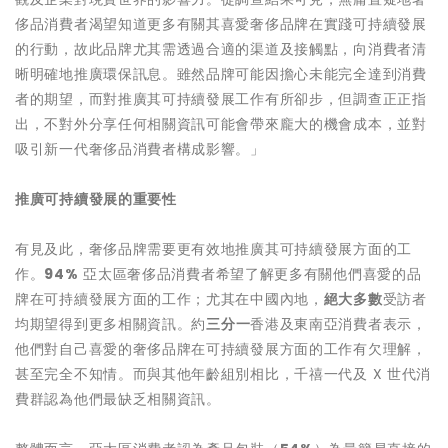
侈品消費者渴望知道更多有關其喜愛奢侈品牌在實踐可持續發展
的行動，故此品牌尤其需透過合適的渠道及接觸點，向消費者清
晰明確地推廣環保訊息。雖然品牌可能因擔心未能完全達到消費
者的期望，而對推廣其可持續發展工作有所卻步，但調查正正指
出，不對外分享任何相關資訊可能會帶來龐大的機會成本，並對
吸引新一代奢侈品消費者構成影響。」
推廣可持續發展的重要性
有見及此，奢侈品牌需要更有效地推廣其可持續發展方面的工
作。
94%
亞太區奢侈品消費者希望了解更多有關他們喜愛的品
牌在可持續發展方面的工作；尤其在中國內地，
絕大多數
受訪者
均期望得到更多相關資訊。約
三分一
香港及東南亞消費者表示，
他們對自己喜愛的奢侈品牌在可持續發展方面的工作有欠理解，
甚至完全不知情。而與其他年齡組別相比，千禧一代及 X 世代消
費群認為他們最缺乏相關資訊。