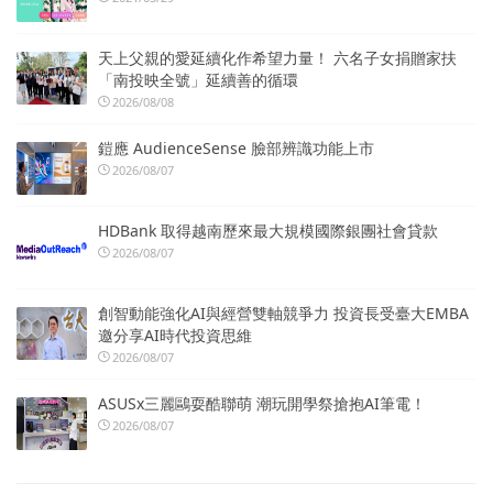
天上父親的愛延續化作希望力量！ 六名子女捐贈家扶
「南投映全號」延續善的循環
2026/08/08
鎧應 AudienceSense 臉部辨識功能上市
2026/08/07
HDBank 取得越南歷來最大規模國際銀團社會貸款
2026/08/07
創智動能強化AI與經營雙軸競爭力 投資長受臺大EMBA
邀分享AI時代投資思維
2026/08/07
ASUSx三麗鷗耍酷聯萌 潮玩開學祭搶抱AI筆電！
2026/08/07