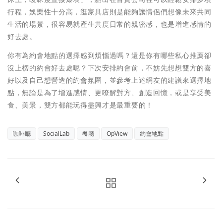
行程，娛樂性十分高，逛家具店則是能夠讓情侶們想像未來共同
生活的場景，很容易就產生共度日常的親密感，也是增進感情的
好去處。
你有為約會地點的選擇感到煩惱過嗎？還是你有哪些私心推薦卻
沒上榜的約會好去處呢？下次安排約會前，不妨先想想雙方的喜
好以及自己想營造的約會氛圍，並參考上述網友的建議來選擇地
點，無論是為了增進感情、更瞭解對方、創造回憶，或是享受美
食、美景，雙方都能玩得盡興才是最重要的！
咖啡廳
SocialLab
餐廳
OpView
約會地點