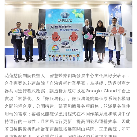
花蓮慈院副院長暨人工智慧醫療創新發展中心主任吳彬安表示，
合作專案以花蓮慈院「血液透析作業平臺」為基礎，透過與商之
器共同進行程式改寫，讓透析系統可以在Google Cloud平台上
實現「容器化」及「微服務化」。微服務能夠降低原系統各模組
之間的耦合度，分開構建、部署和擴展各項服務，並滿足各個使
用端的需求；容器化能確保應用程式在不同作業系統和環境中保
持運行的一致性，且容易進行更新，提高開發和運營效率。因此
若日後將透析系統從花蓮慈院拓展至關山慈院、玉里慈院，即可
迅速拆解應用，不必重寫系統，同時能保證系統穩定運行。