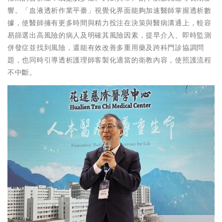
響。「血液透析作業平臺」視覺化界面能夠加速醫師掌握透析數
據，使醫師擁有更多時間與精力投注在決策與醫病溝通上，較容
易篩選出高風險的病人及明確其風險因素，提早介入、即時監測
併發症並找到風險，還能有效改善多重用藥及跨科門診協調問
題，也同時引導透析護理師客製化適當的衛教內容，使照護流程
不中斷。