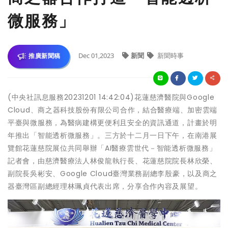
微服務」
Dec 01,2023
新聞
新聞時事
推廣新聞稿
(中央社訊息服務20231201 14:42:04)花蓮慈濟醫院與Google
Cloud、商之器科技股份有限公司合作，結合醫療端、加密雲端
平臺與微服務，為醫病建構更便利且安全的資訊通道，計畫於明
年推出「智能透析微服務」。三方於十二月一日下午，在南港展
覽館花蓮慈院展位共同舉辦「AI醫療雲世代－智能透析微服務」
記者會，由慈濟醫療法人林俊龍執行長、花蓮慈院院長林欣榮、
副院長吳彬安、Google Cloud臺灣業務副總李殷豪，以及商之
器臺灣區副總經理林珮貞代表出席，分享合作內容及展望。