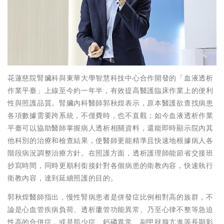
花蓮慈院腎臟科與東華大學智慧科技中心合作開發的「血液透析
作業平臺」上線至今約一年半，有效提高醫護臨床作業上的便利
性與照護品質。腎臟內科醫師郭秋煌表示，原本醫護欲查找病患
各項數據需要跨系統，不僅費時，也不直觀；如今血液透析作業
平臺可以協助醫師掌握病人透析相關資料，還能即時顯示院內其
他科別的治療和檢查結果，使醫師更能精準且快速地根據病人各
階段病況調整治療方針。在照護方面，透析護理師能節省交接班
抄寫時間，同時更順利銜接針對各個病患的衛教內容，快速執行
衛教內容，達到延續照護的目的。
郭秋煌醫師指出，慢性腎病患者是併發症比例相對高的族群，不
論是心血管疾病負荷、透析廔管功能異常、乃至心律不整等急迫
性高的合併症，或是肌少症、鈣磷異常、副甲狀腺亢進等長期影