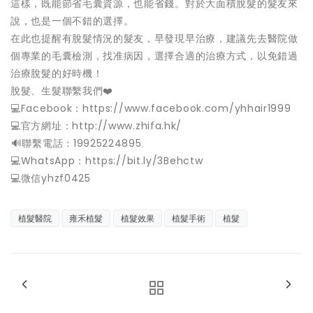
這樣，既能節省毛囊資源，也能省錢。對於大面積脫髮的髮友來
說，也是一個不錯的選擇。
在此也提醒有脫髮情況的髮友，早發現早治療，建議先去醫院做
個專業的毛囊檢測，找准病因，選擇合適的治療方式，以免錯過
治療脫髮的好時機！
脫髮、生髮聯繫我們❤️
💻Facebook：https://www.facebook.com/yhhair1999
💻官方網址：http://www.zhifa.hk/
️🔊聯繫電話：19925224895
💻WhatsApp：https://bit.ly/3Behctw
💻微信yhzf0425
植髮醫院
雍禾植髮
植髮效果
植髮手術
植髮