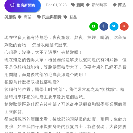
Dec 01,2023
新聞
新聞時事
商品
推廣新聞稿
與服務
商業
民生與消費
精品
現在很多人都有恃無恐，夜夜笙歌、熬夜、抽煙、喝酒、吃辛辣
刺激的食物……怎麼敗頭髮怎麼來。
心想著：沒事，大不了過兩年去植髮唄！
現在殘忍的告訴大家：植髮雖然是解決脫髮問題的有利武器，但
不是你想植就能植，等脫髮面積變大了，你要考慮的已經不是費
用問題，而是後枕部的毛囊資源是否夠用！
植髮為什麼提取後枕部毛囊?
後腦勺的位置，醫學上叫“枕部”，我們常常稱之為“後枕部”。植
髮時用來移植的毛囊主要來源於這個區域。
植髮取髮區為什麼在後枕部？可以從生活觀察和醫學專業兩個層
面來解答。
從生活觀察的層面來看，後枕部的頭髮長的結實、耐用，生命力
更強。如果我們仔細觀察身邊的脫髮男士，就會發現，大多數脫