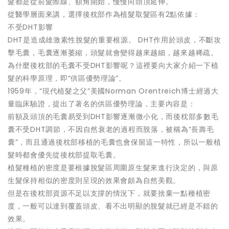
髮都是從前髮際線、額角開始，慢慢向頭頂延伸。
從醫學層面來講，選擇後枕部作為植髮取髮區有2點依據：
不受DHT影響
DHT是造成雄激素性脫髮的重要根源。 DHT作用於頭皮，不斷攻
擊毛囊，毛囊逐漸萎縮，頭髮就會變得越來越細，越來越稀疏。
為什麼後枕部的毛囊不受DHT影響呢？這裡要向大家介紹一下植
髮的科學原理，即“供區優勢理論”。
1959年，“現代植髮之父”美國Norman Orentreich博士經過大
量臨床驗證，提出了著名的供區優勢理論，主要內容是：
前額及頭頂的毛囊易受到DHT影響逐漸微小化，而後枕部多數毛
囊不受DHT調節，不因自然衰老的過程而脫落，被稱為“長壽毛
囊”，而且通過後枕部移植的毛囊也會保留這一特性，所以一般植
髮時都會優先從後枕部提取毛囊。
植髮種植的密度是要根據脫髮區周圍原生髮來進行決定的，與原
生髮保持相似的密度則呈現的效果會頗為自然美觀。
但是在後枕部資源不足以支撐的情況下，就要捨棄一點種植密
度，一般可以達到覆蓋頭皮、看不出明顯的脫髮就已經是不錯的
效果。