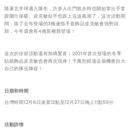
隨著北半球邁入隆冬，許多人出門散步時也開始拿出手套
跟圍巾保暖。皮克敏似乎也跟上這波風潮了，這次活動期
間，除了去年登場的3種連指手套飾品皮克敏會強勢回
歸，今年還會有4種新種類登場！
這次的佳節活動還有加碼驚喜：2021年首次登場的冬季
貼紙飾品皮克敏也會再次現身！千萬別錯過這個機會壯大
自己的隊伍陣容！
日期和時間
台灣時間12月6日凌晨12點至12月27日晚上11點59分
活動詳情