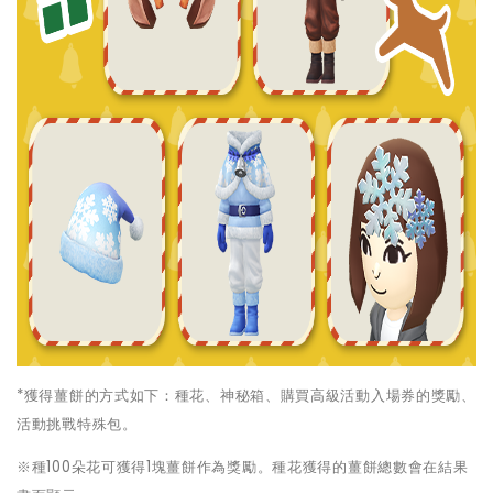
*
獲得薑餅的方式如下：種花、神秘箱、購買高級活動入場券的獎勵、
活動挑戰特殊包。
※種100朵花可獲得1塊薑餅作為獎勵。種花獲得的薑餅總數會在結果