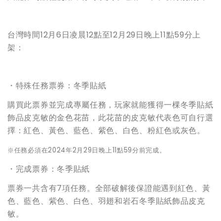
台灣時間12月6日凌晨12點至12月29日晚上11點59分上
架：
・特殊任務票券：冬季貼紙
購買此票券並完成專屬任務，玩家就能獲得一棵冬季貼紙
飾品皮克敏的金色花苗，此花苗的皮克敏代表色可自行選
擇：紅色、黃色、藍色、紫色、白色、粉紅色或灰色。
※任務必須在2024年2月29日晚上11點59分前完成。
・完成票券：冬季貼紙
票券一共含有7項任務。全部破解後保證能遇到紅色、黃
色、藍色、紫色、白色、羽翅和岩石冬季貼紙飾品皮克
敏。