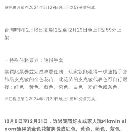
※任務必須在2024年2月29日晚上11點59分前完成。
台灣時間12月18日凌晨12點至12月29日晚上11點59分上
架：
・特殊任務票券：連指手套
購買此票券並完成專屬任務，玩家就能獲得一棵連指手套
飾品皮克敏的金色花苗，此花苗的皮克敏代表色可自行選
擇：紅色、黃色、藍色、紫色、白色、粉紅色或灰色。
※任務必須在2024年2月29日晚上11點59分前完成。
12
月6日至12月31日，透過邀請好友或家人玩Pikmin Bl
oom獲得的金色花苗將長成紅色、黃色、藍色、紫色、