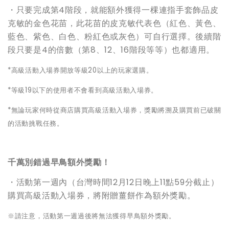
・只要完成第4階段，就能額外獲得一棵連指手套飾品皮
克敏的金色花苗，此花苗的皮克敏代表色（紅色、黃色、
藍色、紫色、白色、粉紅色或灰色）可自行選擇。後續階
段只要是4的倍數（第8、12、16階段等等）也都適用。
*
高級活動入場券開放等級20以上的玩家選購。
*
等級19以下的使用者不會看到高級活動入場券。
*
無論玩家何時從商店購買高級活動入場券，獎勵將溯及購買前已破關
的活動挑戰任務。
千萬別錯過早鳥額外獎勵！
・活動第一週內（台灣時間12月12日晚上11點59分截止）
購買高級活動入場券，將附贈薑餅作為額外獎勵。
※請注意，活動第一週過後將無法獲得早鳥額外獎勵。