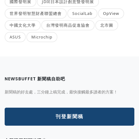
國際發明展
JDIE日本設計創意暨發明展
世界發明智慧財產聯盟總會
SocialLab
OpView
中國文化大學
台灣發明商品促進協會
北市圖
ASUS
Microchip
NEWSBUFFET 新聞稿自助吧
新聞稿的好去處，三分鐘上稿完成，最快接觸最多讀者的方案！
刊登新聞稿