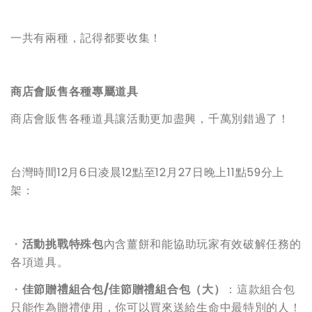
一共有兩種，記得都要收集！
商店會販售各種專屬道具
商店會販售各種道具讓活動更加盡興，千萬別錯過了！
台灣時間12月6日凌晨12點至12月27日晚上11點59分上
架：
・
活動挑戰特殊包
內含薑餅和能協助玩家有效破解任務的
各項道具。
・
佳節贈禮組合包/佳節贈禮組合包（大）
：這款組合包
只能作為贈禮使用，你可以買來送給生命中最特別的人！