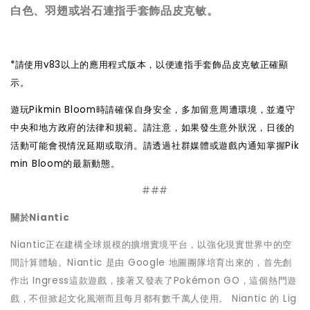
白色、羽翅或岩石連指手套飾品皮克敏。
*
請使用v83以上的應用程式版本，以便連指手套飾品皮克敏正確顯
示。
遊玩Pikmin Bloom時請確保自身安全，多加留意周遭環境，並遵守
中央和地方政府的法律和規範。請注意，如果發生意外狀況，日後的
活動可能會視情況延期或取消。請透過社群媒體或遊戲內通知掌握Pik
min Bloom的最新動態。
###
關於Niantic
Niantic
正在建構全球規模的擴增實境平台，以強化現實世界中的空
間計算體驗。Niantic 是由 Google 地圖團隊培育出來的，首先創
作出 Ingress這款遊戲，接著又發表了Pokémon GO，這個熱門遊
戲，不但掀起文化風潮而且每月都有數千萬人使用。 Niantic 的 Lig