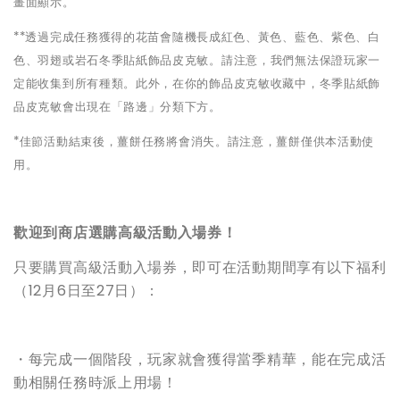
畫面顯示。
**
透過完成任務獲得的花苗會隨機長成紅色、黃色、藍色、紫色、白
色、羽翅或岩石冬季貼紙飾品皮克敏。請注意，我們無法保證玩家一
定能收集到所有種類。此外，在你的飾品皮克敏收藏中，冬季貼紙飾
品皮克敏會出現在「路邊」分類下方。
*
佳節活動結束後，薑餅任務將會消失。請注意，薑餅僅供本活動使
用。
歡迎到商店選購高級活動入場券！
只要購買高級活動入場券，即可在活動期間享有以下福利
（12月6日至27日）：
・每完成一個階段，玩家就會獲得當季精華，能在完成活
動相關任務時派上用場！