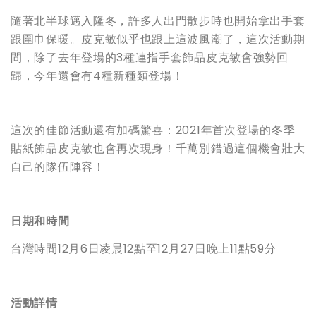
隨著北半球邁入隆冬，許多人出門散步時也開始拿出手套
跟圍巾保暖。皮克敏似乎也跟上這波風潮了，這次活動期
間，除了去年登場的3種連指手套飾品皮克敏會強勢回
歸，今年還會有4種新種類登場！
這次的佳節活動還有加碼驚喜：2021年首次登場的冬季
貼紙飾品皮克敏也會再次現身！千萬別錯過這個機會壯大
自己的隊伍陣容！
日期和時間
台灣時間12月6日凌晨12點至12月27日晚上11點59分
活動詳情