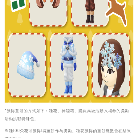
*
獲得薑餅的方式如下：種花、神秘箱、購買高級活動入場券的獎勵、
活動挑戰特殊包。
※種100朵花可獲得1塊薑餅作為獎勵。種花獲得的薑餅總數會在結果