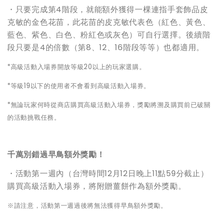
・只要完成第4階段，就能額外獲得一棵連指手套飾品皮
克敏的金色花苗，此花苗的皮克敏代表色（紅色、黃色、
藍色、紫色、白色、粉紅色或灰色）可自行選擇。後續階
段只要是4的倍數（第8、12、16階段等等）也都適用。
*
高級活動入場券開放等級20以上的玩家選購。
*
等級19以下的使用者不會看到高級活動入場券。
*
無論玩家何時從商店購買高級活動入場券，獎勵將溯及購買前已破關
的活動挑戰任務。
千萬別錯過早鳥額外獎勵！
・活動第一週內（台灣時間12月12日晚上11點59分截止）
購買高級活動入場券，將附贈薑餅作為額外獎勵。
※請注意，活動第一週過後將無法獲得早鳥額外獎勵。