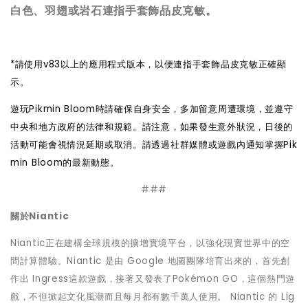
白色、羽翅或岩石連指手套飾品皮克敏。
*
請使用v83以上的應用程式版本，以便連指手套飾品皮克敏正確顯
示。
遊玩Pikmin Bloom時請確保自身安全，多加留意周遭環境，並遵守
中央和地方政府的法律和規範。請注意，如果發生意外狀況，日後的
活動可能會視情況延期或取消。請透過社群媒體或遊戲內通知掌握Pik
min Bloom的最新動態。
###
關於Niantic
Niantic
正在建構全球規模的擴增實境平台，以強化現實世界中的空
間計算體驗。Niantic 是由 Google 地圖團隊培育出來的，首先創
作出 Ingress這款遊戲，接著又發表了Pokémon GO，這個熱門遊
戲，不但掀起文化風潮而且每月都有數千萬人使用。 Niantic 的 Lig