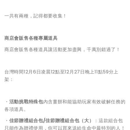
一共有兩種，記得都要收集！
商店會販售各種專屬道具
商店會販售各種道具讓活動更加盡興，千萬別錯過了！
台灣時間12月6日凌晨12點至12月27日晚上11點59分上
架：
・
活動挑戰特殊包
內含薑餅和能協助玩家有效破解任務的
各項道具。
・
佳節贈禮組合包/佳節贈禮組合包（大）
：這款組合包
只能作為贈禮使用，你可以買來送給生命中最特別的人！