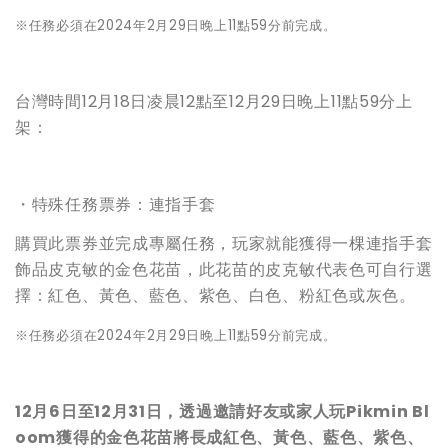
※任務必須在2024年2月29日晚上11點59分前完成。
台灣時間12月18日凌晨12點至12月29日晚上11點59分上
架：
・特殊任務票券：連指手套
購買此票券並完成專屬任務，玩家就能獲得一棵連指手套
飾品皮克敏的金色花苗，此花苗的皮克敏代表色可自行選
擇：紅色、黃色、藍色、紫色、白色、粉紅色或灰色。
※任務必須在2024年2月29日晚上11點59分前完成。
12
月6日至12月31日，透過邀請好友或家人玩Pikmin Bl
oom獲得的金色花苗將長成紅色、黃色、藍色、紫色、