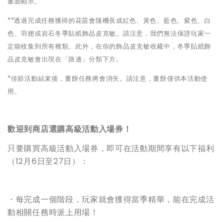
畫面顯示。
**
透過完成任務獲得的花苗會隨機長成紅色、黃色、藍色、紫色、白
色、羽翅或岩石冬季貼紙飾品皮克敏。請注意，我們無法保證玩家一
定能收集到所有種類。此外，在你的飾品皮克敏收藏中，冬季貼紙飾
品皮克敏會出現在「路邊」分類下方。
*
佳節活動結束後，薑餅任務將會消失。請注意，薑餅僅供本活動使
用。
歡迎到商店選購高級活動入場券！
只要購買高級活動入場券，即可在活動期間享有以下福利
（12月6日至27日）：
・每完成一個階段，玩家就會獲得當季精華，能在完成活
動相關任務時派上用場！