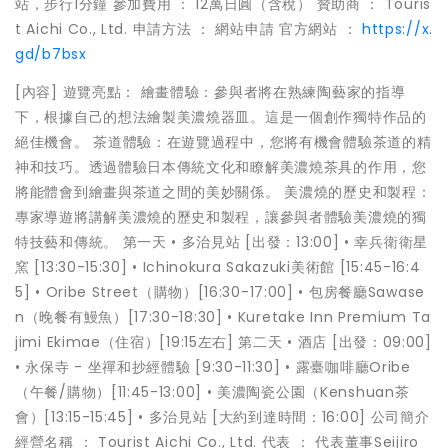
站，步行1分鐘 參加費用 ： 12萬日圓（含稅） 贊助商 ： Touris
t Aichi Co., Ltd. 申請方法 ： 網站申請 官方網站 ：
https://x.
gd/b7bsx
[內容] 遊覽亮點： 繪畫體驗：參與者將在熟練陶藝家的指導
下，根據自己的想法繪製美濃燒器皿。這是一個創作獨特作品的
絕佳機會。 茶道體驗：在遊覽過程中，您將有機會體驗茶道的精
神和技巧。透過體驗日本傳統文化和瞭解美濃燒茶具的作用，您
將能體會到繪畫與茶道之間的美妙關係。 美濃燒的歷史和製程：
專家導遊將講解美濃燒的歷史和製程，讓參與者體驗美濃燒的獨
特技藝和傳統。 第一天 • ︎多治見站 [出發：13:00] • ︎幸兵衛衛星
窯 [13:30-15:30] • ︎Ichinokura Sakazuki美術館 [15:45-16:4
5] • Oribe Street（購物）[16:30-17:00] • ︎包房餐廳Sawase
n（晚餐有鰻魚）[17:30-18:30] • ︎Kuretake Inn Premium Ta
jimi Ekimae（住宿）[19:15左右] 第二天 • 酒店 [出發：09:00]
• 永保寺 - 坐禪和抄經體驗 [9:30-11:30] • 露臺咖啡廳Oribe
（午餐/購物）[11:45-13:00] • ︎美濃陶瓷公園（Kenshuan茶
會）[13:15-15:45] • 多治見站 [大約到達時間：16:00] 公司簡介
經營名稱 ： Tourist Aichi Co., Ltd. 代表 ： 代表董事Seijiro