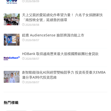
2026/08/09
天上父親的愛延續化作希望力量！ 六名子女捐贈家扶
「南投映全號」延續善的循環
2026/08/08
鎧應 AudienceSense 臉部辨識功能上市
2026/08/07
HDBank 取得越南歷來最大規模國際銀團社會貸款
2026/08/07
創智動能強化AI與經營雙軸競爭力 投資長受臺大EMBA
邀分享AI時代投資思維
2026/08/07
熱門標籤