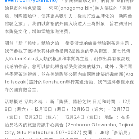
event.com/yakimono/
「新陶藝體驗之旅」的背景 我們將多
治見市的特色資源——穴窯(anagama kiln)融入傳統的「美濃
燒」制陶體驗中，使其更具吸引力，從而打造品牌化的「新陶藝
體驗之旅」。我們以富裕的外國入境遊人士為對象，旨在傳播日
本陶瓷文化，增加當地旅遊消費。
關於「新『燒物』體驗之旅」 從美濃燒的繪畫體驗到茶道主題，
我們參觀了獲得米其林綠色指南2星推薦的幸兵衛窯。第七代傳
人Kobei Kato以人類的根源和本質為主題，創作出具有敏銳現
代感的作品。您可以借此機會感受美濃燒的魅力。此外，我們還
將學習茶道禮儀，並在美濃陶瓷公園內由國際建築師磯崎新(Ara
ta Isozaki)設計的Kenshuan舉行茶道活動。我們還將參觀永保
寺的國寶觀音堂。
活動概述 活動名稱 ： 新「陶藝」體驗之旅 日期和時間 ： 12月
9日（週六）- 12月10日（週日） 12月16日（週六）- 12月17日
（週日） 12月23日（週六）- 12月24日（週日） 地點 ： 在多
治見站內的旅遊資訊中心集合 (2-chome Otowacho, Tajimi
City, Gifu Prefecture, 507-0037) 交通 ： JR線「多治見」