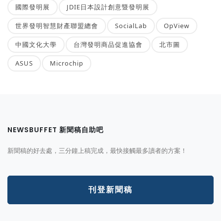
國際發明展
JDIE日本設計創意暨發明展
世界發明智慧財產聯盟總會
SocialLab
OpView
中國文化大學
台灣發明商品促進協會
北市圖
ASUS
Microchip
NEWSBUFFET 新聞稿自助吧
新聞稿的好去處，三分鐘上稿完成，最快接觸最多讀者的方案！
刊登新聞稿