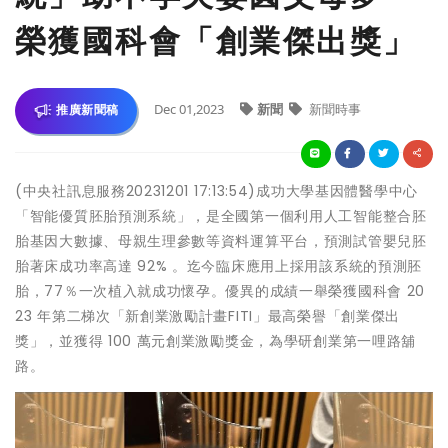
榮獲國科會「創業傑出獎」
Dec 01,2023
新聞
新聞時事
推廣新聞稿
(中央社訊息服務20231201 17:13:54)成功大學基因體醫學中心
「智能優質胚胎預測系統」，是全國第一個利用人工智能整合胚
胎基因大數據、母親生理參數等資料運算平台，預測試管嬰兒胚
胎著床成功率高達 92% 。迄今臨床應用上採用該系統的預測胚
胎，77％一次植入就成功懷孕。優異的成績一舉榮獲國科會 20
23 年第二梯次「新創業激勵計畫FITI」最高榮譽「創業傑出
獎」，並獲得 100 萬元創業激勵獎金，為學研創業第一哩路舖
路。