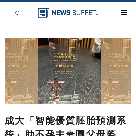
回到首頁
新聞稿分類
登入
刊登
成大「智能優質胚胎預測系
統」助不孕夫妻圓父母夢