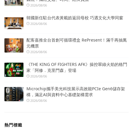
2026/08/06
韓國新任駐台代表黃載皓返回母校 巧遇文化大學同窗
2026/08/06
配客嘉推全台首創可循環禮盒 RePresent！滿千再抽萬
元機票
2026/08/06
《THE KING OF FIGHTERS AFK》操控翠綠火焰的格鬥
家「阿修．克里門森」登場
2026/08/06
Microchip攜手美光科技展示高效能PCIe Gen6儲存架
構，滿足AI與資料中心基礎架構需求
2026/08/06
熱門標籤