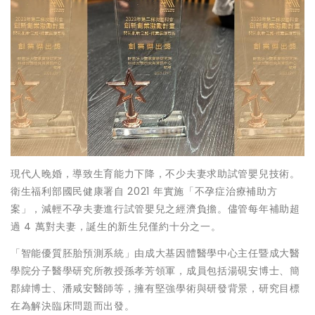
現代人晚婚，導致生育能力下降，不少夫妻求助試管嬰兒技術。
衛生福利部國民健康署自 2021 年實施「不孕症治療補助方
案」，減輕不孕夫妻進行試管嬰兒之經濟負擔。儘管每年補助超
過 4 萬對夫妻，誕生的新生兒僅約十分之一。
「智能優質胚胎預測系統」由成大基因體醫學中心主任暨成大醫
學院分子醫學研究所教授孫孝芳領軍，成員包括湯硯安博士、簡
郡緯博士、潘咸安醫師等，擁有堅強學術與研發背景，研究目標
在為解決臨床問題而出發。