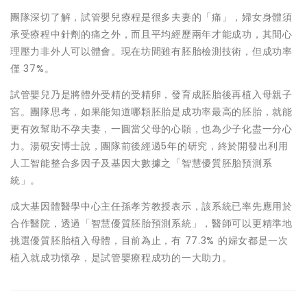
團隊深切了解，試管嬰兒療程是很多夫妻的「痛」，婦女身體須
承受療程中針劑的痛之外，而且平均經歷兩年才能成功，其間心
理壓力非外人可以體會。現在坊間雖有胚胎檢測技術，但成功率
僅 37%。
試管嬰兒乃是將體外受精的受精卵，發育成胚胎後再植入母親子
宮。團隊思考，如果能知道哪顆胚胎是成功率最高的胚胎，就能
更有效幫助不孕夫妻，一圓當父母的心願，也為少子化盡一分心
力。湯硯安博士說，團隊前後經過5年的研究，終於開發出利用
人工智能整合多因子及基因大數據之「智慧優質胚胎預測系
統」。
成大基因體醫學中心主任孫孝芳教授表示，該系統已率先應用於
合作醫院，透過「智慧優質胚胎預測系統」，醫師可以更精準地
挑選優質胚胎植入母體，目前為止，有 77.3% 的婦女都是一次
植入就成功懷孕，是試管嬰療程成功的一大助力。