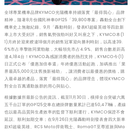
全球專業機車品牌KYMCO光陽機車持續落實「最得我心」品牌
精神，隨著8月份國民神車GP125「39,800專案」轟動全台創下
機車史上無敵紀錄、9月「轟動時刻」發表K1超級英雄等四款新
車上市大受好評，銷售氣勢強勁叫好又叫座之下，KYMCO本(1
1)月終於迎來睽違18個月的銷售冠軍迎向勝利時刻，以高達39.
6%市占率擊敗同業勁敵，大幅領先市占4.9%、銷售台數差距高
達4,184台！KYMCO為感謝消費者的熱烈支持，KYMCO今(1)
日正式公布「優惠加倍奉還」年終優惠活動起跑，加碼推出「業
界最高5,000元汰舊換新補助」，讓消費者以最優惠的價格，購
入最卓越的產品，落實「最得我心」的品牌理念，體現KYMCO
對全台百萬通勤族群的用心與貼心。
根據數據所最新公告的資訊，截至11月30日，橫掃全台突破六萬
五千台訂單的GP125交車在總掛牌數量累計已達50,471輛，產線
也以最高品質與生產效率的監督下順利運行，KYMCO保證不會
延誤、順利如期交車；在9月26日光陽轟動時刻發表會四大新車
款K1超級英雄、RCS Moto捍衛戰士、RomaGT至尊巡旅與Ma