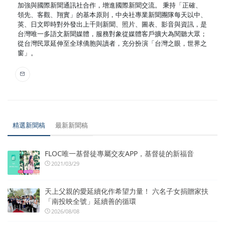
加強與國際新聞通訊社合作，增進國際新聞交流。 秉持「正確、
領先、客觀、翔實」的基本原則，中央社專業新聞團隊每天以中、
英、日文即時對外發出上千則新聞、照片、圖表、影音與資訊，是
台灣唯一多語文新聞媒體，服務對象從媒體客戶擴大為閱聽大眾；
從台灣民眾延伸至全球僑胞與讀者，充分扮演「台灣之眼，世界之
窗」。
精選新聞稿
最新新聞稿
FLOC唯一基督徒專屬交友APP，基督徒的新福音
2021/03/29
天上父親的愛延續化作希望力量！ 六名子女捐贈家扶
「南投映全號」延續善的循環
2026/08/08