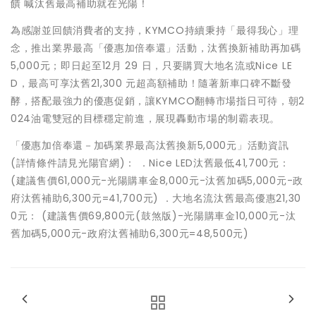
饋 喊汰舊最高補助就在光陽！
為感謝並回饋消費者的支持，KYMCO持續秉持「最得我心」理
念，推出業界最高「優惠加倍奉還」活動，汰舊換新補助再加碼
5,000元；即日起至12月 29 日，只要購買大地名流或Nice LE
D，最高可享汰舊21,300 元超高額補助！隨著新車口碑不斷發
酵，搭配最強力的優惠促銷，讓KYMCO翻轉市場指日可待，朝2
024油電雙冠的目標穩定前進，展現轟動市場的制霸表現。
「優惠加倍奉還－加碼業界最高汰舊換新5,000元」活動資訊
(詳情條件請見光陽官網)： ．Nice LED汰舊最低41,700元：
(建議售價61,000元-光陽購車金8,000元-汰舊加碼5,000元-政
府汰舊補助6,300元=41,700元) ．大地名流汰舊最高優惠21,30
0元： (建議售價69,800元(鼓煞版)-光陽購車金10,000元-汰
舊加碼5,000元-政府汰舊補助6,300元=48,500元)