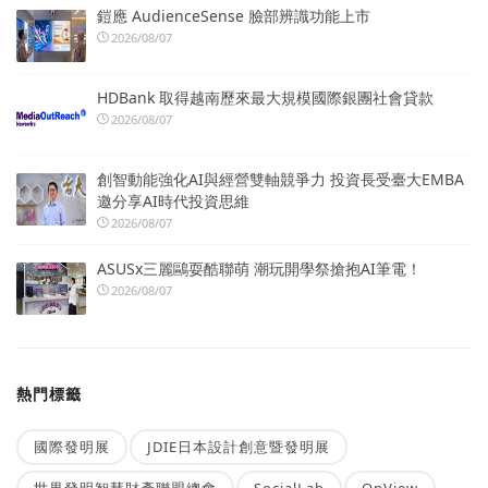
鎧應 AudienceSense 臉部辨識功能上市
2026/08/07
HDBank 取得越南歷來最大規模國際銀團社會貸款
2026/08/07
創智動能強化AI與經營雙軸競爭力 投資長受臺大EMBA
邀分享AI時代投資思維
2026/08/07
ASUSx三麗鷗耍酷聯萌 潮玩開學祭搶抱AI筆電！
2026/08/07
熱門標籤
國際發明展
JDIE日本設計創意暨發明展
世界發明智慧財產聯盟總會
SocialLab
OpView