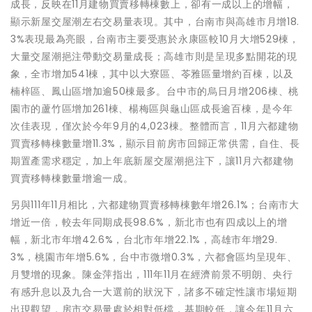
成長，反映在11月建物買賣移轉棟數上，卻有一成以上的增幅，
顯示新屋交屋潮左右交易量表現。其中，台南市與高雄市月增18.
3%表現最為亮眼，台南市主要受惠於永康區較10月大增529棟，
大量交屋潮挹注帶動交易量成長；高雄市則是呈現多點開花的現
象，全市增加541棟，其中以大寮區、苓雅區量增約百棟，以及
楠梓區、鳳山區增加逾50棟最多。台中市的烏日月增206棟、桃
園市的蘆竹區增加261棟、楊梅區與龜山區成長逾百棟，是今年
次佳表現，僅次於今年9月的4,023棟。整體而言，11月六都建物
買賣移轉棟數量增11.3%，顯示目前房市回歸正常供需，自住、長
期置產需求穩定，加上年底新屋交屋潮挹注下，讓11月六都建物
買賣移轉棟數量增逾一成。
另與111年11月相比，六都建物買賣移轉棟數年增26.1%；台南市大
增近一倍，較去年同期成長98.6%，新北市也有四成以上的增
幅，新北市年增42.6%，台北市年增22.1%，高雄市年增29.
3%，桃園市年增5.6%，台中市微增0.3%，六都會區均呈現年、
月雙增的現象。陳金萍指出，111年11月在經濟前景不明朗、央行
有感升息以及九合一大選前的狀況下，諸多不確定性讓市場短期
出現觀望，房市交易量處於相對低檔，基期較低，讓今年11月六