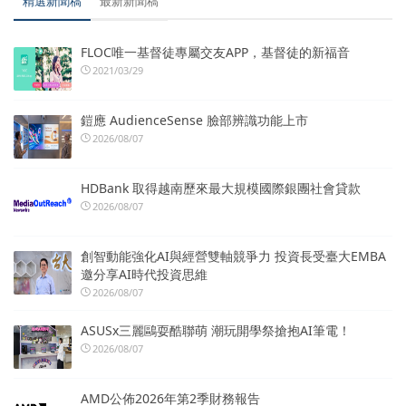
精選新聞稿
最新新聞稿
FLOC唯一基督徒專屬交友APP，基督徒的新福音
2021/03/29
鎧應 AudienceSense 臉部辨識功能上市
2026/08/07
HDBank 取得越南歷來最大規模國際銀團社會貸款
2026/08/07
創智動能強化AI與經營雙軸競爭力 投資長受臺大EMBA
邀分享AI時代投資思維
2026/08/07
ASUSx三麗鷗耍酷聯萌 潮玩開學祭搶抱AI筆電！
2026/08/07
AMD公佈2026年第2季財務報告