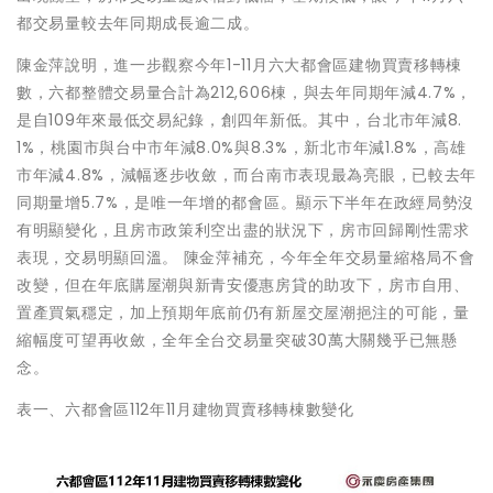
都交易量較去年同期成長逾二成。
陳金萍說明，進一步觀察今年1-11月六大都會區建物買賣移轉棟
數，六都整體交易量合計為212,606棟，與去年同期年減4.7%，
是自109年來最低交易紀錄，創四年新低。其中，台北市年減8.
1%，桃園市與台中市年減8.0%與8.3%，新北市年減1.8%，高雄
市年減4.8%，減幅逐步收斂，而台南市表現最為亮眼，已較去年
同期量增5.7%，是唯一年增的都會區。顯示下半年在政經局勢沒
有明顯變化，且房市政策利空出盡的狀況下，房市回歸剛性需求
表現，交易明顯回溫。 陳金萍補充，今年全年交易量縮格局不會
改變，但在年底購屋潮與新青安優惠房貸的助攻下，房市自用、
置產買氣穩定，加上預期年底前仍有新屋交屋潮挹注的可能，量
縮幅度可望再收斂，全年全台交易量突破30萬大關幾乎已無懸
念。
表一、六都會區112年11月建物買賣移轉棟數變化