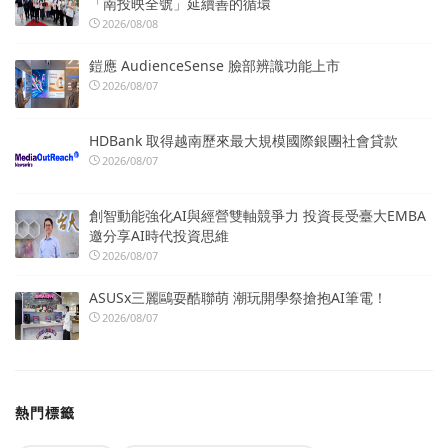
「南投映全號」延續善的循環
2026/08/08
鎧應 AudienceSense 臉部辨識功能上市
2026/08/07
HDBank 取得越南歷來最大規模國際銀團社會貸款
2026/08/07
創智動能強化AI與經營雙軸競爭力 投資長受臺大EMBA
邀分享AI時代投資思維
2026/08/07
ASUSx三麗鷗耍酷聯萌 潮玩開學祭搶抱AI筆電！
2026/08/07
熱門標籤