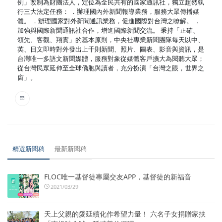
例」改制為財團法人，定位為全民共有的國家通訊社，獨立超然執
行三大法定任務： ．辦理國內外新聞報導業務，服務大眾傳播媒
體。 ．辦理國家對外新聞通訊業務，促進國際對台灣之瞭解。 ．
加強與國際新聞通訊社合作，增進國際新聞交流。 秉持「正確、
領先、客觀、翔實」的基本原則，中央社專業新聞團隊每天以中、
英、日文即時對外發出上千則新聞、照片、圖表、影音與資訊，是
台灣唯一多語文新聞媒體，服務對象從媒體客戶擴大為閱聽大眾；
從台灣民眾延伸至全球僑胞與讀者，充分扮演「台灣之眼，世界之
窗」。
精選新聞稿
最新新聞稿
FLOC唯一基督徒專屬交友APP，基督徒的新福音
2021/03/29
天上父親的愛延續化作希望力量！ 六名子女捐贈家扶