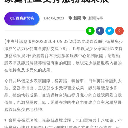
Dec 04,2023
新聞
新聞時事
推廣新聞稿
(中央社訊息服務20231204 09:33:25)為展現嘉義縣小衛星兒少
據點的活力及促進各據點交流互動，112年度兒少及家庭社區支持
服務成果展2日於嘉義縣布袋港旅客服務中心熱鬧展開，透過動
態表演及靜態展覽等輕鬆有趣的氛圍，展現兒少據點服務內容的
在地特色及多元化的成果。
今日共16個兒少表演團隊，從舞蹈、獨輪車、日常英語會話到太
鼓、樂器等演出，呈現兒少多元學習之成果，靜態展覽兒少作
品、據點執行成果，並透過舞台演出提升兒少的自我認同及自我
價值，也激發單位士氣，延續在地的生命力並建立自主永續發展
嘉義縣兒少在地精神。
社會局長張翠瑤說，嘉義縣邊境遼闊，包山環海共十八鄉鎮，小
衛星兒少據點服務自107年7個據點成長至本年度24個據點，已