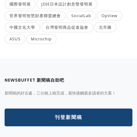
國際發明展
JDIE日本設計創意暨發明展
世界發明智慧財產聯盟總會
SocialLab
OpView
中國文化大學
台灣發明商品促進協會
北市圖
ASUS
Microchip
NEWSBUFFET 新聞稿自助吧
新聞稿的好去處，三分鐘上稿完成，最快接觸最多讀者的方案！
刊登新聞稿