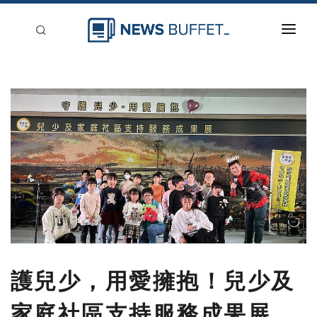
回到首頁
新聞稿分類
登入
刊登
護兒少，用愛擁抱！兒少及
家庭社區支持服務成果展