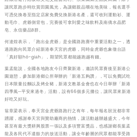
讓民眾跑步時欣賞田園風光，為讓鄉親品嚐在地美味，報名選手
可憑兌換卷至指定店家免費兌換新港名產，還可收到運動衫、運
動毛巾、虎爺側背包，完賽後可拿到愛之味飲料及南僑水晶肥
皂、永信藥品B群。
何達煌表示，「跑出金虎爺」是全國路跑賽中重要活動之一，透
過路跑向民眾介紹新港奉天宮的虎爺，同時金虎爺也象徵台語
「真好額hó-gia̍h」，期望民眾都能越跑越有錢。
葉孟龍說，全國各地跑友今日齊聚新港，邀請民眾賽後至新港公
園遊憩，參加新港鄉公所舉辦的「新港五夠讚」，可以免費試吃
日本限量拉麵以及烤全豬，新港文教基金會也在今日舉辦「新港
四季風─平安來過冬」活動，設有66個多元攤位，讓民眾來新港
好吃又好玩。
翁章梁表示，奉天宮金虎爺路跑行之有年，每年報名狀況都非常
踴躍，感謝奉天宮與贊助廠商的熱情，讓活動越辦越盛大，今年
甚至有最大獎耕興股票一張以及多項豐富獎品，也感謝鄉長葉孟
龍及各民代不遺餘力的放送活動，讓全年齡層的民眾都能享受路