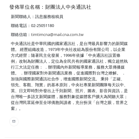
發佈單位名稱：財團法人中央通訊社
新聞聯絡人：訊息服務核稿員
聯絡電話：02-25051180
聯絡信箱：
timtimcna@mail.cna.com.tw
中央通訊社是中華民國的國家通訊社，是台灣最具影響力的新聞媒
體。 經歷組織改造，1973年中央社改組為股份有限公司，以企業
方式經營；隨著民主化發展，1996年依據「中央通訊社設置條
例」改制為財團法人，定位為全民共有的國家通訊社，獨立超然執
行三大法定任務： ．辦理國內外新聞報導業務，服務大眾傳播媒
體。 ．辦理國家對外新聞通訊業務，促進國際對台灣之瞭解。 ．
加強與國際新聞通訊社合作，增進國際新聞交流。 秉持「正確、
領先、客觀、翔實」的基本原則，中央社專業新聞團隊每天以中、
英、日文即時對外發出上千則新聞、照片、圖表、影音與資訊，是
台灣唯一多語文新聞媒體，服務對象從媒體客戶擴大為閱聽大眾；
從台灣民眾延伸至全球僑胞與讀者，充分扮演「台灣之眼，世界之
窗」。