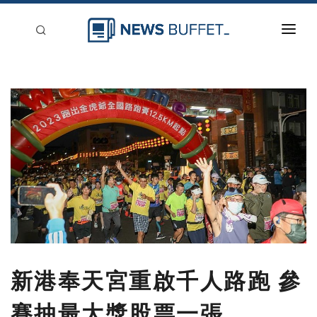
回到首頁
新聞稿分類
登入
刊登
新港奉天宮重啟千人路跑 參
賽抽最大獎股票一張