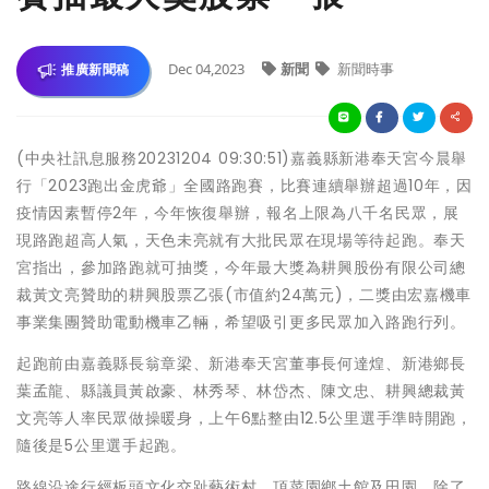
Dec 04,2023
新聞
新聞時事
推廣新聞稿
(中央社訊息服務20231204 09:30:51)嘉義縣新港奉天宮今晨舉
行「2023跑出金虎爺」全國路跑賽，比賽連續舉辦超過10年，因
疫情因素暫停2年，今年恢復舉辦，報名上限為八千名民眾，展
現路跑超高人氣，天色未亮就有大批民眾在現場等待起跑。奉天
宮指出，參加路跑就可抽獎，今年最大獎為耕興股份有限公司總
裁黃文亮贊助的耕興股票乙張(市值約24萬元)，二獎由宏嘉機車
事業集團贊助電動機車乙輛，希望吸引更多民眾加入路跑行列。
起跑前由嘉義縣長翁章梁、新港奉天宮董事長何達煌、新港鄉長
葉孟龍、縣議員黃啟豪、林秀琴、林岱杰、陳文忠、耕興總裁黃
文亮等人率民眾做操暖身，上午6點整由12.5公里選手準時開跑，
隨後是5公里選手起跑。
路線沿途行經板頭文化交趾藝術村、頂菜園鄉土館及田園，除了