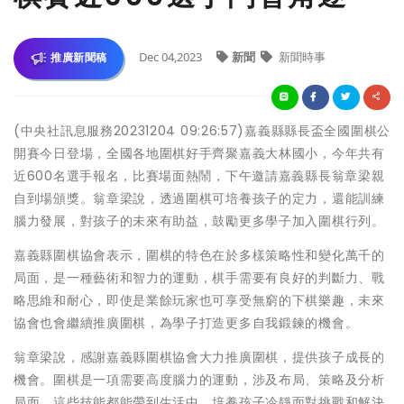
Dec 04,2023
新聞
新聞時事
推廣新聞稿
(中央社訊息服務20231204 09:26:57)嘉義縣縣長盃全國圍棋公
開賽今日登場，全國各地圍棋好手齊聚嘉義大林國小，今年共有
近600名選手報名，比賽場面熱鬧，下午邀請嘉義縣長翁章梁親
自到場頒獎。翁章梁說，透過圍棋可培養孩子的定力，還能訓練
腦力發展，對孩子的未來有助益，鼓勵更多學子加入圍棋行列。
嘉義縣圍棋協會表示，圍棋的特色在於多樣策略性和變化萬千的
局面，是一種藝術和智力的運動，棋手需要有良好的判斷力、戰
略思維和耐心，即使是業餘玩家也可享受無窮的下棋樂趣，未來
協會也會繼續推廣圍棋，為學子打造更多自我鍛鍊的機會。
翁章梁說，感謝嘉義縣圍棋協會大力推廣圍棋，提供孩子成長的
機會。圍棋是一項需要高度腦力的運動，涉及布局、策略及分析
局面，這些技能都能帶到生活中，培養孩子冷靜面對挑戰和解決