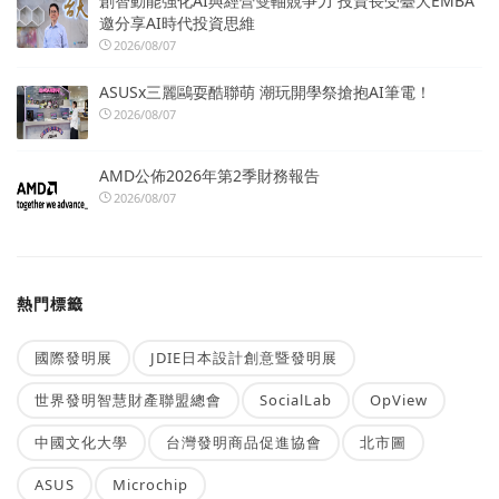
創智動能強化AI與經營雙軸競爭力 投資長受臺大EMBA
邀分享AI時代投資思維
2026/08/07
ASUSx三麗鷗耍酷聯萌 潮玩開學祭搶抱AI筆電！
2026/08/07
AMD公佈2026年第2季財務報告
2026/08/07
熱門標籤
國際發明展
JDIE日本設計創意暨發明展
世界發明智慧財產聯盟總會
SocialLab
OpView
中國文化大學
台灣發明商品促進協會
北市圖
ASUS
Microchip