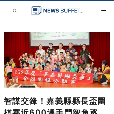
回到首頁
新聞稿分類
登入
刊登
智謀交鋒！嘉義縣縣長盃圍
棋賽近600選手鬥智角逐