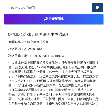
推廣新聞稿
發佈單位名稱：財團法人中央通訊社
新聞聯絡人：訊息服務核稿員
聯絡電話：02-25051180
聯絡信箱：
timtimcna@mail.cna.com.tw
中央通訊社是中華民國的國家通訊社，是台灣最具影響力的新聞媒
體。 經歷組織改造，1973年中央社改組為股份有限公司，以企業
方式經營；隨著民主化發展，1996年依據「中央通訊社設置條
例」改制為財團法人，定位為全民共有的國家通訊社，獨立超然執
行三大法定任務： ．辦理國內外新聞報導業務，服務大眾傳播媒
體。 ．辦理國家對外新聞通訊業務，促進國際對台灣之瞭解。 ．
加強與國際新聞通訊社合作，增進國際新聞交流。 秉持「正確、
領先、客觀、翔實」的基本原則，中央社專業新聞團隊每天以中、
英、日文即時對外發出上千則新聞、照片、圖表、影音與資訊，是
台灣唯一多語文新聞媒體，服務對象從媒體客戶擴大為閱聽大眾；