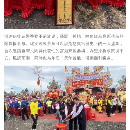
沿途信徒恭迎香案不絕於途，藝閣、神轎、哨角隊為豐原帶來熱
鬧歡愉氣氛。此次繞境景象可以說是慈興宮歷史上的一大盛事，
首次邀請臺灣六間具代表性的宮廟齊聚參與，為豐原祈求闔境平
安、風調雨順，同時也為年底「天年首醮」活動順利暖身。