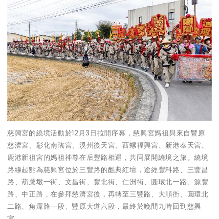
慈興宮的繞境活動於12月3日拉開序幕，慈興宮媽祖與來自豐原
慈濟宮、彰化南瑤宮、溪州後天宮、西螺福興宮、新港奉天宮、
鹿港新祖宮的媽祖神尊在后豐路相遇，共同展開繞境之旅。繞境
路線起點為慈興宮位於三豐路的醮典紅壇，途經豐科路、三豐昌
路、葫蘆墩一街、文昌街、豐北街、仁洲街、圓環北一路、源豐
路、中正路，在參拜慈濟宮後，再轉至三豐路、大順街、圓環北
二路、角潭路一段、豐原大道六段，最終於晚間九時回到慈興
宮。