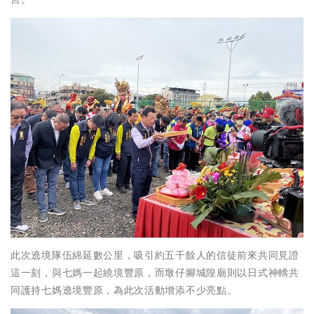
此次遶境隊伍綿延數公里，吸引約五千餘人的信徒前來共同見證
這一刻，與七媽一起繞境豐原，而墩仔腳城隍廟則以日式神轎共
同護持七媽遶境豐原，為此次活動增添不少亮點。