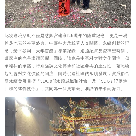
此次遶境活動不僅是慈興宮建廟125週年的隆重紀念，更是一場
跨足七宮的神聖盛典。中臺科大承載著人文關懷、永續創新的理
念，榮幸參與「天年首醮」專業紀錄，透過紀實見證神聖時刻，
讓歷史的光芒繼續閃耀。同時，這也是中臺科大對文化關注、傳
承精神的承諾，特別強調文化傳承和社區參與的重要性，藉此喚
起社會對文化價值的關注，同時促進社區的永續發展，實踐聯合
國永續發展目標「SDGs 11永續城鄉和社會」及「SDGs 17促進
目標的夥伴關係」，共同為一個更繁榮、和諧的未來而努力。