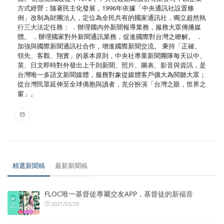
方式經營；隨著民主化發展，1996年依據「中央通訊社設置條
例」改制為財團法人，定位為全民共有的國家通訊社，獨立超然執
行三大法定任務： ．辦理國內外新聞報導業務，服務大眾傳播媒
體。 ．辦理國家對外新聞通訊業務，促進國際對台灣之瞭解。 ．
加強與國際新聞通訊社合作，增進國際新聞交流。 秉持「正確、
領先、客觀、翔實」的基本原則，中央社專業新聞團隊每天以中、
英、日文即時對外發出上千則新聞、照片、圖表、影音與資訊，是
台灣唯一多語文新聞媒體，服務對象從媒體客戶擴大為閱聽大眾；
從台灣民眾延伸至全球僑胞與讀者，充分扮演「台灣之眼，世界之
窗」。
精選新聞稿
最新新聞稿
FLOC唯一基督徒專屬交友APP，基督徒的新福音
2021/03/29