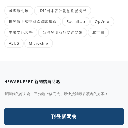
國際發明展
JDIE日本設計創意暨發明展
世界發明智慧財產聯盟總會
SocialLab
OpView
中國文化大學
台灣發明商品促進協會
北市圖
ASUS
Microchip
NEWSBUFFET 新聞稿自助吧
新聞稿的好去處，三分鐘上稿完成，最快接觸最多讀者的方案！
刊登新聞稿