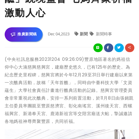
激動人心
Dec 04,2023
新聞
新聞時事
推廣新聞稿
(中央社訊息服務20231204 09:26:09)豐原地區著名的媽祖信
仰中心大湳慈興慈興宮，建廟歷史悠久，已有125年的歷史。為
紀念歷史里程碑，慈興宮將於今年12月29至31日舉行建廟以來第
一次醮典活動，故稱「天年首醮」，同時由中臺科技大學「文資
蘊生」大學社會責任計畫進行醮典活動的記錄。慈興宮管理委員
會非常重視此次醮典，安排一系列前置活動，於11月8日由張銘凱
主任委員率團親至豐原慈濟宮、彰化南瑤宮、溪州後天宮、西螺
福興宮、新港奉天宮、鹿港新祖宮等交陪宮廟送大帖，摯誠邀請
各地媽祖神尊齊聚豐原，共同祈福。