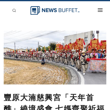
回到首頁
新聞稿分類
登入
刊登
豐原大湳慈興宮「天年首
醮」繞境盛會 七媽齊聚祈福