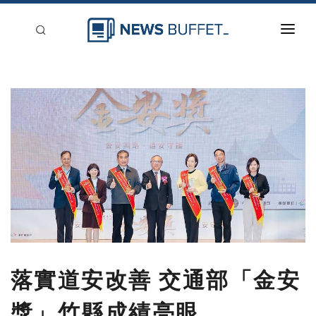
回到首頁
新聞稿分類
登入
刊登
落實道安改善 交通部「金安
獎」竹縣成績亮眼