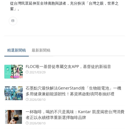
從台灣民眾延伸至全球僑胞與讀者，充分扮演「台灣之眼，世界之
窗」。
精選新聞稿
最新新聞稿
FLOC唯一基督徒專屬交友APP，基督徒的新福音
2021/03/29
石墨點穴最快解法GenerStand推「生物能電池」一機
多用健康兼顧能源韌性！募資將啟動填問卷抽好禮
2026/08/10
一杯咖啡，喝的不只是風味：Kantar 凱度揭密台灣消費
者正以永續標準重新選擇咖啡品牌
2026/08/10