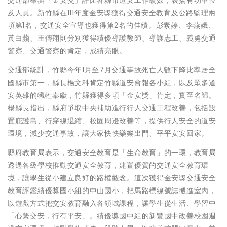
交通部舉辦「金安獎」評比各縣市道安工作績效，表揚有功單位
及人員。新竹縣在111年度金安獎獲得交通安全教育及公路監理兩
項第1名，交通安全宣導也獲得第2名的佳績。彭素婷、李燕娥、
黃白蘋、王傳翔則分別獲得績優導護教師、導護志工、義勇交通
警察、交通警察的肯定，成績亮眼。
交通部統計，竹縣今年1月至7月交通事故死亡人數下降比率居全
國縣市第一，縣長楊文科肯定竹縣道安會報各小組，以及眾多道
安英雄的犧牲奉獻，竹縣獲得多項「金安獎」肯定，實至名歸。
楊縣長指出，縣府爭取中央補助進行行人交通工程改善，包括設
置庇護島、行穿線退縮、校園周邊改善等，提供行人安全的道安
環境，減少交通事故，讓大家快快樂樂出門、平平安安回家。
縣府教育局表示，交通安全教育是「生命教育」的一環，教育局
透過各級學校推動交通安全教育，建置優質的交通安全教育環
境，讓學生從小建立良好的路權觀念。這次獲得金安獎交通安全
教育評鑑績優獎國小組的中山國小，把馬路標線號誌搬進室內，
以遊戲方式把交安教育融入各領域課程，讓學生從生活、學習中
「心繫交安，行有平安」。績優獎國中組的新豐國中改善校園週