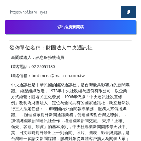
推廣新聞稿
發佈單位名稱：財團法人中央通訊社
新聞聯絡人：訊息服務核稿員
聯絡電話：02-25051180
聯絡信箱：
timtimcna@mail.cna.com.tw
中央通訊社是中華民國的國家通訊社，是台灣最具影響力的新聞媒
體。 經歷組織改造，1973年中央社改組為股份有限公司，以企業
方式經營；隨著民主化發展，1996年依據「中央通訊社設置條
例」改制為財團法人，定位為全民共有的國家通訊社，獨立超然執
行三大法定任務： ．辦理國內外新聞報導業務，服務大眾傳播媒
體。 ．辦理國家對外新聞通訊業務，促進國際對台灣之瞭解。 ．
加強與國際新聞通訊社合作，增進國際新聞交流。 秉持「正確、
領先、客觀、翔實」的基本原則，中央社專業新聞團隊每天以中、
英、日文即時對外發出上千則新聞、照片、圖表、影音與資訊，是
台灣唯一多語文新聞媒體，服務對象從媒體客戶擴大為閱聽大眾；