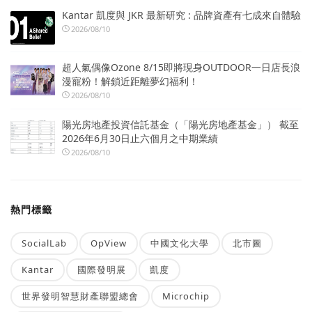
Kantar 凱度與 JKR 最新研究 : 品牌資產有七成來自體驗
2026/08/10
超人氣偶像Ozone 8/15即將現身OUTDOOR一日店長浪
漫寵粉！解鎖近距離夢幻福利！
2026/08/10
陽光房地產投資信託基金（「陽光房地產基金」） 截至
2026年6月30日止六個月之中期業績
2026/08/10
熱門標籤
SocialLab
OpView
中國文化大學
北市圖
Kantar
國際發明展
凱度
世界發明智慧財產聯盟總會
Microchip