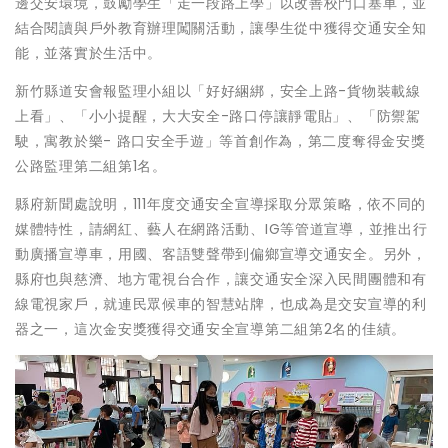
邊交安環境，鼓勵學生「走一段路上學」以改善校門口塞車，並
結合閱讀與戶外教育辦理闖關活動，讓學生從中獲得交通安全知
能，並落實於生活中。
新竹縣道安會報監理小組以「好好綑綁，安全上路-貨物裝載線
上看」、「小小提醒，大大安全-路口停讓靜電貼」、「防禦駕
駛，寓教於樂- 路口安全手遊」等首創作為，第二度奪得金安獎
公路監理第二組第1名。
縣府新聞處說明，111年度交通安全宣導採取分眾策略，依不同的
媒體特性，請網紅、藝人在網路活動、IG等管道宣導，並推出行
動廣播宣導車，用國、客語雙聲帶到偏鄉宣導交通安全。另外，
縣府也與慈濟、地方電視台合作，讓交通安全深入民間團體和有
線電視家戶，就連民眾候車的智慧站牌，也成為是交安宣導的利
器之一，這次金安獎獲得交通安全宣導第二組第2名的佳績。