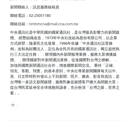
新聞聯絡人：訊息服務核稿員
聯絡電話：02-25051180
聯絡信箱：
timtimcna@mail.cna.com.tw
中央通訊社是中華民國的國家通訊社，是台灣最具影響力的新聞媒
體。 經歷組織改造，1973年中央社改組為股份有限公司，以企業
方式經營；隨著民主化發展，1996年依據「中央通訊社設置條
例」改制為財團法人，定位為全民共有的國家通訊社，獨立超然執
行三大法定任務： ．辦理國內外新聞報導業務，服務大眾傳播媒
體。 ．辦理國家對外新聞通訊業務，促進國際對台灣之瞭解。 ．
加強與國際新聞通訊社合作，增進國際新聞交流。 秉持「正確、
領先、客觀、翔實」的基本原則，中央社專業新聞團隊每天以中、
英、日文即時對外發出上千則新聞、照片、圖表、影音與資訊，是
台灣唯一多語文新聞媒體，服務對象從媒體客戶擴大為閱聽大眾；
從台灣民眾延伸至全球僑胞與讀者，充分扮演「台灣之眼，世界之
窗」。