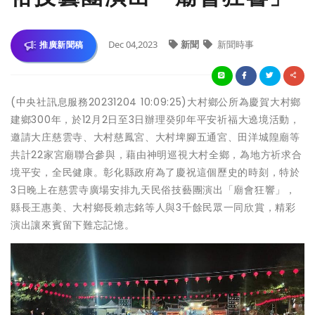
Dec 04,2023
新聞
新聞時事
推廣新聞稿
(中央社訊息服務20231204 10:09:25)大村鄉公所為慶賀大村鄉
建鄉300年，於12月2日至3日辦理癸卯年平安祈福大遶境活動，
邀請大庄慈雲寺、大村慈鳳宮、大村埤腳五通宮、田洋城隍廟等
共計22家宮廟聯合參與，藉由神明巡視大村全鄉，為地方祈求合
境平安，全民健康。彰化縣政府為了慶祝這個歷史的時刻，特於
3日晚上在慈雲寺廣場安排九天民俗技藝團演出「廟會狂響」，
縣長王惠美、大村鄉長賴志銘等人與3千餘民眾一同欣賞，精彩
演出讓來賓留下難忘記憶。