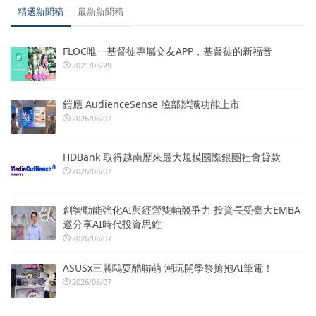
精選新聞稿
最新新聞稿
FLOC唯一基督徒專屬交友APP，基督徒的新福音
2021/03/29
鎧應 AudienceSense 臉部辨識功能上市
2026/08/07
HDBank 取得越南歷來最大規模國際銀團社會貸款
2026/08/07
創智動能強化AI與經營雙軸競爭力 投資長受臺大EMBA
邀分享AI時代投資思維
2026/08/07
ASUSx三麗鷗耍酷聯萌 潮玩開學祭搶抱AI筆電！
2026/08/07