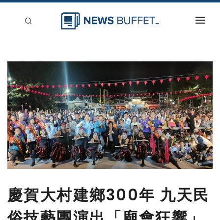
回到首頁
新聞稿分類
登入
刊登
慶賀大村建鄉300年 九天民
俗技藝團演出「廟會狂響」