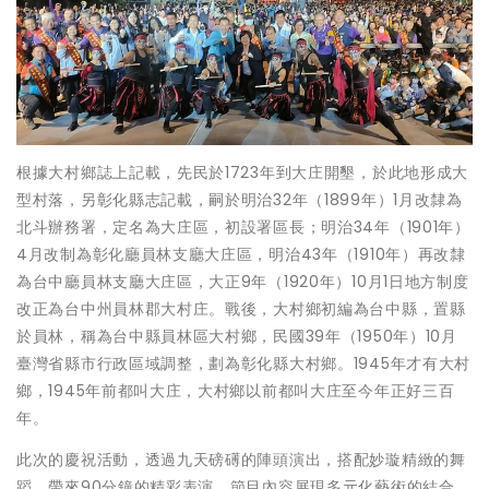
根據大村鄉誌上記載，先民於1723年到大庄開墾，於此地形成大
型村落，另彰化縣志記載，嗣於明治32年（1899年）1月改隸為
北斗辦務署，定名為大庄區，初設署區長；明治34年（1901年）
4月改制為彰化廳員林支廳大庄區，明治43年（1910年）再改隸
為台中廳員林支廳大庄區，大正9年（1920年）10月1日地方制度
改正為台中州員林郡大村庄。戰後，大村鄉初編為台中縣，置縣
於員林，稱為台中縣員林區大村鄉，民國39年（1950年）10月
臺灣省縣市行政區域調整，劃為彰化縣大村鄉。1945年才有大村
鄉，1945年前都叫大庄，大村鄉以前都叫大庄至今年正好三百
年。
此次的慶祝活動，透過九天磅礡的陣頭演出，搭配妙璇精緻的舞
蹈，帶來90分鐘的精彩表演。節目內容展現多元化藝術的結合，