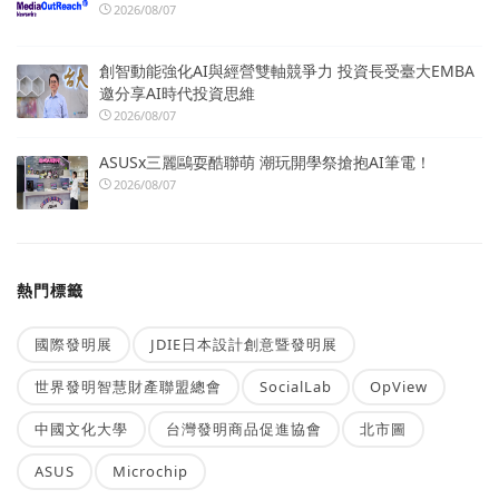
2026/08/07
創智動能強化AI與經營雙軸競爭力 投資長受臺大EMBA
邀分享AI時代投資思維
2026/08/07
ASUSx三麗鷗耍酷聯萌 潮玩開學祭搶抱AI筆電！
2026/08/07
熱門標籤
國際發明展
JDIE日本設計創意暨發明展
世界發明智慧財產聯盟總會
SocialLab
OpView
中國文化大學
台灣發明商品促進協會
北市圖
ASUS
Microchip