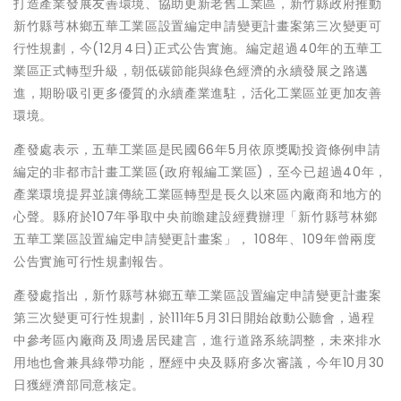
打造產業發展友善環境、協助更新老舊工業區，新竹縣政府推動
新竹縣芎林鄉五華工業區設置編定申請變更計畫案第三次變更可
行性規劃，今(12月4日)正式公告實施。編定超過40年的五華工
業區正式轉型升級，朝低碳節能與綠色經濟的永續發展之路邁
進，期盼吸引更多優質的永續產業進駐，活化工業區並更加友善
環境。
產發處表示，五華工業區是民國66年5月依原獎勵投資條例申請
編定的非都市計畫工業區(政府報編工業區)，至今已超過40年，
產業環境提昇並讓傳統工業區轉型是長久以來區內廠商和地方的
心聲。縣府於107年爭取中央前瞻建設經費辦理「新竹縣芎林鄉
五華工業區設置編定申請變更計畫案」， 108年、109年曾兩度
公告實施可行性規劃報告。
產發處指出，新竹縣芎林鄉五華工業區設置編定申請變更計畫案
第三次變更可行性規劃，於111年5月31日開始啟動公聽會，過程
中參考區內廠商及周邊居民建言，進行道路系統調整，未來排水
用地也會兼具綠帶功能，歷經中央及縣府多次審議，今年10月30
日獲經濟部同意核定。