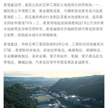
產發處說明，最新公告的五華工業區土地使用分區管制為：一、
園區禁止半導體工業、重金屬製造業、汽機車製造業等高污染產
業進駐；二、新設廠房應自行規劃設置蓄水池或配水池，提高廢
水回收率應達70%；三、產業用地臨道路側應留設1.5公尺供作喬
木植栽帶及停車空間等等。產發處期待升級轉型後可降低對環境
之衝擊，朝低碳永續方向華麗轉身。
產發處說，芎林五華工業區面積約39公頃，工業區內現有廠商共
27家，產業類別有食品、其他化學製品、橡膠製品、塑膠製品、
非金屬礦物製品、基本金屬、電子零組件、電腦、電子產品及光
學製品、機械設備、汽車及其零件等製造業及倉儲業等。