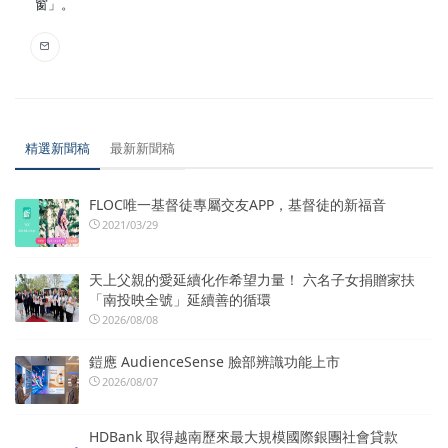
窗」。
精選新聞稿
最新新聞稿
FLOC唯一基督徒專屬交友APP，基督徒的新福音
2021/03/29
天上父親的愛延續化作希望力量！ 六名子女捐贈家扶
「南投映全號」延續善的循環
2026/08/08
鎧應 AudienceSense 臉部辨識功能上市
2026/08/07
HDBank 取得越南歷來最大規模國際銀團社會貸款