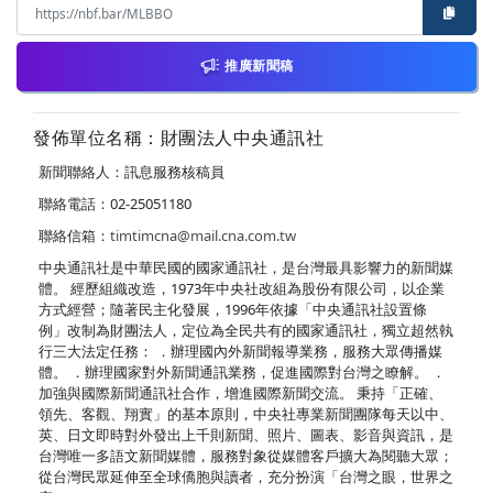
推廣新聞稿
發佈單位名稱：財團法人中央通訊社
新聞聯絡人：訊息服務核稿員
聯絡電話：02-25051180
聯絡信箱：
timtimcna@mail.cna.com.tw
中央通訊社是中華民國的國家通訊社，是台灣最具影響力的新聞媒
體。 經歷組織改造，1973年中央社改組為股份有限公司，以企業
方式經營；隨著民主化發展，1996年依據「中央通訊社設置條
例」改制為財團法人，定位為全民共有的國家通訊社，獨立超然執
行三大法定任務： ．辦理國內外新聞報導業務，服務大眾傳播媒
體。 ．辦理國家對外新聞通訊業務，促進國際對台灣之瞭解。 ．
加強與國際新聞通訊社合作，增進國際新聞交流。 秉持「正確、
領先、客觀、翔實」的基本原則，中央社專業新聞團隊每天以中、
英、日文即時對外發出上千則新聞、照片、圖表、影音與資訊，是
台灣唯一多語文新聞媒體，服務對象從媒體客戶擴大為閱聽大眾；
從台灣民眾延伸至全球僑胞與讀者，充分扮演「台灣之眼，世界之