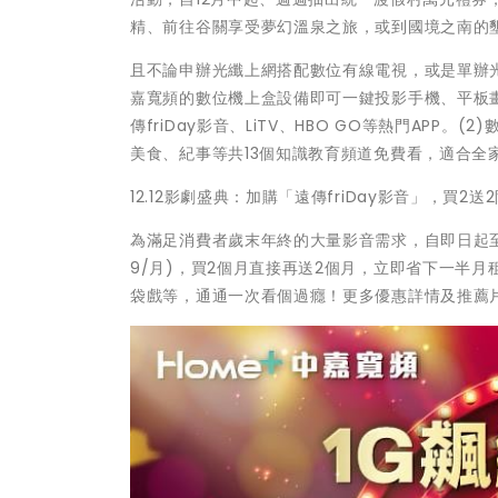
精、前往谷關享受夢幻溫泉之旅，或到國境之南的
且不論申辦光纖上網搭配數位有線電視，或是單辦光纖
嘉寬頻的數位機上盒設備即可一鍵投影手機、平板畫
傳friDay影音、LiTV、HBO GO等熱門APP。(
美食、紀事等共13個知識教育頻道免費看，適合全
12.12影劇盛典：加購「遠傳friDay影音」，買2送
為滿足消費者歲末年終的大量影音需求，自即日起至12
9/月)，買2個月直接再送2個月，立即省下一半
袋戲等，通通一次看個過癮！更多優惠詳情及推薦