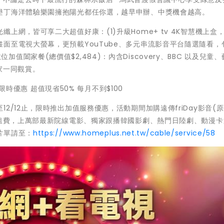
墾丁海洋體驗樂園擁抱陽光都任你選，越早申辦、中獎機會越高。
上網，皆可享二大超值好康：(1)升級Home+ tv 4K智慧機上盒
面至電視大螢幕，更預載YouTube、多元串流影音平台隨選隨看，
2)數位加值闔家餐(總價值$2,484)：內含Discovery、BBC 以及兒童
家一同觀賞。
2限時優惠 超值現省50% 每月不到$100
/12止，限時推出加值服務優惠，活動期間加購遠傳friDay影音(原價
月租費，上萬部最新院線電影、獨家跟播韓國影劇、熱門日陸劇、動漫
片單請至：
https://www.homeplus.net.tw/cable/service/58