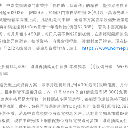
迎接年末旺季，中嘉寬頻網路門市秉持「你自助，我返利」的精神，堅持給消費
日起至12/12止、限時9天，於網路門市自助申辦1G(含)以上高速光纖
起就能輕鬆享高速上網。凡活動期間申辦，全速率方案皆享設備升級優惠
回家，再加碼送遠傳friDay影音一年看到飽(價值$2,388)；若為中嘉寬頻
案，每月月租＄499起，每日只要不到$20銅板價，在家輕鬆飆網無
週抽萬元住宿券」抽獎資格、有機會獲得統一渡假村萬元禮券。現在
12.12光纖盛典」優惠及資費詳情，請上：
https://www.homepl
$14,400，週週再抽萬元住宿券 本檔獨享：(1)設備升級、Wi-Fi 
看1年
G高速光纖上網資費方案，即享月租費月月折$400(最高)限時優惠、月
辦皆享設備升級，Wi-Fi 6 Mesh 2 台(價值最高$5,300)免
換，無論家中格局是大坪數、跨樓層或多隔間房型，都能讓你訊號滿格不斷
流暢；此外，好康再加碼贈遠傳friDay影音1年免費看(原價$2,38
任選任看。若為中嘉寬頻數位有線電視老客戶，活動期間獨享加購1G
0銅板價。現在申辦光纖上網搭配數位有線電視還可參加「週週抽萬元
，不論是去時下最流行的森林系飯店—馬武督渡假會議中心享受綠意及