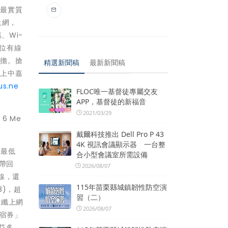
者最實質
上網，
、Wi-
數位有線
負擔。搶
精選新聞稿
最新新聞稿
快上中嘉
us.ne
FLOC唯一基督徒專屬交友
APP，基督徒的新福音
2021/03/29
6 Me
戴爾科技推出 Dell Pro P 43
4K 視訊會議顯示器 一台整
付最低
合小型會議室所需設備
費帶回
2026/08/07
線，還
115年苗栗縣城鎮韌性防空演
8)，超
習（二）
光纖上網
2026/08/07
住宿券」
芬多