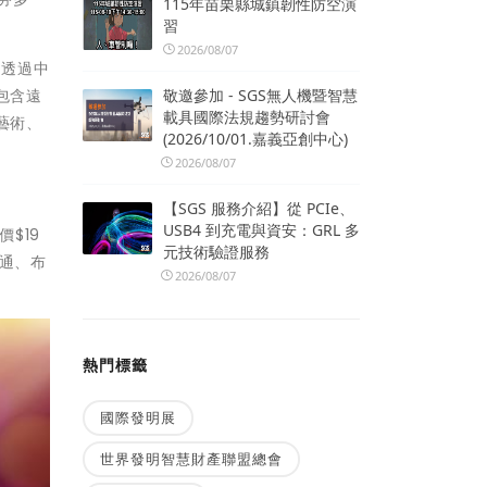
115年苗栗縣城鎮韌性防空演
習
2026/08/07
，透過中
敬邀參加 - SGS無人機暨智慧
包含遠
載具國際法規趨勢研討會
、藝術、
(2026/10/01.嘉義亞創中心)
2026/08/07
【SGS 服務介紹】從 PCIe、
USB4 到充電與資安：GRL 多
$19
元技術驗證服務
卡通、布
2026/08/07
熱門標籤
國際發明展
世界發明智慧財產聯盟總會