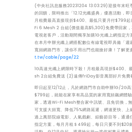
(中央社訊息服務20231204 13:03:29)
的回饋，限時推出「12.12光纖盛典」優惠活動，即
月租費最高直接現折$400、最低只要月付$799
Fi 6 Mesh 2 台組(價值最高$5,300)免費帶
電視老客戶，活動期間獨享加購1G光纖上網指定方
在本月申辦光纖上網搭配數位有線電視即具備「週
寬頻網路門市，讓你不用出門也能搶好康！了解更多「
t.tw/cable/page/22
1G高速光纖上網限時下殺！月租最高現折$400、最多省
sh 2台組免費送 (2)遠傳friDay影音萬部好片免費
即日起至12/12止，凡於網路門市自助申辦1G/2
$799起，就能在家享有高品質的家用寬頻飆網體驗。且申
家，透過Wi-Fi Mesh整合家中訊號、且免切
可支援大頻寬、降低75%網路延遲，網速更快、上網更
過上萬部院線電影、人氣戲劇、綜藝節目等，通通
指定方案，每月月租＄499起，每日只要不到$2
活動，自12月中起、週週抽出統一渡假村萬元禮券