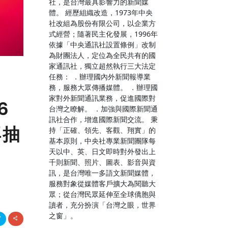
社，是台灣最具影響力的新聞媒
體。 經歷組織改造，1973年中央
社改組為股份有限公司，以企業方
式經營；隨著民主化發展，1996年
依據「中央通訊社設置條例」改制
為財團法人，定位為全民共有的國
家通訊社，獨立超然執行三大法定
任務： ．辦理國內外新聞報導業
務，服務大眾傳播媒體。 ．辦理國
家對外新聞通訊業務，促進國際對
6
台灣之瞭解。 ．加強與國際新聞通
訊社合作，增進國際新聞交流。 秉
再抽
持「正確、領先、客觀、翔實」的
基本原則，中央社專業新聞團隊每
天以中、英、日文即時對外發出上
千則新聞、照片、圖表、影音與資
訊，是台灣唯一多語文新聞媒體，
服務對象從媒體客戶擴大為閱聽大
眾；從台灣民眾延伸至全球僑胞與
讀者，充分扮演「台灣之眼，世界
之窗」。