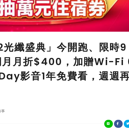
12光纖盛典」今開跑、限時9
月折$400，加贈Wi-Fi 
riDay影音1年免費看，週週
時事